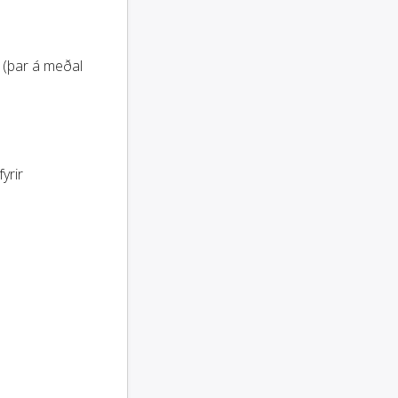
t (þar á meðal
yrir
.