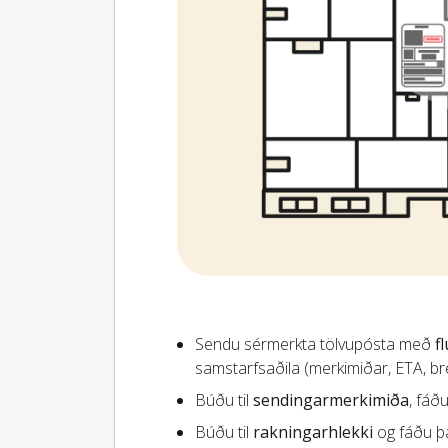
Sendu sérmerkta tölvupósta með
f
samstarfsaðila (merkimiðar, ETA, brey
Búðu til
sendingarmerkimiða
, fáð
Búðu til
rakningarhlekki
og fáðu þá