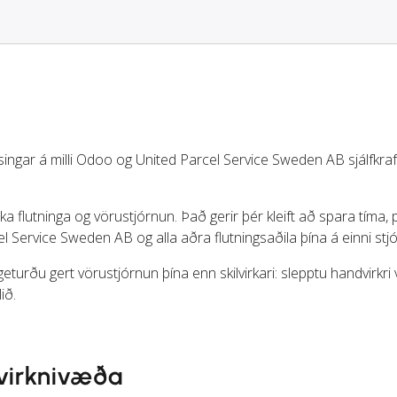
singar á milli Odoo og United Parcel Service Sweden AB sjálfkra
a flutninga og vörustjórnun. Það gerir þér kleift að spara tíma,
 Service Sweden AB og alla aðra flutningsaðila þína á einni stj
eturðu gert vörustjórnun þína enn skilvirkari: slepptu handvirkri
ið.
fvirknivæða