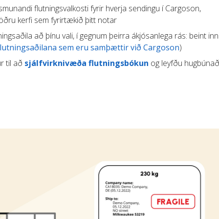
munandi flutningsvalkosti fyrir hverja sendingu í Cargoson,
ru kerfi sem fyrirtækið þitt notar
tningsaðila að þínu vali, í gegnum þeirra ákjósanlega rás: beint inn 
flutningsaðilana sem eru samþættir við Cargoson
)
r til að
sjálfvirknivæða flutningsbókun
og leyfðu hugbúnað