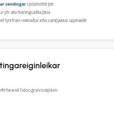
ar sendingar
í pósthólfið þitt
r yfir alla flutningsaðila þína
ið fyrirfram reiknaðar eða samþykktar upphæðir
ngareiginleikar
eftirfarandi Odoo grunnsskjölum: