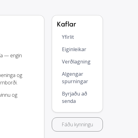
Kaflar
Yfirlit
Eiginleikar
fa — engin
Verðlagning
Algengar
 peninga og
spurningar
órnborði.
Byrjaðu að
 vinnu og
senda
Fáðu kynningu