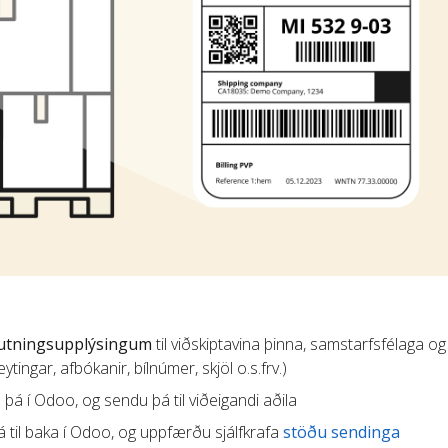
lutningsupplýsingum
til viðskiptavina þinna, samstarfsfélaga og
tingar, afbókanir, bílnúmer, skjöl o.s.frv.)
u þá í Odoo, og sendu þá til viðeigandi aðila
 til baka í Odoo, og uppfærðu sjálfkrafa
stöðu sendinga