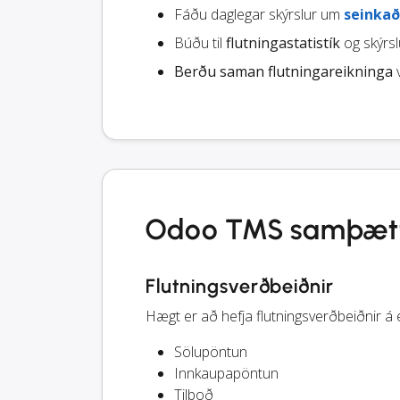
Fáðu daglegar skýrslur um
seinkað
Búðu til
flutningastatistík
og skýrslu
Berðu saman flutningareikninga
v
Odoo TMS samþætti
Flutningsverðbeiðnir
Hægt er að hefja flutningsverðbeiðnir á 
Sölupöntun
Innkaupapöntun
Tilboð