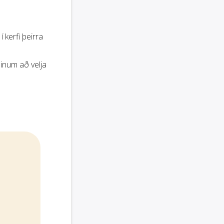
í kerfi þeirra
inum að velja