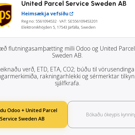
United Parcel Service Sweden AB
Heimsækja vefsíðu
Reg no: 5561094532
· VAT: SE556109453201
Elektronikhöjden 5, 17543 Järfälla, Sweden
æð flutningasamþætting milli Odoo og United Parcel
Sweden AB.
eiknaðu verð, ETD, ETA, CO2; búðu til vörusendinga
garmerkimiða, rakningarhlekki og sérmerktar tilky
sjálfkrafa.
du Odoo + United Parcel
Bókaðu ókeypis kynnin
Service Sweden AB