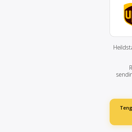
Heildst
R
sendin
Teng