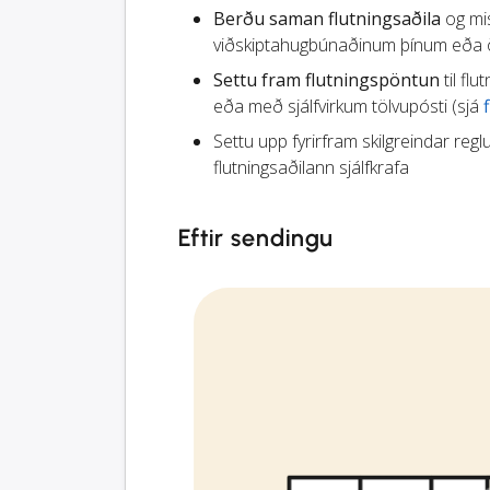
Berðu saman flutningsaðila
og mis
viðskiptahugbúnaðinum þínum eða öð
Settu fram flutningspöntun
til flu
eða með sjálfvirkum tölvupósti (sjá
Settu upp fyrirfram skilgreindar reglu
flutningsaðilann sjálfkrafa
Eftir sendingu