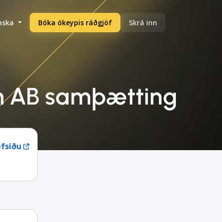
enska
Bóka ókeypis ráðgjöf
Skrá inn
en AB samþætting
fsíðu