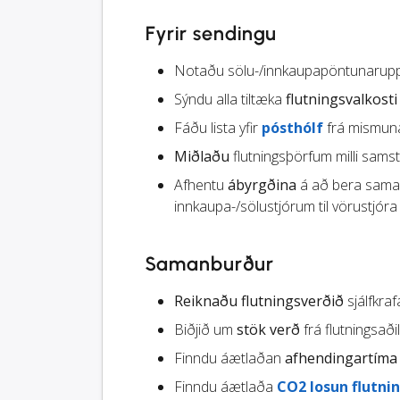
Fyrir sendingu
Notaðu sölu-/innkaupapöntunaruppl
Sýndu alla tiltæka
flutningsvalkosti
Fáðu lista yfir
pósthólf
frá mismuna
Miðlaðu
flutningsþörfum milli sams
Afhentu
ábyrgðina
á að bera saman 
innkaupa-/sölustjórum til vörustjóra
Samanburður
Reiknaðu flutningsverðið
sjálfkra
Biðjið um
stök verð
frá flutningsað
Finndu áætlaðan
afhendingartíma
Finndu áætlaða
CO2 losun flutni