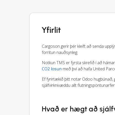
Yfirlit
Cargoson gerir þér kleift að senda upplý
forritun nauðsynleg.
Notkun TMS er fyrsta skrefið í að hámark
CO2 losun
með því að hafa United Parcel
Ef fyrirtækið þitt notar Odoo hugbúnað, g
sjálfvirknivæddu allt flutningspöntunarferl
Hvað er hægt að sjál