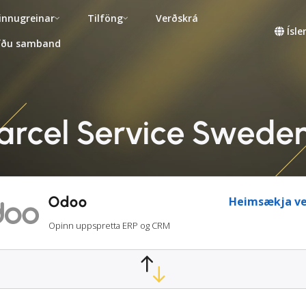
innugreinar
Tilföng
Verðskrá
Ísl
fðu samband
arcel Service Swed
Odoo
Heimsækja ve
Opinn uppspretta ERP og CRM