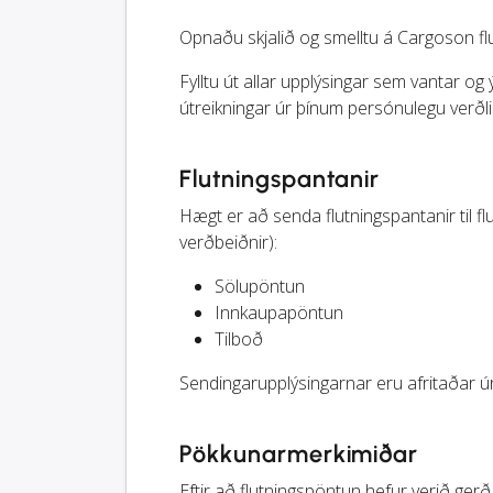
Opnaðu skjalið og smelltu á Cargoson fl
Fylltu út allar upplýsingar sem vantar og 
útreikningar úr þínum persónulegu verðli
Flutningspantanir
Hægt er að senda flutningspantanir til f
verðbeiðnir):
Sölupöntun
Innkaupapöntun
Tilboð
Sendingarupplýsingarnar eru afritaðar úr
Pökkunarmerkimiðar
Eftir að flutningspöntun hefur verið ge