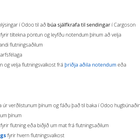
ýsingar í Odoo til að
búa sjálfkrafa til sendingar
í Cargoson
fyrir tiltekna pöntun og leyfðu notendum þínum að velja
ndi flutningsaðilum
tarfsfélaga
og velja flutningsvalkost frá
þriðja aðila notendum
eða
fa úr verðlistunum þínum og fáðu það til baka í Odoo hugbúnaði
ilum þínum
fyrir flutning eða biðjið um mat frá flutningsaðilum
ngs
fyrir hvern flutningsvalkost