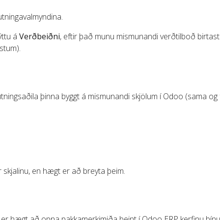
utningavalmyndina.
ýttu á
Verðbeiðni
, eftir það munu mismunandi verðtilboð birtas
stum).
lutningsaðila þinna byggt á mismunandi skjölum í Odoo (sama og f
 skjalinu, en hægt er að breyta þeim.
rð er hægt að opna pakkamerkimiða beint í Odoo ERP kerfinu þínu