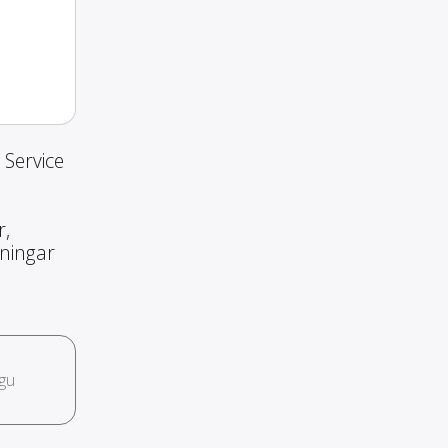
 Service
r,
nningar
gu