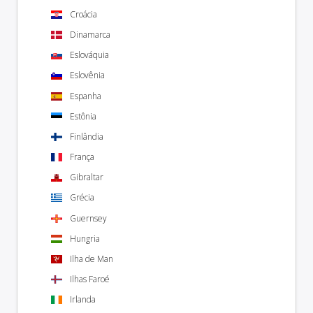
Croácia
Dinamarca
Eslováquia
Eslovênia
Espanha
Estônia
Finlândia
França
Gibraltar
Grécia
Guernsey
Hungria
Ilha de Man
Ilhas Faroé
Irlanda