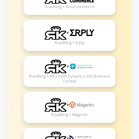
RoadKing + WooCommerce
+
RoadKing + Erply
+
RoadKing + Microsoft Dynamics 365 Business
Central
+
RoadKing + Magento
+