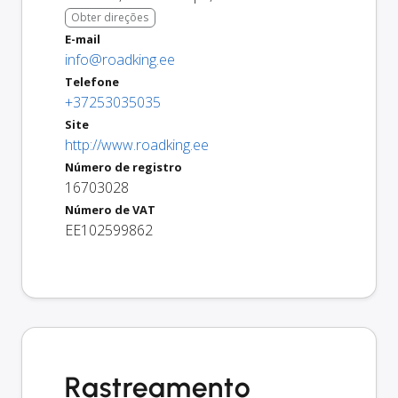
Obter direções
E-mail
info@roadking.ee
Telefone
+37253035035
Site
http://www.roadking.ee
Número de registro
16703028
Número de VAT
EE102599862
Rastreamento