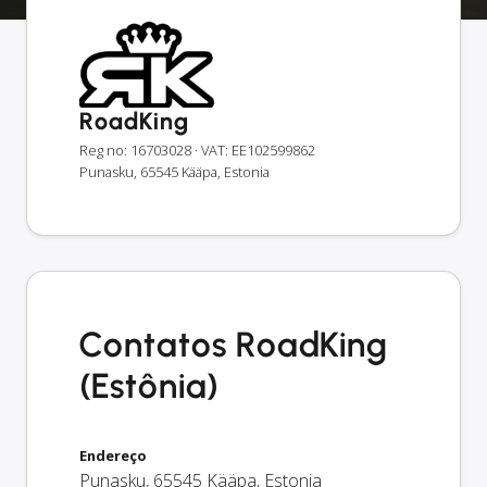
RoadKing
Reg no: 16703028
· VAT: EE102599862
Punasku, 65545 Kääpa, Estonia
Contatos RoadKing
(Estônia)
Endereço
Punasku
,
65545
Kääpa
,
Estonia