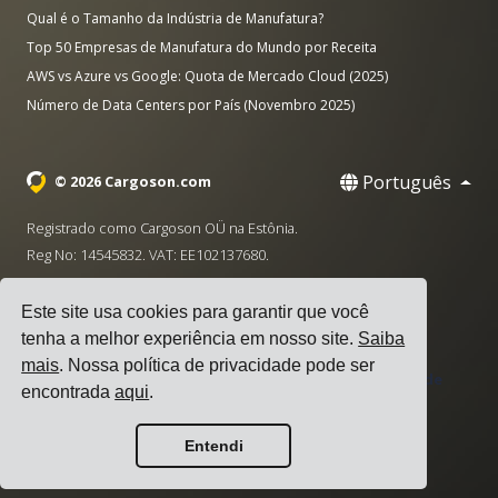
Qual é o Tamanho da Indústria de Manufatura?
Top 50 Empresas de Manufatura do Mundo por Receita
AWS vs Azure vs Google: Quota de Mercado Cloud (2025)
Número de Data Centers por País (Novembro 2025)
Português
© 2026 Cargoson.com
Registrado como Cargoson OÜ na Estônia.
Reg No: 14545832. VAT: EE102137680.
Sede: Pärnu mnt. 141, 11314 Tallinn, Estônia
Este site usa cookies para garantir que você
·
+372 5555 0028
hello@cargoson.com
tenha a melhor experiência em nosso site.
Saiba
mais
. Nossa política de privacidade pode ser
Termos de Serviço
|
Política de Privacidade
|
Política de
encontrada
aqui
.
Cookies
Entendi