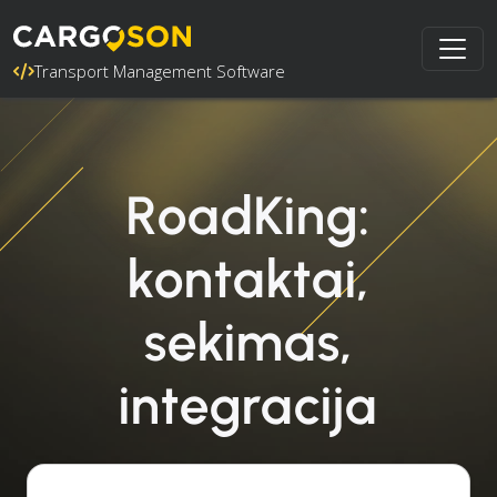
Transport Management Software
RoadKing:
kontaktai,
sekimas,
integracija