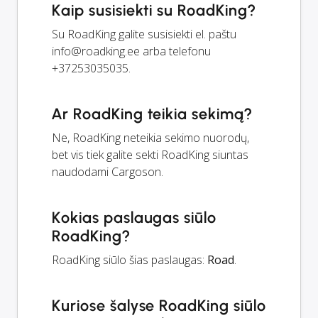
Kaip susisiekti su RoadKing?
Su RoadKing galite susisiekti el. paštu
info@roadking.ee
arba telefonu
+37253035035.
Ar RoadKing teikia sekimą?
Ne, RoadKing neteikia sekimo nuorodų,
bet vis tiek galite sekti RoadKing siuntas
naudodami Cargoson.
Kokias paslaugas siūlo
RoadKing?
RoadKing siūlo šias paslaugas:
Road
.
Kuriose šalyse RoadKing siūlo