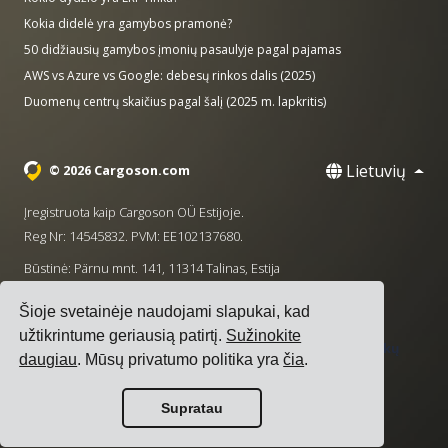
Kokia didelė yra gamybos pramonė?
50 didžiausių gamybos įmonių pasaulyje pagal pajamas
AWS vs Azure vs Google: debesų rinkos dalis (2025)
Duomenų centrų skaičius pagal šalį (2025 m. lapkritis)
Lietuvių
© 2026 Cargoson.com
Įregistruota kaip Cargoson OÜ Estijoje.
Reg Nr: 14545832. PVM: EE102137680.
Būstinė: Pärnu mnt. 141, 11314 Talinas, Estija
·
+372 5555 0028
hello@cargoson.com
Šioje svetainėje naudojami slapukai, kad
užtikrintume geriausią patirtį.
Sužinokite
Paslaugų teikimo sąlygos
|
Privatumo politika
|
Slapukų
daugiau
. Mūsų privatumo politika yra
čia
.
politika
Supratau