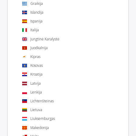
Graikija
Islandija
Ispanija
Italija
Jungtinė Karalystė
Juodkalnija
Kipras
Kosovas
Kroatija
Latvija
Lenkija
Lichtenšteinas
Lietuva
Liuksemburgas
Makedonija