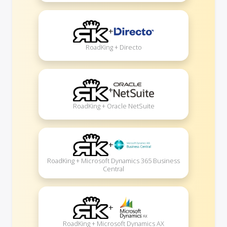
+
RoadKing + Directo
+
RoadKing + Oracle NetSuite
+
RoadKing + Microsoft Dynamics 365 Business
Central
+
RoadKing + Microsoft Dynamics AX