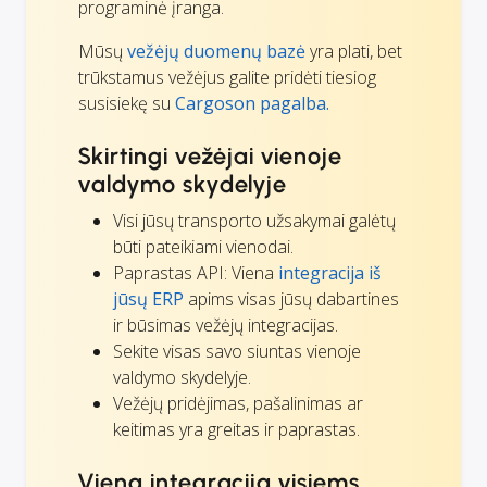
programinė įranga.
Mūsų
vežėjų duomenų bazė
yra plati, bet
trūkstamus vežėjus galite pridėti tiesiog
susisiekę su
Cargoson pagalba.
Skirtingi vežėjai vienoje
valdymo skydelyje
Visi jūsų transporto užsakymai galėtų
būti pateikiami vienodai.
Paprastas API: Viena
integracija iš
jūsų ERP
apims visas jūsų dabartines
ir būsimas vežėjų integracijas.
Sekite visas savo siuntas vienoje
valdymo skydelyje.
Vežėjų pridėjimas, pašalinimas ar
keitimas yra greitas ir paprastas.
Viena integracija visiems