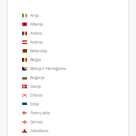
Airija
Albanija
Andora
Austrija
Baltarusija
Belgija
Bosnija ir Hercegovina
Bulgarija
Danija
Džersis
Estija
Farerų salos
Gernsis
Gibraltaras