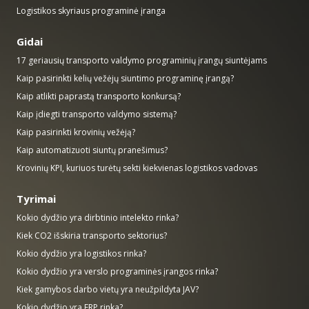
Logistikos skyriaus programinė įranga
Gidai
17 geriausių transporto valdymo programinių įrangų siuntėjams
Kaip pasirinkti kelių vežėjų siuntimo programinę įrangą?
Kaip atlikti paprastą transporto konkursą?
Kaip įdiegti transporto valdymo sistemą?
Kaip pasirinkti krovinių vežėją?
Kaip automatizuoti siuntų pranešimus?
Krovinių KPI, kuriuos turėtų sekti kiekvienas logistikos vadovas
Tyrimai
Kokio dydžio yra dirbtinio intelekto rinka?
Kiek CO2 išskiria transporto sektorius?
Kokio dydžio yra logistikos rinka?
Kokio dydžio yra verslo programinės įrangos rinka?
Kiek gamybos darbo vietų yra neužpildyta JAV?
Kokio dydžio yra ERP rinka?