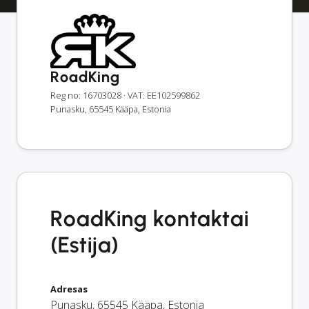
RoadKing
Reg no: 16703028
· VAT: EE102599862
Punasku, 65545 Kääpa, Estonia
RoadKing kontaktai
(Estija)
Adresas
Punasku
,
65545
Kääpa
,
Estonia