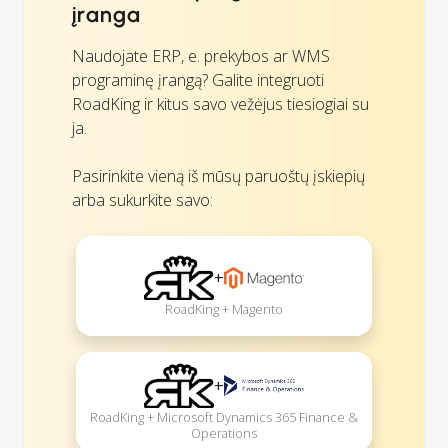
įranga
Naudojate ERP, e. prekybos ar WMS
programinę įrangą? Galite integruoti
RoadKing ir kitus savo vežėjus tiesiogiai su
ja.
Pasirinkite vieną iš mūsų paruoštų įskiepių
arba sukurkite savo:
+
RoadKing + Magento
+
RoadKing + Microsoft Dynamics 365 Finance &
Operations