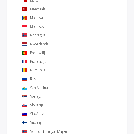
Malta
Meno sala
Moldova
Monakas
Norvegija
Nyderlandai
Portugalija
Prancūzija
Rumunija
Rusija
San Marinas
Serbija
Slovakija
Slovėnija
Suomija
Svalbardas ir Jan Majenas