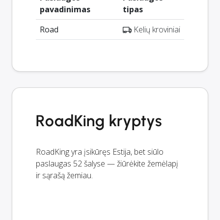
pavadinimas
tipas
Road
Kelių kroviniai
RoadKing kryptys
RoadKing yra įsikūręs Estija, bet siūlo
paslaugas 52 šalyse — žiūrėkite žemėlapį
ir sąrašą žemiau.