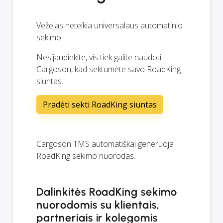
Vežėjas neteikia universalaus automatinio
sekimo.
Nesijaudinkite, vis tiek galite naudoti
Cargoson, kad sektumėte savo RoadKing
siuntas.
Pradėti sekti RoadKing siuntas
Cargoson TMS automatiškai generuoja
RoadKing sekimo nuorodas.
Dalinkitės RoadKing sekimo
nuorodomis su klientais,
partneriais ir kolegomis