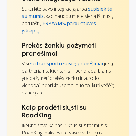
Sukurkite savo integraciją arba
susisiekite
su mumis
, kad naudotumėte vieną iš mūsų
paruoštų
ERP/WMS/parduotuvės
įskiepių
.
Prekės ženklu pažymėti
pranešimai
Visi
su transportu susiję pranešimai
jūsų
partneriams, klientams ir bendradarbiams
yra pažymėti prekės ženklu ir atrodo
vienodai, nepriklausomai nuo to, kurį vežėją
naudojate.
Kaip pradėti siųsti su
RoadKing
Įkelkite savo kainas ir kitus susitarimus su
RoadKing, pakvieskite savo vartotojus ir