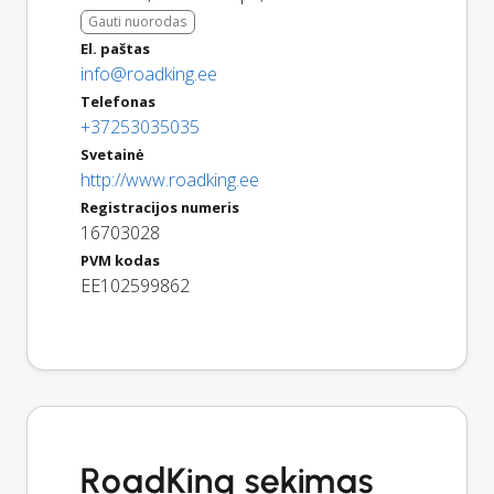
Gauti nuorodas
El. paštas
info@roadking.ee
Telefonas
+37253035035
Svetainė
http://www.roadking.ee
Registracijos numeris
16703028
PVM kodas
EE102599862
RoadKing sekimas