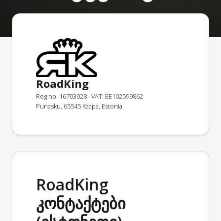
RoadKing
Reg no: 16703028
· VAT: EE102599862
Punasku, 65545 Kääpa, Estonia
RoadKing
კონტაქტები