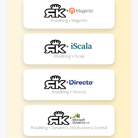
+
RoadKing + Magento
+
RoadKing + iScala
+
RoadKing + Directo
+
RoadKing + Dynamics 365 Business Central