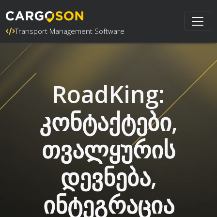
Transport Management Software
RoadKing:
კონტაქტები,
თვალყურის
დევნება,
ინტეგრაცია