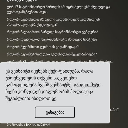
ტოპ 17 სატრანსპორტო მართვის პროგრამული უზრუნველყოფა
ტვირთგამგზავნებისთვის
როგორ შევარჩიოთ მრავალი გადამზიდავის გადაზიდვის
პროგრამული უზრუნველყოფა?
როგორ ჩავატაროთ მარტივი სატრანსპორტო ტენდერი?
როგორ დავნერგოთ სატრანსპორტო მართვის სისტემა?
როგორ შევარჩიოთ ტვირთის გადამზიდავი?
როგორ ავტომატიზირდეთ გადაზიდვის შეტყობინებები?
ტვირთის KPI-ები, რომლებსაც ყველა ლოგისტიკის მენეჯერი უნდა
აკონტროლებდეს
ეს ვებსაიტი იყენებს ქუქი-ფაილებს, რათა
უზრუნველყოს თქვენი საუკეთესო
კვლევა
გამოცდილება ჩვენს ვებსაიტზე.
გაიგეთ მეტი
.
რამდენად დიდია AI ბაზარი?
ჩვენი კონფიდენციალურობის პოლიტიკა
რამდენ CO2-ს გამოყოფს სატრანსპორტო სექტორი?
შეგიძლიათ იხილოთ
აქ
.
რამდენად დიდია ლოგისტიკის ბაზარი?
რამდენად დიდია საწარმოო პროგრამული უზრუნველყოფის ბაზარი?
გასაგებია
რამდენი საწარმოო სამუშაო ადგილია შეუვსებელი აშშ-ში?
რა ზომისაა ERP-ის ბაზარი?