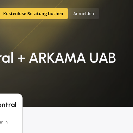
Kostenlose Beratung buchen
Anmelden
tral + ARKAMA UAB
entral
en in