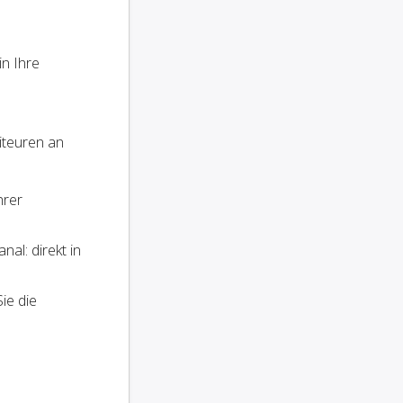
in Ihre
iteuren an
hrer
al: direkt in
ie die