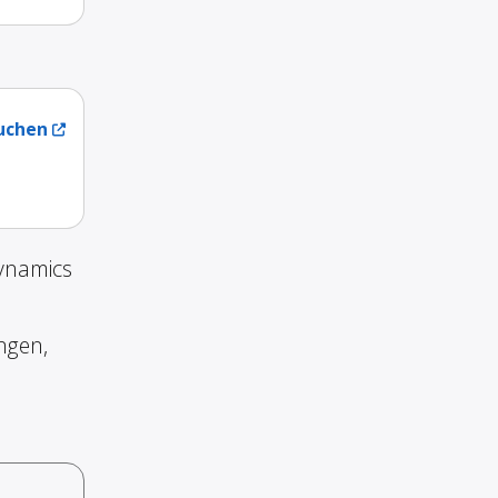
uchen
Dynamics
ngen,