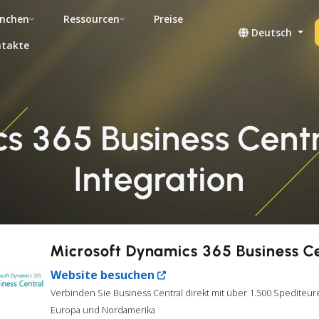
nchen
Ressourcen
Preise
Deutsch
takte
cs 365 Business Cen
Integration
Microsoft Dynamics 365 Business C
Website besuchen
Verbinden Sie Business Central direkt mit über 1.500 Spediteur
Europa und Nordamerika