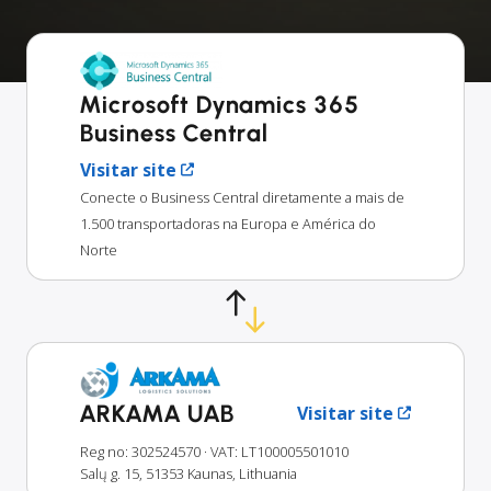
Microsoft Dynamics 365
Business Central
Visitar site
Conecte o Business Central diretamente a mais de
1.500 transportadoras na Europa e América do
Norte
ARKAMA UAB
Visitar site
Reg no: 302524570
· VAT: LT100005501010
Salų g. 15, 51353 Kaunas, Lithuania