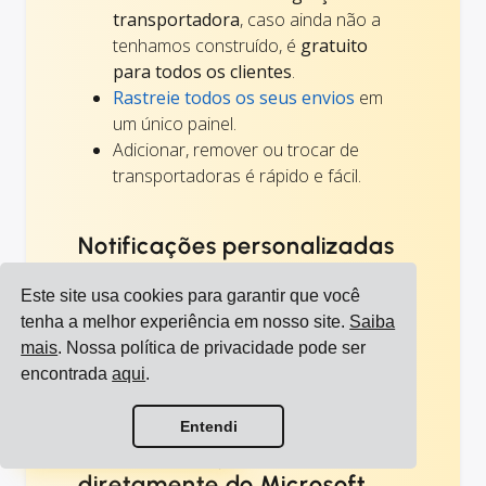
transportadora
, caso ainda não a
tenhamos construído, é
gratuito
para todos os clientes
.
Rastreie todos os seus envios
em
um único painel.
Adicionar, remover ou trocar de
transportadoras é rápido e fácil.
Notificações personalizadas
Todas as
notificações relacionadas ao
Este site usa cookies para garantir que você
transporte
para seus parceiros, clientes e
tenha a melhor experiência em nosso site.
Saiba
colegas de trabalho são personalizadas e
mais
. Nossa política de privacidade pode ser
parecem iguais, independentemente da
encontrada
aqui
.
transportadora que você está usando.
Ver todas as integrações
Entendi
Como começar a enviar
Ver todas as transportadoras
diretamente do Microsoft