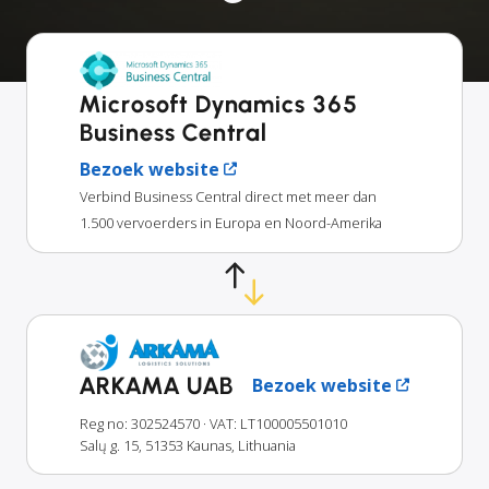
Microsoft Dynamics 365
Business Central
Bezoek website
Verbind Business Central direct met meer dan
1.500 vervoerders in Europa en Noord-Amerika
ARKAMA UAB
Bezoek website
Reg no: 302524570
· VAT: LT100005501010
Salų g. 15, 51353 Kaunas, Lithuania