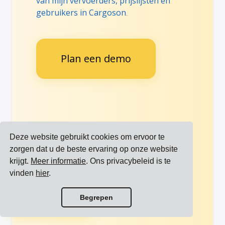
van mijn vervoerders, prijslijsten en
gebruikers in Cargoson
.
Plan een demo
Vertrouwd door
Bekijk
Deze website gebruikt cookies om ervoor te
toonaangevende
meer
zorgen dat u de beste ervaring op onze website
internationale merken
referenties
krijgt.
Meer informatie
. Ons privacybeleid is te
vinden
hier
.
Bekijk alle integraties
Begrepen
Bekijk alle vervoerders