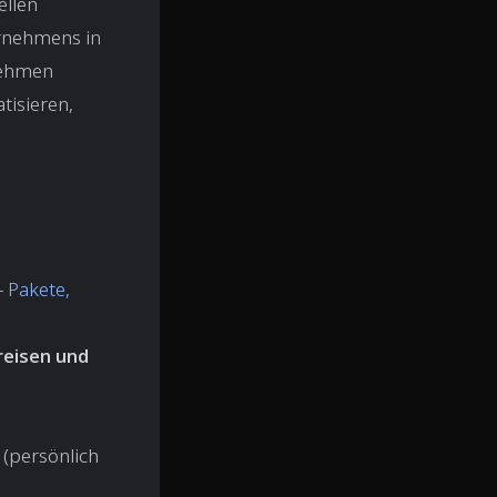
ellen
rnehmens in
nehmen
tisieren,
-
Pakete,
reisen und
(persönlich