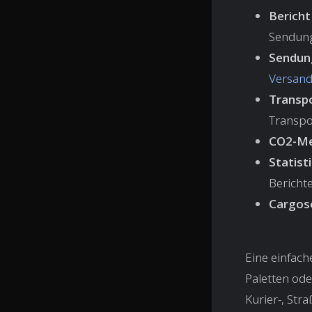
Bericht
Sendung
Sendun
Versand
Transpo
Transpo
CO2-M
Statist
Berichte
Cargos
Eine einfach
Paletten od
Kurier-, Str