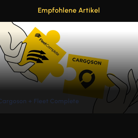
Empfohlene Artikel
de
Cargoson + Microsoft Dynamics 365 Business
Central Integration