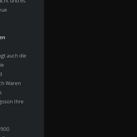
acht und es
eue
ren
ngt auch die
ie
d
och Waren
s
rgoson Ihre
 900