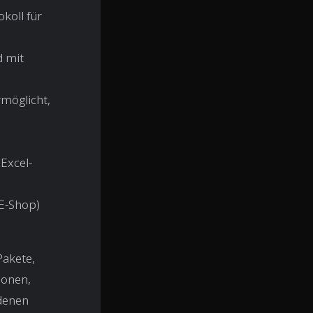
koll für
d mit
rmöglicht,
Excel-
 E-Shop)
Pakete,
ionen,
edenen