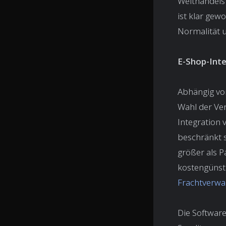
Welthandels 
ist klar gew
Normalität u
E-Shop-Inte
Abhängig von
Wahl der Ve
Integration 
beschränkt s
größer als P
kostengünsti
Frachtverwa
Die Softwar