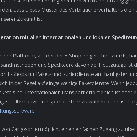
hat diese Kurve einen regelrechten vertikalen Anstieg gem
orden, dass dieses Muster des Verbraucherverhaltens die n
nserer Zukunft ist.
gration mit allen internationalen und lokalen Spediteu
 der Plattform, auf der der E-Shop eingerichtet wurde, hä
rsandmethoden und Spediteure davon ab. Heutzutage ist d
von E-Shops für Paket- und Kurierdienste am häufigsten un
ich in der Regel auf einige wenige Paketdienste. Wenn jed
akete sind, internationaler Transport erforderlich ist oder e
g ist, alternative Transportpartner zu wählen, dann ist Ca
ltungssoftware
.
e von Cargoson ermöglicht einen einfachen Zugang zu über