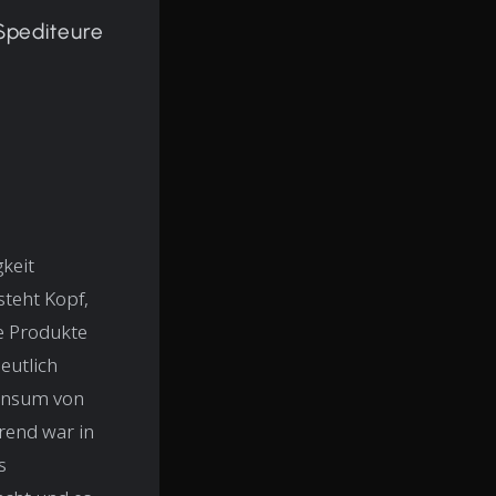
Spediteure
gkeit
steht Kopf,
re Produkte
eutlich
Konsum von
rend war in
s