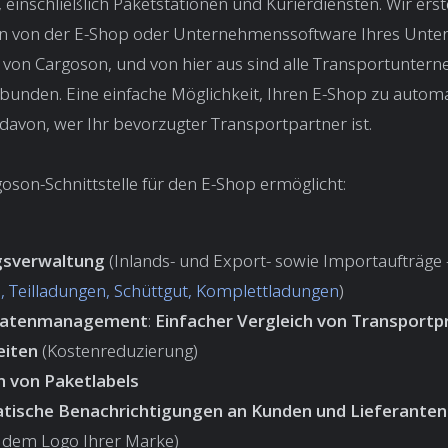
 einschließlich Paketstationen und Kurierdiensten. Wir erst
en von der E-Shop oder Unternehmenssoftware Ihres Unte
 von Cargoson, und von hier aus sind alle Transportunter
bunden. Eine einfache Möglichkeit, Ihren E-Shop zu automa
avon, wer Ihr bevorzugter Transportpartner ist.
oson-Schnittstelle für den E-Shop ermöglicht:
gsverwaltung
(Inlands- und Export- sowie Importaufträge 
n, Teilladungen, Schüttgut, Komplettladungen
)
ratenmanagement
:
Einfacher Vergleich von Transportp
eiten
(Kostenreduzierung)
 von Paketlabels
tische Benachrichtigungen
an Kunden und Lieferanten
 dem Logo Ihrer Marke)