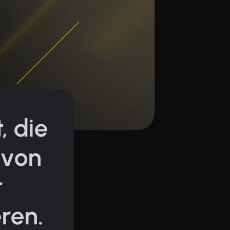
, die
 von
r
ren.