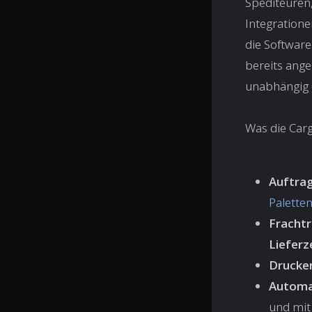
Spediteuren,
Integration
die Software
bereits ange
unabhängig d
Was die Carg
Auftra
Palette
Fracht
Lieferz
Drucken
Automa
und mit