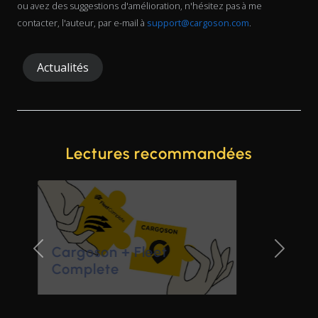
ou avez des suggestions d'amélioration, n'hésitez pas à me
contacter, l'auteur, par e-mail à
support@cargoson.com
.
Actualités
Lectures recommandées
Livraison instantanée de
colis avec Wolt & Bolt
Previous Slide
Next Sl
désormais disponible
dans Cargoson TMS
Tanel Vaarmann