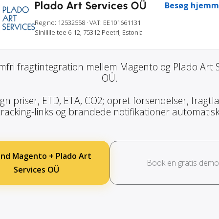
Plado Art Services OÜ
Besøg hjemm
Reg no: 12532558
· VAT: EE101661131
Sinilille tee 6-12, 75312 Peetri, Estonia
mfri fragtintegration mellem Magento og Plado Art S
OÜ.
gn priser, ETD, ETA, CO2; opret forsendelser, fragtla
tracking-links og brandede notifikationer automatisk
ind Magento + Plado Art
Book en gratis demo
Services OÜ