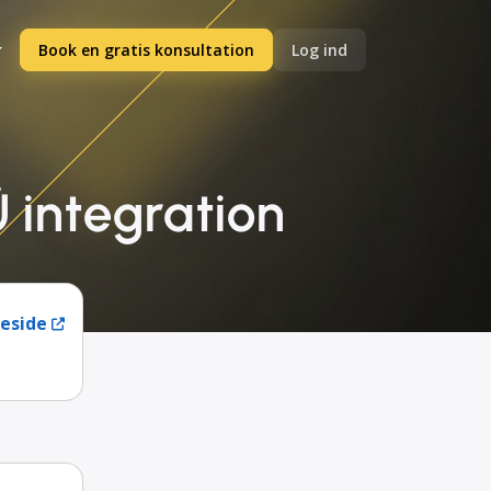
Book en gratis konsultation
Log ind
 integration
eside