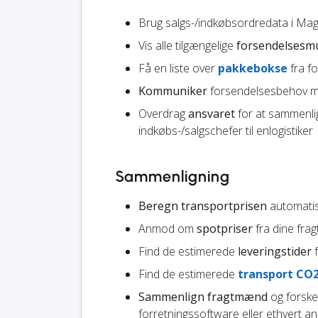
Brug salgs-/indkøbsordredata i Mag
Vis alle tilgængelige
forsendelsesm
Få en liste over
pakkebokse
fra f
Kommuniker
forsendelsesbehov me
Overdrag
ansvaret
for at sammenli
indkøbs-/salgschefer til enlogistiker
Sammenligning
Beregn transportprisen
automatisk
Anmod om
spotpriser
fra dine fr
Find de estimerede
leveringstider
f
Find de estimerede
transport CO
Sammenlign fragtmænd
og forskel
forretningssoftware eller ethvert a