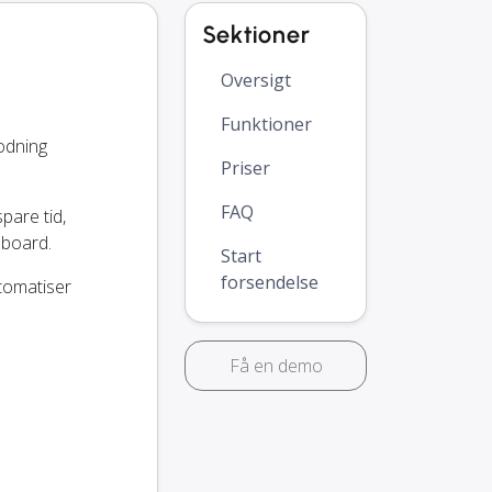
Sektioner
Oversigt
Funktioner
odning
Priser
FAQ
spare tid,
hboard.
Start
forsendelse
utomatiser
Få en demo