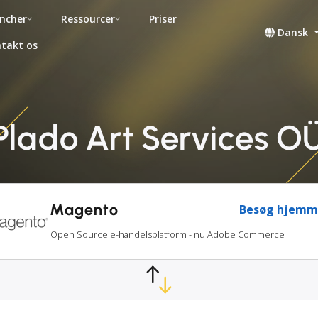
ncher
Ressourcer
Priser
Dansk
takt os
lado Art Services OÜ
Magento
Besøg hjemm
Open Source e-handelsplatform - nu Adobe Commerce