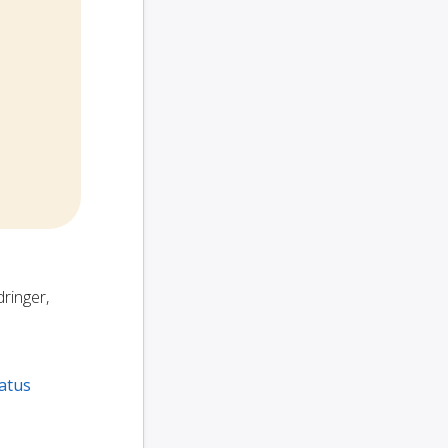
dringer,
atus