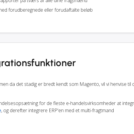
apporter på tværs af alle dine fragtmænd
ed forudberegnede eller forudaftalte beløb
rationsfunktioner
da det stadig er bredt kendt som Magento, vil vi henvise til
endelsesopsætning for de fleste e-handelsvirksomheder at integ
e
, og derefter integrere ERP'en med et multi-fragtmand