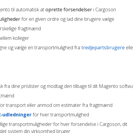
ento til automatisk at
oprette forsendelser
i Cargoson
uligheder
for en given ordre og lad dine brugere vælge
orskellige fragtmænd
llem kolleger
gne og vælge en transportmulighed fra
tredjepartsbrugere
elle
 fra dine prislister og modtag den tilbage til dit Magento softw
agtmænd
or transport eller anmod om estimater fra fragtmænd
2-udledninger
for hver transportmulighed
lige transportmuligheder for hver forsendelse i Cargoson, dit
ndet system din virksomhed bruger