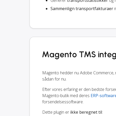
Generer
transportstatistikker
og r
Sammenlign transportfakturaer
m
Magento TMS integ
Magento hedder nu Adobe Commerce, men 
sådan for nu.
Efter vores erfaring er den bedste fors
Magento-butik med deres
ERP-softwar
forsendelsessoftware.
Dette plugin er
ikke beregnet til
: