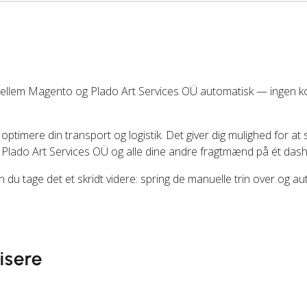
mellem Magento og Plado Art Services OÜ automatisk — ingen k
 optimere din transport og logistik. Det giver dig mulighed for at 
 Plado Art Services OÜ og alle dine andre fragtmænd på ét das
du tage det et skridt videre: spring de manuelle trin over og a
isere