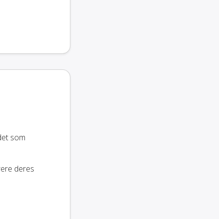
 det som
rere deres