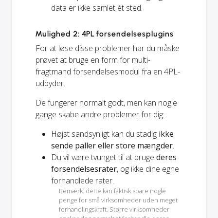
data er ikke samlet ét sted.
Mulighed 2: 4PL forsendelsesplugins
For at løse disse problemer har du måske
prøvet at bruge en form for multi-
fragtmand forsendelsesmodul fra en 4PL-
udbyder.
De fungerer normalt godt, men kan nogle
gange skabe andre problemer for dig:
Højst sandsynligt kan du stadig
ikke
sende paller eller store mængder
.
Du vil være tvunget til at bruge
deres
forsendelsesrater
, og ikke dine egne
forhandlede rater.
Bemærk: dette kan faktisk spare nogle
penge for små virksomheder uden meget
forhandlingskraft. Større virksomheder