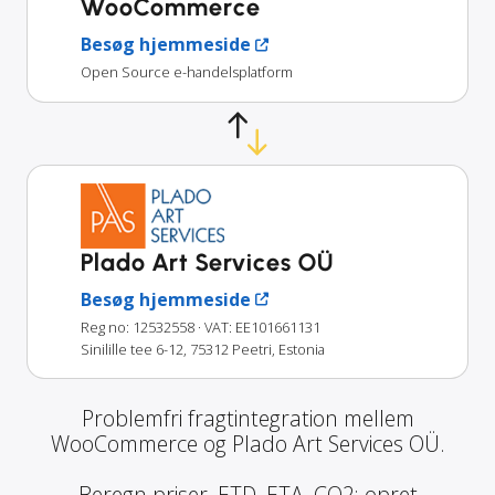
WooCommerce
Besøg hjemmeside
Open Source e-handelsplatform
Plado Art Services OÜ
Besøg hjemmeside
Reg no: 12532558
· VAT: EE101661131
Sinilille tee 6-12, 75312 Peetri, Estonia
Problemfri fragtintegration mellem
WooCommerce og Plado Art Services OÜ.
Beregn priser, ETD, ETA, CO2; opret