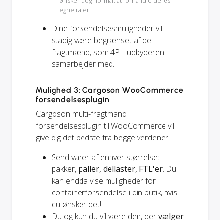
ønsker dog normalt at forhandle deres
egne rater.
Dine forsendelsesmuligheder vil
stadig
være begrænset af de
fragtmænd, som 4PL-udbyderen
samarbejder med.
Mulighed 3: Cargoson WooCommerce
forsendelsesplugin
Cargoson multi-fragtmand
forsendelsesplugin til WooCommerce vil
give dig det bedste fra begge verdener:
Send varer af enhver størrelse:
pakker,
paller, dellaster, FTL'er
. Du
kan endda vise muligheder for
containerforsendelse i din butik, hvis
du ønsker det!
Du og
kun
du vil være den, der
vælger