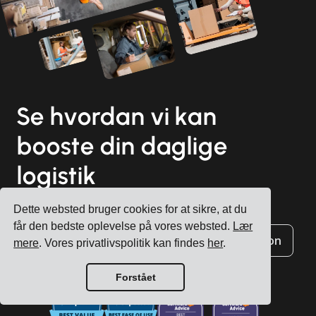
Se hvordan vi kan
booste din daglige
logistik
Dette websted bruger cookies for at sikre, at du
får den bedste oplevelse på vores websted.
Lær
Opret konto
Book en gratis konsultation
mere
. Vores privatlivspolitik kan findes
her
.
Forstået