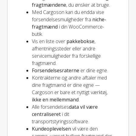
fragtmændene
, du ønsker at bruge.
Med Cargoson kan du endda vise
forsendelsesmuligheder fra
niche-
fragtmænd
i din WooCommerce-
butik.
Vis en liste over
pakkebokse
,
afhentningssteder eller andre
servicemuligheder fra forskellige
fragtmænd.
Forsendelsesraterne
er dine egne.
Kontrakterne og andre aftaler med
dine fragtmænd er dine egne —
Cargoson er bare et nyttigt værktøj,
ikke en mellemmand
.
Alle forsendelses
data vil være
centraliseret
i dit
transportstyringssoftware.
Kundeoplevelsen
vil være den
samme, uanset hvilken fragtmand der