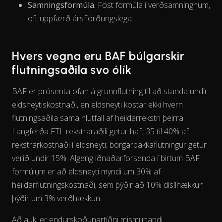
Samningsformúla.
Föst formúla í verðsamningnum,
oft uppfærð ársfjórðungslega.
The chart has 1 X axis displaying Time. Data ranges from 202
Hvers vegna eru BAF búlgarskir
flutningsaðila svo ólík
BAF er prósenta ofan á grunnflutning til að standa undir
eldsneytiskostnaði, en eldsneyti kostar ekki hvern
flutningsaðila sama
hlutfall
af heildarrekstri þeirra.
Langferða FTL rekstraraðili getur haft 35 til 40% af
rekstrarkostnaði í eldsneyti; borgarpakkaflutningur getur
verið undir 15%. Algeng iðnaðarforsenda í birtum BAF
formúlum er að eldsneyti myndi um 30% af
heildarflutningskostnaði, sem þýðir að 10% dísílhækkun
þýðir um 3% verðhækkun.
Að auki er endurskoðunartíðni mismunandi.