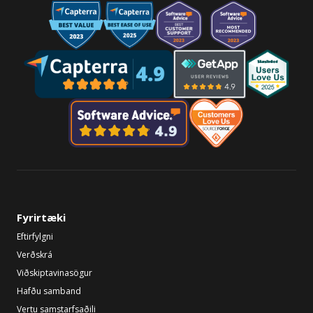
Fyrirtæki
Eftirfylgni
Verðskrá
Viðskiptavinasögur
Hafðu samband
Vertu samstarfsaðili