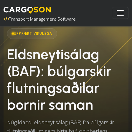
Transport Management Software
UPPFÆRT VIKULEGA
Eldsneytisálag
(BAF): búlgarskir
flutningsaðilar
bornir saman
Núgildandi eldsneytisálag (BAF) frá búlgarskir
flutningsaðilum sem birta það opinberlega