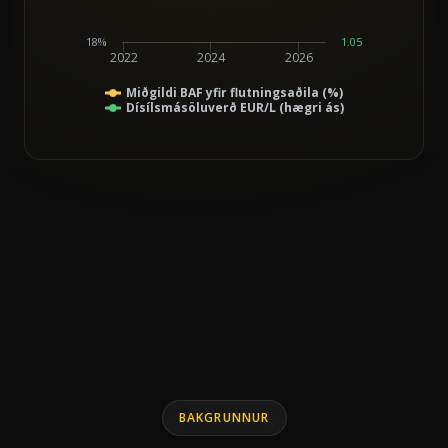
18%
1.05
2022
2024
2026
Miðgildi BAF yfir flutningsaðila (%)
Dísílsmásöluverð EUR/L (hægri ás)
End of interactive chart.
Line chart with 2 lines.
BAKGRUNNUR