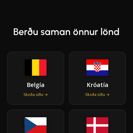
Berðu saman önnur lönd
Belgía
Króatía
Skoða síðu →
Skoða síðu →