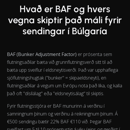
Hvað er BAF og hvers
vegna skiptir það máli fyrir
sendingar í Búlgaría
BAF (Bunker Adjustment Factor)
er prósenta sem
flutningsaðilar bæta við grunnflutningsverð sitt til að
bæta upp sveiflur í eldsneytisverði. Það var upphaflega
sjóflutningshugtak ("bunker" = skipaeldsneyti), en
flutningsaðilar á vegum um Evrópu nota það líka, og kalla
það oft "dísílálag" eða "eldsneytisálag" til skiptis.
Fyrir flutningsstjóra er BAF munurinn á verðinu í
samningnum þínum og verðinu á reikningnum þínum. Á
€500 sendingu bætir 22% BAF €110 við. Þegar BAF
sveiflast um 5 til 10 prósentustig á viku (eins og gerðist í