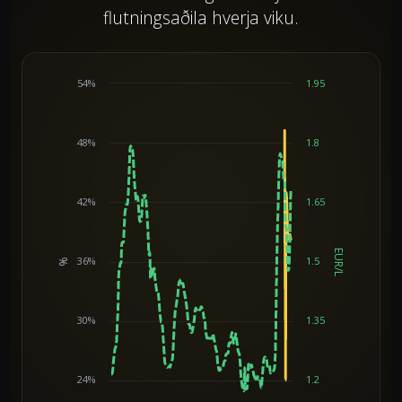
flutningsaðila hverja viku.
54%
1.95
48%
1.8
42%
1.65
EUR/L
36%
1.5
%
Chart
30%
1.35
24%
1.2