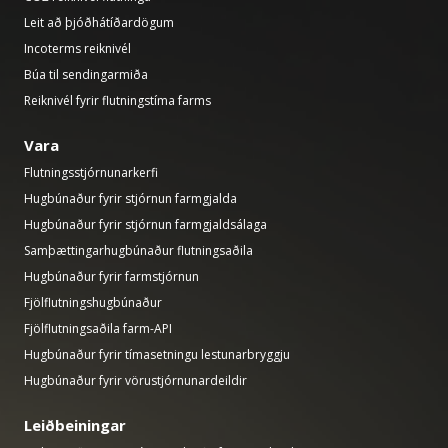
Leit að þjóðhátíðardögum
Incoterms reiknivél
Búa til sendingarmiða
Reiknivél fyrir flutningstíma farms
Vara
Flutningsstjórnunarkerfi
Hugbúnaður fyrir stjórnun farmgjalda
Hugbúnaður fyrir stjórnun farmgjaldsálaga
Samþættingarhugbúnaður flutningsaðila
Hugbúnaður fyrir farmstjórnun
Fjölflutningshugbúnaður
Fjölflutningsaðila farm-API
Hugbúnaður fyrir tímasetningu lestunarbryggju
Hugbúnaður fyrir vörustjórnunardeildir
Leiðbeiningar