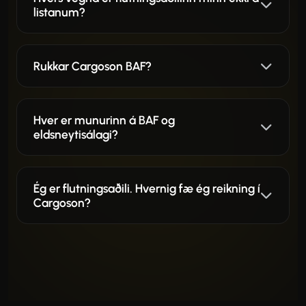
listanum?
Rukkar Cargoson BAF?
Hver er munurinn á BAF og
eldsneytisálagi?
Ég er flutningsaðili. Hvernig fæ ég reikning í
Cargoson?