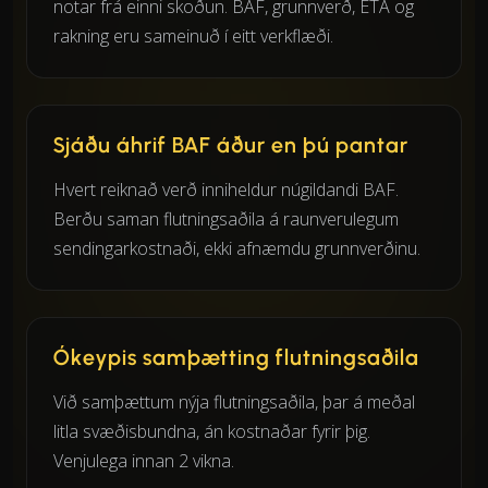
notar frá einni skoðun. BAF, grunnverð, ETA og
rakning eru sameinuð í eitt verkflæði.
Sjáðu áhrif BAF áður en þú pantar
Hvert reiknað verð inniheldur núgildandi BAF.
Berðu saman flutningsaðila á raunverulegum
sendingarkostnaði, ekki afnæmdu grunnverðinu.
Ókeypis samþætting flutningsaðila
Við samþættum nýja flutningsaðila, þar á meðal
litla svæðisbundna, án kostnaðar fyrir þig.
Venjulega innan 2 vikna.