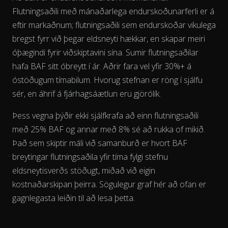
Flutningsaðili með mánaðarlega endurskoðunarferli er á
eftir markaðnum; flutningsaðili sem endurskoðar vikulega
bregst fyrr við þegar eldsneyti hækkar, en skapar meiri
óþægindi fyrir viðskiptavini sína. Sumir flutningsaðilar
The chart has 2 Y axes displaying % and EUR/L.
hafa BAF sitt óbreytt í ár. Aðrir fara vel yfir 30%+ á
óstöðugum tímabilum. Hvorug stefnan er röng í sjálfu
sér, en áhrif á fjárhagsáætlun eru gjörólík.
Þess vegna þýðir ekki sjálfkrafa að einn flutningsaðili
með 25% BAF og annar með 8% sé að rukka of mikið.
Það sem skiptir máli við samanburð er hvort BAF
breytingar flutningsaðila
yfir tíma
fylgi stefnu
eldsneytisverðs stöðugt, miðað við eigin
kostnaðarskipan þeirra. Sögulegur graf hér að ofan er
gagnlegasta leiðin til að lesa þetta.