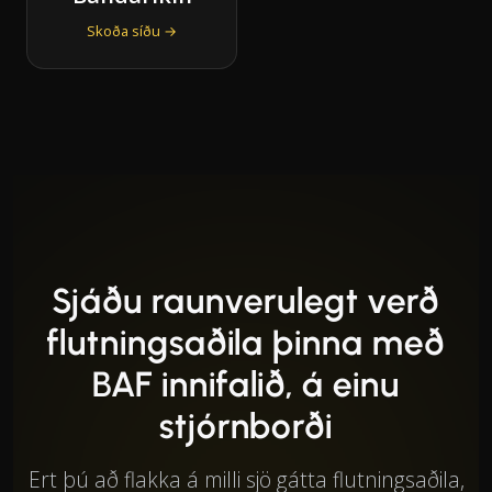
Skoða síðu →
Sjáðu raunverulegt verð
flutningsaðila þinna með
BAF innifalið, á einu
stjórnborði
Ert þú að flakka á milli sjö gátta flutningsaðila,