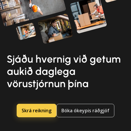
Sjáðu hvernig við getum
aukið daglega
vörustjórnun þína
Skrá reikning
Bóka ókeypis ráðgjöf