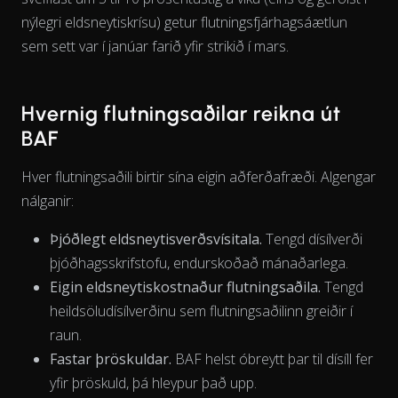
View as data table, Chart
nýlegri eldsneytiskrísu) getur flutningsfjárhagsáætlun
sem sett var í janúar farið yfir strikið í mars.
Hvernig flutningsaðilar reikna út
BAF
Hver flutningsaðili birtir sína eigin aðferðafræði. Algengar
nálganir:
Þjóðlegt eldsneytisverðsvísitala.
Tengd dísílverði
þjóðhagsskrifstofu, endurskoðað mánaðarlega.
Eigin eldsneytiskostnaður flutningsaðila.
Tengd
heildsöludísílverðinu sem flutningsaðilinn greiðir í
raun.
Fastar þröskuldar.
BAF helst óbreytt þar til dísíll fer
yfir þröskuld, þá hleypur það upp.