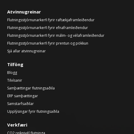
Atvinnugreinar
Flutningsstjórnunarkerfi fyrir raftækjaframleiðendur
Flutningsstjórnunarkerfi fyrir efnaframleiðendur
Flutningsstjórnunarkerfi fyrir málm- og vélaframleiðendur
Flutningsstjórnunarkerfi fyrir prentun og pökkun
Sjá allar atvinnugreinar
Tilföng
Blogg
Tilvísanir
Samþættingar flutningsaðila
ERP samþættingar
Samstarfsaðilar
Upplýsingar fyrir flutningsaðila
Verkfæri
CO2 reiknivél flutninga