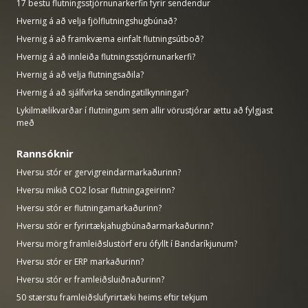
17 bestu flutningsstjórnunarkerfin fyrir sendendur
Hvernig á að velja fjölflutningshugbúnað?
Hvernig á að framkvæma einfalt flutningsútboð?
Hvernig á að innleiða flutningsstjórnunarkerfi?
Hvernig á að velja flutningsaðila?
Hvernig á að sjálfvirka sendingatilkynningar?
Lykilmælikvarðar í flutningum sem allir vörustjórar ættu að fylgjast
með
Rannsóknir
Hversu stór er gervigreindarmarkaðurinn?
Hversu mikið CO2 losar flutningageirinn?
Hversu stór er flutningamarkaðurinn?
Hversu stór er fyrirtækjahugbúnaðarmarkaðurinn?
Hversu mörg framleiðslustörf eru ófyllt í Bandaríkjunum?
Hversu stór er ERP markaðurinn?
Hversu stór er framleiðsluiðnaðurinn?
50 stærstu framleiðslufyrirtæki heims eftir tekjum