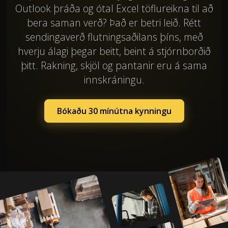
Outlook þráða og ótal Excel töflureikna til að
bera saman verð? Það er betri leið. Rétt
sendingaverð flutningsaðilans þíns, með
hverju álagi þegar beitt, beint á stjórnborðið
þitt. Rakning, skjöl og pantanir eru á sama
innskráningu.
Bókaðu 30 mínútna kynningu