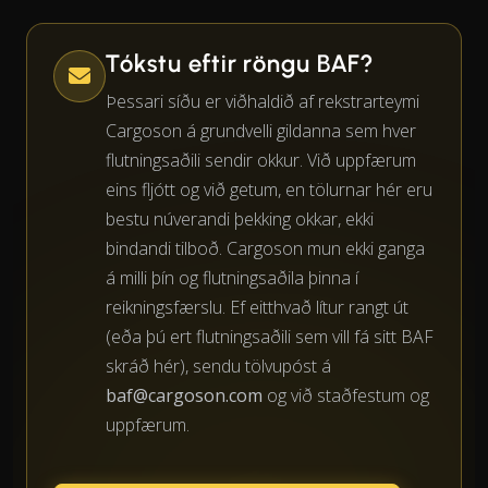
Tókstu eftir röngu BAF?
Þessari síðu er viðhaldið af rekstrarteymi
Cargoson á grundvelli gildanna sem hver
flutningsaðili sendir okkur. Við uppfærum
eins fljótt og við getum, en tölurnar hér eru
bestu núverandi þekking okkar, ekki
bindandi tilboð. Cargoson mun ekki ganga
á milli þín og flutningsaðila þinna í
reikningsfærslu. Ef eitthvað lítur rangt út
(eða þú ert flutningsaðili sem vill fá sitt BAF
skráð hér), sendu tölvupóst á
baf@cargoson.com
og við staðfestum og
uppfærum.