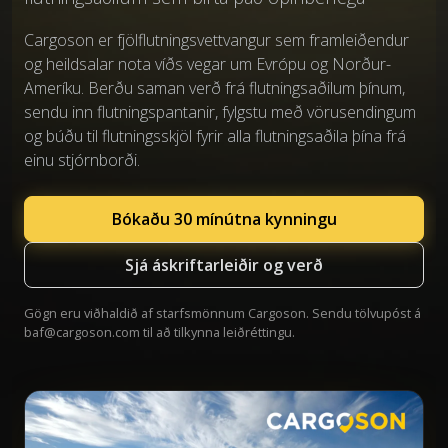
Cargoson er fjölflutningsvettvangur sem framleiðendur
og heildsalar nota víðs vegar um Evrópu og Norður-
Ameríku. Berðu saman verð frá flutningsaðilum þínum,
sendu inn flutningspantanir, fylgstu með vörusendingum
og búðu til flutningsskjöl fyrir alla flutningsaðila þína frá
einu stjórnborði.
Bókaðu 30 mínútna kynningu
Sjá áskriftarleiðir og verð
Gögn eru viðhaldið af starfsmönnum Cargoson. Sendu tölvupóst á
baf@cargoson.com
til að tilkynna leiðréttingu.