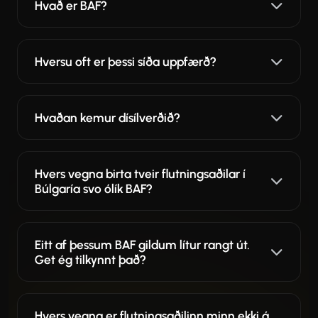
Hvað er BAF?
Hversu oft er þessi síða uppfærð?
Hvaðan kemur dísílverðið?
Hvers vegna birta tveir flutningsaðilar í
Búlgaría svo ólík BAF?
Eitt af þessum BAF gildum lítur rangt út.
Get ég tilkynnt það?
Hvers vegna er flutningsaðilinn minn ekki á