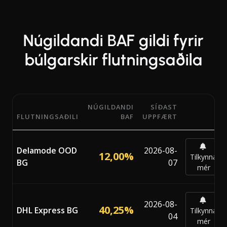
Núgildandi BAF gildi fyrir
búlgarskir flutningsaðila
NÚGILDANDI
SÍÐAST
FLUTNINGSAÐILI
BAF
UPPFÆRT
Núgildandi BAF prósentur frá 6 flutningsaðilum sem star
Delamode OOD
2026-08-
12,00%
Tilkynna
BG
07
mér
2026-08-
40,25%
DHL Express BG
Tilkynna
04
mér