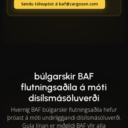
Sendu tölvupóst á
baf@cargoson.com
búlgarskir BAF
flutningsaðila á móti
dísílsmásöluverði
Hvernig BAF búlgarskir flutningsaðila hefur
þróast á móti undirliggjandi dísílsmásöluverði.
Gula línan er miðgildi BAF yfir alla