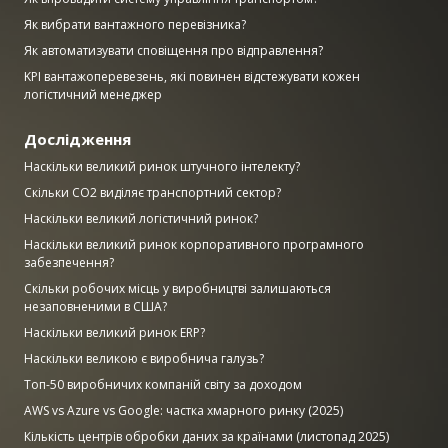
Як вибрати вантажного перевізника?
Як автоматизувати сповіщення про відправлення?
KPI вантажоперевезень, які повинен відстежувати кожен
логістичний менеджер
Дослідження
Наскільки великий ринок штучного інтелекту?
Скільки CO2 виділяє транспортний сектор?
Наскільки великий логістичний ринок?
Наскільки великий ринок корпоративного програмного
забезпечення?
Скільки робочих місць у виробництві залишаються
незаповненими в США?
Наскільки великий ринок ERP?
Наскільки великою є виробнича галузь?
Топ-50 виробничих компаній світу за доходом
AWS vs Azure vs Google: частка хмарного ринку (2025)
Кількість центрів обробки даних за країнами (листопад 2025)