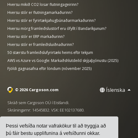
Hversu mikið CO2 losar flutningageirinn?
Hversu stór er flutningamarkaðurinn?
Hversu stór er fyrirtækjahugbúnaðarmarkaðurinn?
Hversu mörg framleiðslustörf eru ófyllt í Bandaríkjunum?
Hversu stór er ERP markaðurinn?
Hversu stór er framleiðsluiðnaðurinn?
50 stærstu framleiðslufyrirtæki heims eftir tekjum
AWS vs Azure vs Google: Markaðshlutdeild skýjaþjónustu (2025)
Fjöldi gagnasafna eftir löndum (nóvember 2025)
Íslenska
© 2026 Cargoson.com
Skráð sem Cargoson OÜ í Eistlandi.
Skráningarnr: 14545832. VSK: EE102137680.
Höfuðstöðvar: Pärnu mnt. 141, 11314 Tallinn, Eistland
Þessi vefsíða notar vafrakökur til að tryggja að
·
+372 5555 0028
hello@cargoson.com
þú fáir bestu upplifunina á vefsíðunni okkar.