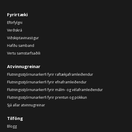
Fyrirtæki
Eftirfylgni
Verðskrá
Viðskiptavinasögur
Hafðu samband
Vertu samstarfsaðili
Atvinnugreinar
Flutningsstjórnunarkerfi fyrir raftækjaframleiðendur
Flutningsstjórnunarkerfi fyrir efnaframleiðendur
Flutningsstjórnunarkerfi fyrir málm- og vélaframleiðendur
Flutningsstjórnunarkerfi fyrir prentun og pökkun
Sjá allar atvinnugreinar
Tilföng
Blogg