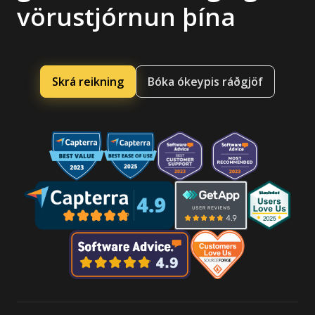
vörustjórnun þína
Skrá reikning
Bóka ókeypis ráðgjöf