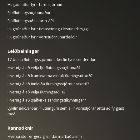
Hugbúnaður fyrir farmstjórnun
Fjölflutningshugbúnaður
Fjölflutningsaðila farm-API
Hugbúnaður fyrir tímasetningu lestunarbryggju
Hugbúnaður fyrir vörustjórnunardeildir
Leiðbeiningar
17 bestu flutningsstjórnunarkerfin fyrir sendendur
Hvernig á að velja fjölflutningshugbúnað?
Hvernig á að framkvæma einfalt flutningsútboð?
Hvernig á að innleiða flutningsstjórnunarkerfi?
Hvernig á að velja flutningsaðila?
Hvernig á að sjálfvirka sendingatilkynningar?
Lykilmælikvarðar í flutningum sem allir vörustjórar ættu að fylgjast
með
Rannsóknir
Hversu stór er gervigreindarmarkaðurinn?