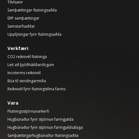
Tilvísanir
Samþættingar flutningsaðila
ERP samþættingar
Samstarfsaðilar
Upplýsingar fyrir flutningsaðila
Verkfæri
CO2 reiknivél flutninga
Leit að þjóðhátíðardögum
Incoterms reiknivél
Búa til sendingarmiða
Reiknivél fyrir flutningstíma farms
Vara
Flutningsstjórnunarkerfi
Hugbúnaður fyrir stjórnun farmgjalda
Hugbúnaður fyrir stjórnun farmgjaldsálaga
Samþættingarhugbúnaður flutningsaðila