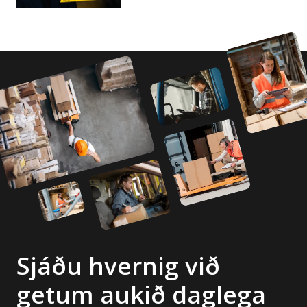
Sjáðu hvernig við
getum aukið daglega