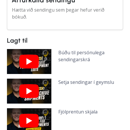
Afturkalla sendingu
Hætta við sendingu sem þegar hefur verið
bókuð.
Lagt til
Búðu til persónulega
sendingarskrá
Setja sendingar í geymslu
Fjölprentun skjala