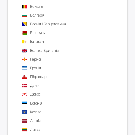
Бельгія
Болгарія
Боснія і Герцеговина
Білорусь
Ватикан
Велика Британія
Гернсі
Греція
Гібралтар
Данія
Джерсі
Естонія
Косово
Латвія
Литва