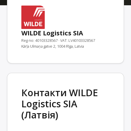
WILDE Logistics SIA
Reg no: 40103328567
· VAT: LV40103328567
Kārļa Ulmaņa gatve 2, 1004 Rīga, Latvia
Контакти WILDE
Logistics SIA
(Латвія)