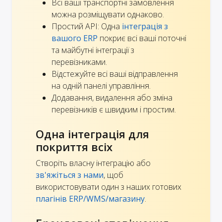
Всі ваші транспортні замовлення
можна розміщувати однаково.
Простий API: Одна
інтеграція з
вашого ERP
покриє всі ваші поточні
та майбутні інтеграції з
перевізниками.
Відстежуйте всі ваші відправлення
на одній панелі управління.
Додавання, видалення або зміна
перевізників є швидким і простим.
Одна інтеграція для
покриття всіх
Створіть власну інтеграцію або
зв'яжіться з нами
, щоб
використовувати один з наших готових
плагінів ERP/WMS/магазину
.