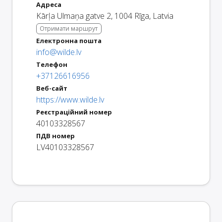
Адреса
Kārļa Ulmaņa gatve 2
,
1004
Rīga
,
Latvia
Отримати маршрут
Електронна пошта
info@wilde.lv
Телефон
+37126616956
Веб-сайт
https://www.wilde.lv
Реєстраційний номер
40103328567
ПДВ номер
LV40103328567