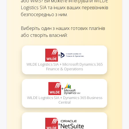
або WMS? Ви можете інтегрувати WILDE
Logistics SIA та інших ваших перевізників
безпосередньо з ним.
Виберіть один з наших готових плагінів
або створіть власний:
+
WILDE Logistics SIA + Microsoft Dynamics 365
Finance & Operations
+
WILDE Logistics SIA + Dynamics 365 Business
Central
+