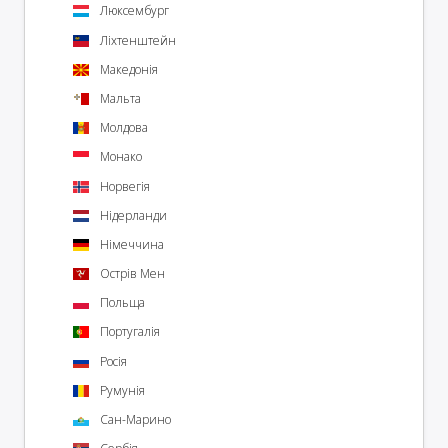
Люксембург
Ліхтенштейн
Македонія
Мальта
Молдова
Монако
Норвегія
Нідерланди
Німеччина
Острів Мен
Польща
Португалія
Росія
Румунія
Сан-Марино