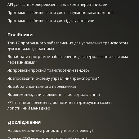
API для вантажоперевезень з кількома перевізниками
Програмне забезпечення для планування завантаження
Програмне забезпечення для відділу логістики
Посібники
Топ-17 програмного забезпечення для управління транспортом
для вантажовідправників
Як вибрати програмне забезпечення для відправлення кількома
перевізниками?
Як провести простий транспортний тендер?
Як впровадити систему управління транспортом?
Як вибрати вантажного перевізника?
Як автоматизувати сповіщення про відправлення?
KPI вантажоперевезень, які повинен відстежувати кожен
логістичний менеджер
Дослідження
Наскільки великий ринок штучного інтелекту?
Скільки CO2 виділяє транспортний сектор?