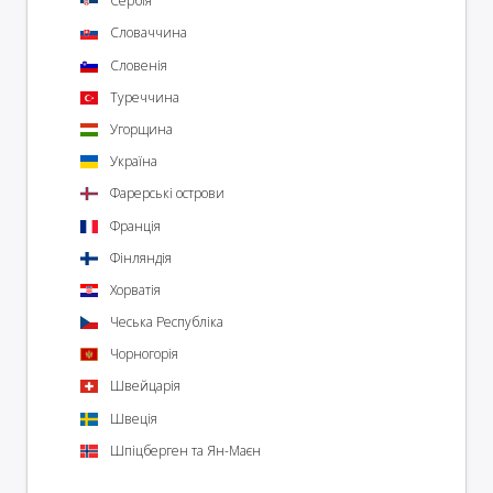
Сербія
Словаччина
Словенія
Туреччина
Угорщина
Україна
Фарерські острови
Франція
Фінляндія
Хорватія
Чеська Республіка
Чорногорія
Швейцарія
Швеція
Шпіцберген та Ян-Маєн