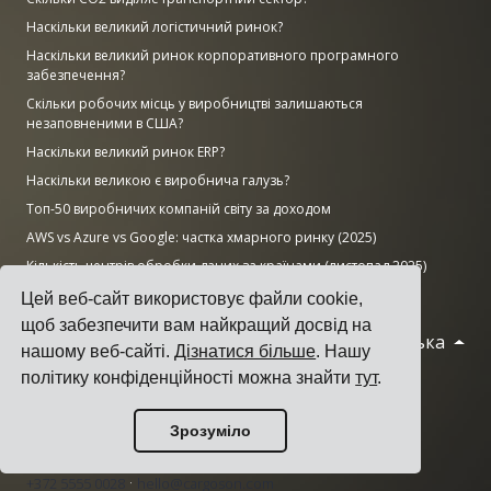
Наскільки великий логістичний ринок?
Наскільки великий ринок корпоративного програмного
забезпечення?
Скільки робочих місць у виробництві залишаються
незаповненими в США?
Наскільки великий ринок ERP?
Наскільки великою є виробнича галузь?
Топ-50 виробничих компаній світу за доходом
AWS vs Azure vs Google: частка хмарного ринку (2025)
Кількість центрів обробки даних за країнами (листопад 2025)
Цей веб-сайт використовує файли cookie,
щоб забезпечити вам найкращий досвід на
Українська
© 2026 Cargoson.com
нашому веб-сайті.
Дізнатися більше
. Нашу
політику конфіденційності можна знайти
тут
.
Зареєстровано як Cargoson OÜ в Естонії.
Рег. номер: 14545832. ПДВ: EE102137680.
Зрозуміло
Головний офіс: Pärnu mnt. 141, 11314 Tallinn, Естонія
·
+372 5555 0028
hello@cargoson.com