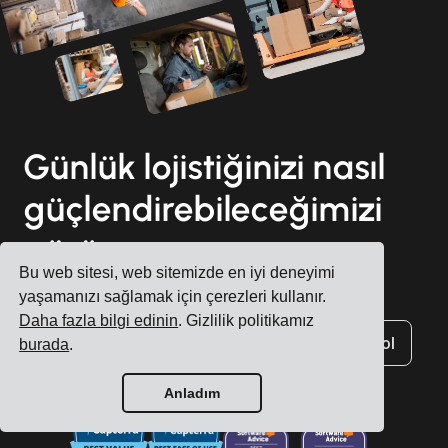
Günlük lojistiğinizi nasıl
güçlendirebileceğimizi
görün
Bu web sitesi, web sitemizde en iyi deneyimi
yaşamanızı sağlamak için çerezleri kullanır.
Daha fazla bilgi edinin
. Gizlilik politikamız
Hesap oluştur
Ücretsiz demo için kaydol
burada
.
Anladım