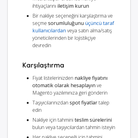
ihtiyaçlarını
iletişim kurun
Bir nakliye seçeneğini karşılaştırma ve
seçme
sorumluluğunu
üçüncü taraf
kullanıcılardan
veya satın alma/satış
yöneticilerinden bir lojistikçiye
devredin
Karşılaştırma
Fiyat listelerinizden
nakliye fiyatını
otomatik olarak hesaplayın
ve
Magento yazılımınıza geri gönderin
Taşıyıcılarınızdan
spot fiyatlar
talep
edin
Nakliye için tahmini
teslim sürelerini
bulun veya taşıyıcılardan tahmin isteyin
Her nakliye seçeneği için tahmini