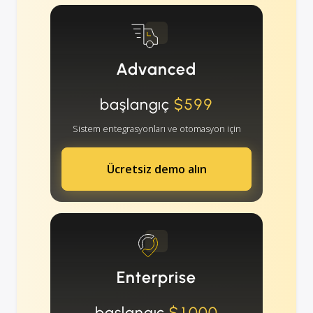
Advanced
başlangıç
$599
Sistem entegrasyonları ve otomasyon için
Ücretsiz demo alın
Enterprise
başlangıç
$1000