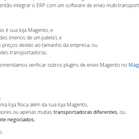
 então integrar o ERP com um software de envio multi-transpor
s é sua loja Magento, e
es (menos de um palete), e
s preços devido ao tamanho da empresa, ou
des transportadoras.
ecomendamos verificar outros plugins de envio Magento no
Mag
,
a loja física além da sua loja Magento,
enores ou apenas muitas
transportadoras diferentes
, ou
nte negociados
,
o.