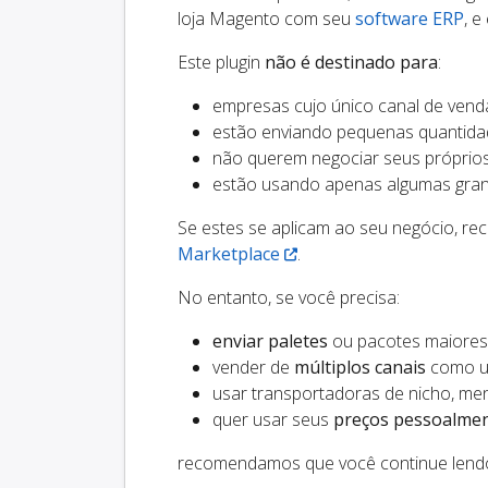
loja Magento com seu
software ERP
, e
Este plugin
não é destinado para
:
empresas cujo único canal de venda
estão enviando pequenas quantidad
não querem negociar seus próprio
estão usando apenas algumas gran
Se estes se aplicam ao seu negócio, r
Marketplace
.
No entanto, se você precisa:
enviar paletes
ou pacotes maiores
vender de
múltiplos canais
como um
usar transportadoras de nicho, m
quer usar seus
preços pessoalme
recomendamos que você continue lend