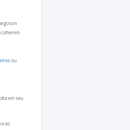
argoson
scolherem
eiros
ou
olta em seu
doras