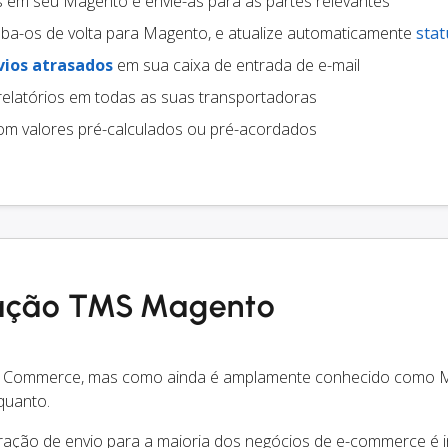
s em seu Magento e envie-as para as partes relevantes
ba-os de volta para Magento, e atualize automaticamente
stat
vios atrasados
em sua caixa de entrada de e-mail
relatórios em todas as suas transportadoras
m valores pré-calculados ou pré-acordados
ração TMS Magento
 Commerce, mas como ainda é amplamente conhecido como 
quanto.
ração de envio para a maioria dos negócios de e-commerce é i