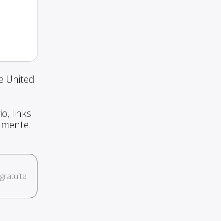
e United
o, links
amente.
ratuita