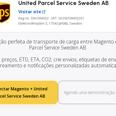
United Parcel Service Sweden AB
Visitar site
Reg no: 5561094532
· VAT: SE556109453201
Elektronikhöjden 5, 17543 Järfälla, Sweden
ção perfeita de transporte de carga entre Magento 
Parcel Service Sweden AB.
 preços, ETD, ETA, CO2; crie envios, etiquetas de envi
treamento e notificações personalizadas automatic
ctar Magento + United
Agende uma demonstração g
cel Service Sweden AB