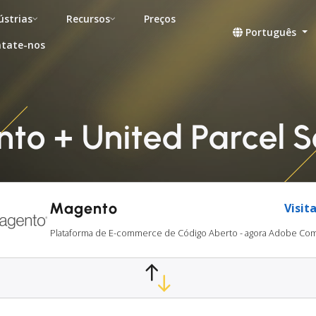
ústrias
Recursos
Preços
Português
tate-nos
to + United Parcel 
Magento
Visita
Plataforma de E-commerce de Código Aberto - agora Adobe C