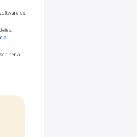
 software de
deles:
m a
scolher a