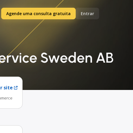
Agende uma consulta gratuita
Entrar
Service Sweden AB
r site
ommerce