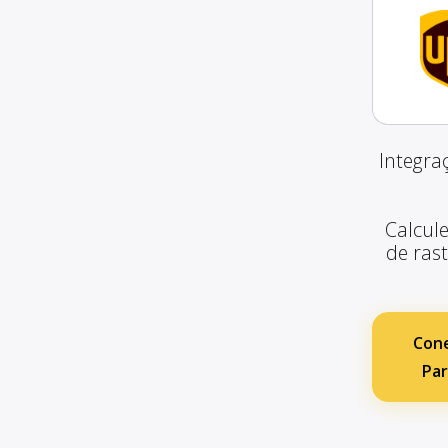
Integra
Calcule
de ras
Cone
Par