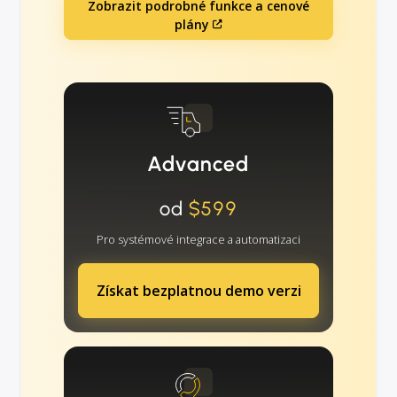
Zobrazit podrobné funkce a cenové
plány
Advanced
od
$599
Pro systémové integrace a automatizaci
Získat bezplatnou demo verzi