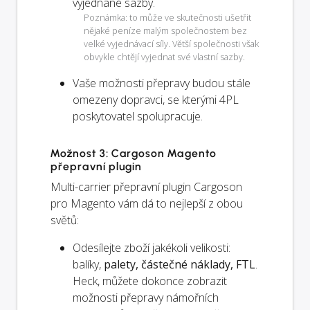
vyjednané sazby.
Poznámka: to může ve skutečnosti ušetřit
nějaké peníze malým společnostem bez
velké vyjednávací síly. Větší společnosti však
obvykle chtějí vyjednat své vlastní sazby.
Vaše možnosti přepravy budou
stále
omezeny dopravci, se kterými 4PL
poskytovatel spolupracuje.
Možnost 3: Cargoson Magento
přepravní plugin
Multi-carrier přepravní plugin Cargoson
pro Magento vám dá to nejlepší z obou
světů:
Odesílejte zboží jakékoli velikosti:
balíky,
palety, částečné náklady, FTL
.
Heck, můžete dokonce zobrazit
možnosti přepravy námořních