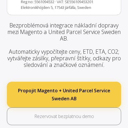
Reg no: 5561094532
· VAT: SE556109453201
Elektronikhöjden 5, 17543 Järfälla, Sweden
Bezproblémová integrace nákladní dopravy
mezi Magento a United Parcel Service Sweden
AB.
Automaticky vypočítejte ceny, ETD, ETA, CO2;
vytvářejte zásilky, přepravní štítky, odkazy pro
sledování a značkové oznámení.
Propojit Magento + United Parcel Service
Sweden AB
Rezervovat bezplatnou demo