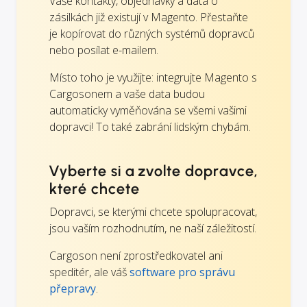
Vaše kontakty, objednávky a data o
zásilkách již existují v Magento. Přestaňte
je kopírovat do různých systémů dopravců
nebo posílat e-mailem.
Místo toho je využijte: integrujte Magento s
Cargosonem a vaše data budou
automaticky vyměňována se všemi vašimi
dopravci! To také zabrání lidským chybám.
Vyberte si a zvolte dopravce,
které chcete
Dopravci, se kterými chcete spolupracovat,
jsou vaším rozhodnutím, ne naší záležitostí.
Cargoson není zprostředkovatel ani
speditér, ale váš
software pro správu
přepravy
.