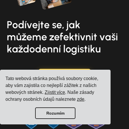
Podívejte se, jak
můžeme zefektivnit vaši
každodenní logistiku
Zaregistrovat účet
Tato webová stránka používá soubory cookie,
aby vám zajistila co nejlepší zážitek z našich
Rezervovat bezplatnou konzultaci
webových stránek.
Zjistit více
. Naše zásady
ochrany osobních údajů naleznete
zde
.
Rozumím