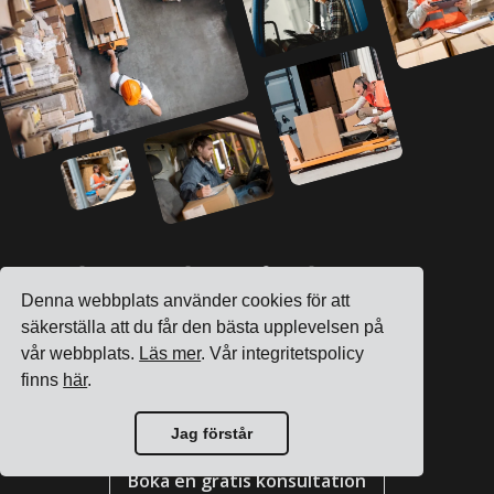
Se hur vi kan förbättra
Denna webbplats använder cookies för att
din dagliga logistik
säkerställa att du får den bästa upplevelsen på
vår webbplats.
Läs mer
. Vår integritetspolicy
finns
här
.
Registrera konto
Jag förstår
Boka en gratis konsultation