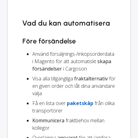
Vad du kan automatisera
Före försändelse
Använd försäljnings-/inköpsorderdata
i Magento för att automatiskt
skapa
försändelser
i Cargoson
Visa alla tillgängliga
fraktalternativ
för
en given order och låt dina användare
välja
Få en lista över
paketskåp
från olika
transportörer
Kommunicera
fraktbehov mellan
kollegor
Överlämna
ansvaret
för att jämföra