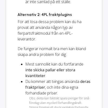
är inte samlad på ett ställe.
Alternativ 2: 4PL fraktplugins
För att lösa dessa problem kan du ha
provat att använda någon typ av
flerpartsfraktmodul från en 4PL-
leverantör.
De fungerar normalt bra men kan ibland
skapa andra problem för dig:
Mest sannolikt kan du fortfarande
inte skicka pallar eller stora
kvantiteter
.
Du kommer att tvingas använda
deras
fraktpriser
, och inte dina egna
förhandlade priser.
Obs: detta kan faktiskt spara pengar för små
företag utan mycket förhandlingskraft.
Större företag vill dock vanligtvis förhandla