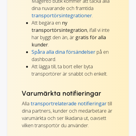
Magento butik kommer att täcka alla
dina nuvarande och framtida
transportörsintegrationer
.
Att begära en
ny
transportörsintegration
, ifall vi inte
har byggt den än, är
gratis för alla
kunder
.
Spåra alla dina försändelser
på en
dashboard.
Att lägga till, ta bort eller byta
transportörer är snabbt och enkelt.
Varumärkta notifieringar
Alla
transportrelaterade notifieringar
till
dina partners, kunder och medarbetare är
varumärkta och ser likadana ut, oavsett
vilken transportör du använder.