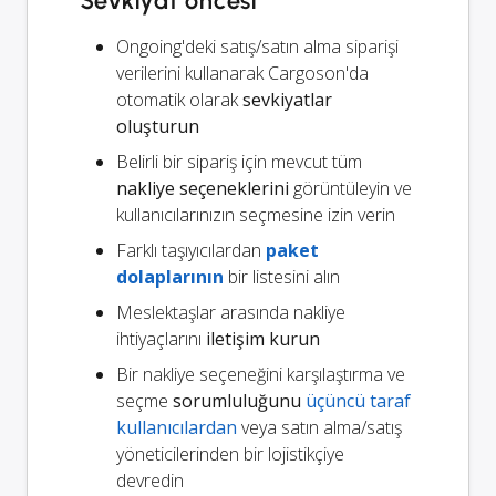
Sevkiyat öncesi
Ongoing'deki satış/satın alma siparişi
verilerini kullanarak Cargoson'da
otomatik olarak
sevkiyatlar
oluşturun
Belirli bir sipariş için mevcut tüm
nakliye seçeneklerini
görüntüleyin ve
kullanıcılarınızın seçmesine izin verin
Farklı taşıyıcılardan
paket
dolaplarının
bir listesini alın
Meslektaşlar arasında nakliye
ihtiyaçlarını
iletişim kurun
Bir nakliye seçeneğini karşılaştırma ve
seçme
sorumluluğunu
üçüncü taraf
kullanıcılardan
veya satın alma/satış
yöneticilerinden bir lojistikçiye
devredin