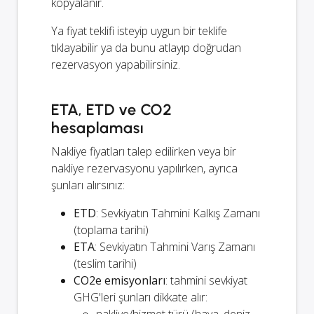
kopyalanır.
Ya fiyat teklifi isteyip uygun bir teklife
tıklayabilir ya da bunu atlayıp doğrudan
rezervasyon yapabilirsiniz.
ETA, ETD ve CO2
hesaplaması
Nakliye fiyatları talep edilirken veya bir
nakliye rezervasyonu yapılırken, ayrıca
şunları alırsınız:
ETD
: Sevkiyatın Tahmini Kalkış Zamanı
(toplama tarihi)
ETA
: Sevkiyatın Tahmini Varış Zamanı
(teslim tarihi)
CO2e emisyonları
: tahmini sevkiyat
GHG'leri şunları dikkate alır:
nakliye/hizmet türü (hava, deniz,