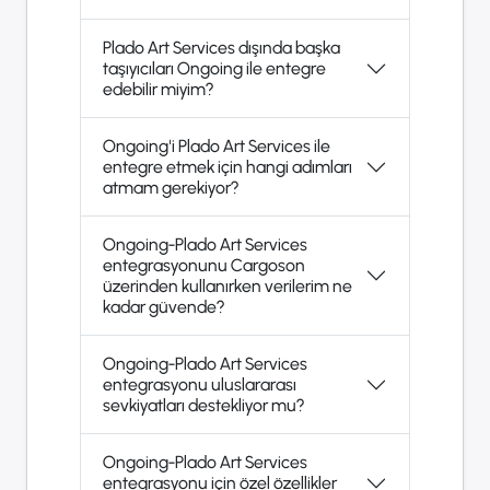
Plado Art Services dışında başka
taşıyıcıları Ongoing ile entegre
edebilir miyim?
Ongoing'i Plado Art Services ile
entegre etmek için hangi adımları
atmam gerekiyor?
Ongoing-Plado Art Services
entegrasyonunu Cargoson
üzerinden kullanırken verilerim ne
kadar güvende?
Ongoing-Plado Art Services
entegrasyonu uluslararası
sevkiyatları destekliyor mu?
Ongoing-Plado Art Services
entegrasyonu için özel özellikler