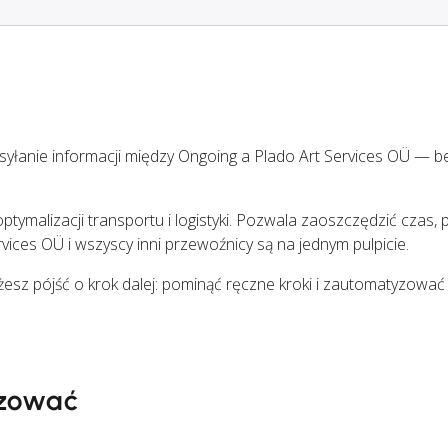
yłanie informacji między Ongoing a Plado Art Services OÜ — b
tymalizacji transportu i logistyki. Pozwala zaoszczędzić czas, p
rvices OÜ i wszyscy inni przewoźnicy są na jednym pulpicie.
ożesz pójść o krok dalej: pominąć ręczne kroki i zautomatyzowa
zować