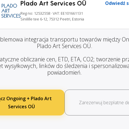
Plado Art Services OÜ
Odwiedź s
Reg no: 12532558
· VAT: EE101661131
Sinilille tee 6-12, 75312 Peetri, Estonia
blemowa integracja transportu towarów między On
Plado Art Services OÜ.
tyczne obliczanie cen, ETD, ETA, CO2; tworzenie prz
et wysyłkowych, linków do śledzenia i spersonalizo
powiadomień.
ącz Ongoing + Plado Art
Zarezerwuj bezpłatne 
Services OÜ