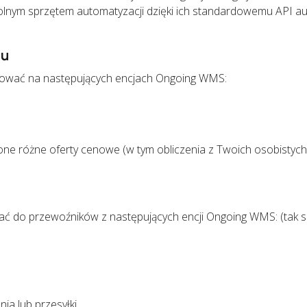
lnym sprzętem automatyzacji dzięki ich standardowemu API au
tu
cjować na następujących encjach Ongoing WMS:
one różne oferty cenowe (w tym obliczenia z Twoich osobistych
ć do przewoźników z następujących encji Ongoing WMS: (tak 
a lub przesyłki.