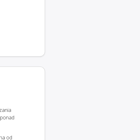
zania
w ponad
żna od