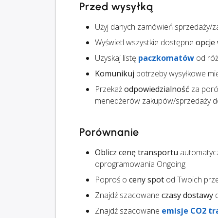
Przed wysyłką
Użyj danych zamówień sprzedaży/z
Wyświetl wszystkie dostępne
opcje 
Uzyskaj listę
paczkomatów
od ró
Komunikuj
potrzeby wysyłkowe mi
Przekaż
odpowiedzialność
za poró
menedżerów zakupów/sprzedaży do
Porównanie
Oblicz cenę transportu
automatycz
oprogramowania Ongoing
Poproś o
ceny spot
od Twoich prz
Znajdź szacowane
czasy dostawy
d
Znajdź szacowane
emisje CO2 tr