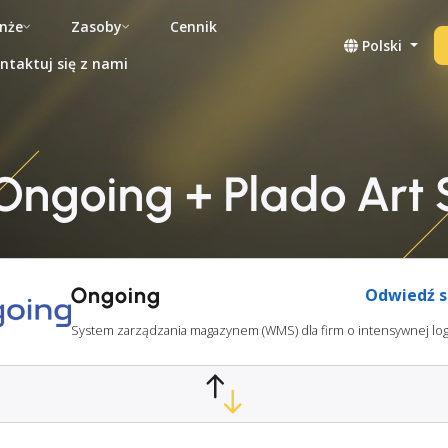
nże
Zasoby
Cennik
Polski
ntaktuj się z nami
Ongoing + Plado Art
Ongoing
Odwiedź s
System zarządzania magazynem (WMS) dla firm o intensywnej log