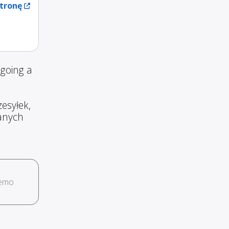
tronę
going a
esyłek,
wanych
demo