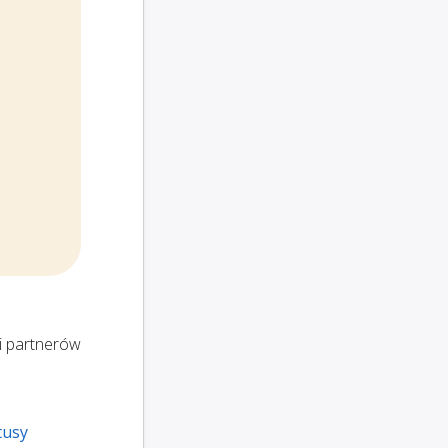
i partnerów
tusy