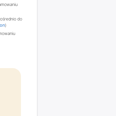
gramowaniu
pośrednio do
son
)
amowaniu