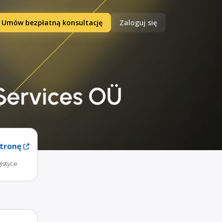
Umów bezpłatną konsultację
Zaloguj się
 Services OÜ
tronę
istyce