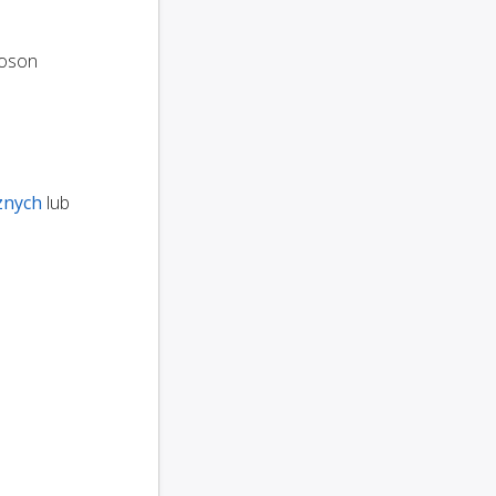
oson
znych
lub