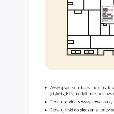
Wysyłaj spersonalizowane e-mailo
(etykiety, ETA, modyfikacje, anulow
Generuj
etykiety wysyłkowe
, otrz
Generuj
linki do śledzenia
i otrzym