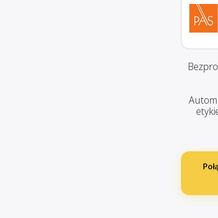
Bezpro
Automa
etyki
Poł