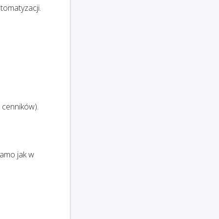
tomatyzacji.
 cenników).
samo jak w