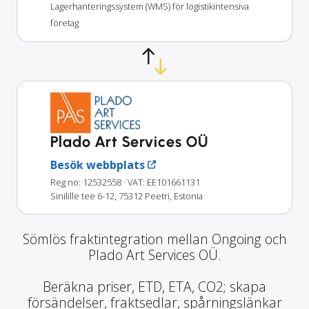
Lagerhanteringssystem (WMS) för logistikintensiva
företag
Plado Art Services OÜ
Besök webbplats
Reg no: 12532558
· VAT: EE101661131
Sinilille tee 6-12, 75312 Peetri, Estonia
Sömlös fraktintegration mellan Ongoing och
Plado Art Services OÜ.
Beräkna priser, ETD, ETA, CO2; skapa
försändelser, fraktsedlar, spårningslänkar