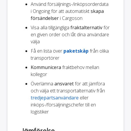
Använd försäljnings-/inköpsorderdata
i Ongoing för att automatiskt
skapa
försändelser
i Cargoson
Visa alla tillgängliga
fraktalternativ
för
en given order och låt dina användare
välja
Få en lista över
paketskåp
från olika
transportörer
Kommunicera
fraktbehov mellan
kollegor
Överlämna
ansvaret
för att jämföra
och välja ett transportalternativ från
tredjepartsanvändare
eller
inköps-/försäljningschefer till en
logistiker
Jämförelse