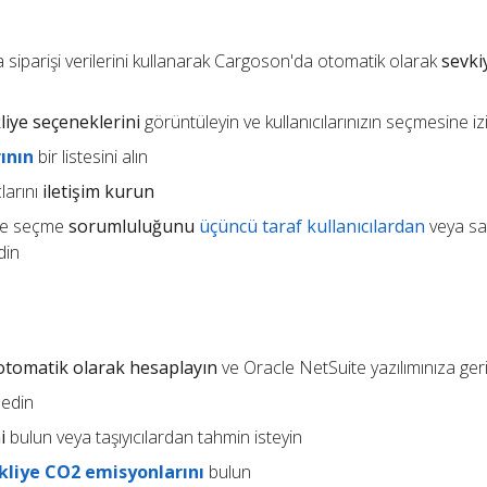
a siparişi verilerini kullanarak Cargoson'da otomatik olarak
sevki
liye seçeneklerini
görüntüleyin ve kullanıcılarınızın seçmesine iz
ının
bir listesini alın
larını
iletişim kurun
 ve seçme
sorumluluğunu
üçüncü taraf kullanıcılardan
veya sat
din
ı otomatik olarak hesaplayın
ve Oracle NetSuite yazılımınıza ger
 edin
i
bulun veya taşıyıcılardan tahmin isteyin
kliye CO2 emisyonlarını
bulun