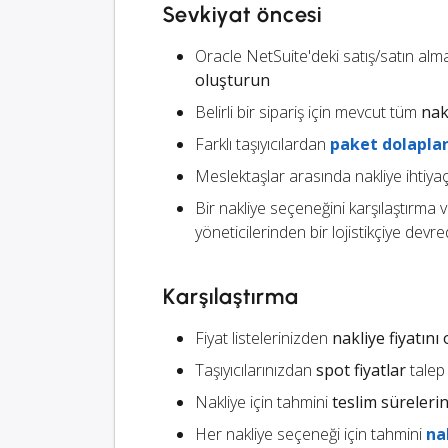
Sevkiyat öncesi
Oracle NetSuite'deki satış/satın alm
oluşturun
Belirli bir sipariş için mevcut tüm
nak
Farklı taşıyıcılardan
paket dolaplar
Meslektaşlar arasında nakliye ihtiyaç
Bir nakliye seçeneğini karşılaştırma
yöneticilerinden bir lojistikçiye devre
Karşılaştırma
Fiyat listelerinizden
nakliye fiyatın
Taşıyıcılarınızdan
spot fiyatlar
talep
Nakliye için tahmini
teslim sürelerin
Her nakliye seçeneği için tahmini
na