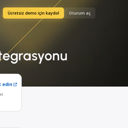
Ücretsiz demo için kaydol
Oturum aç
ntegrasyonu
t edin
et