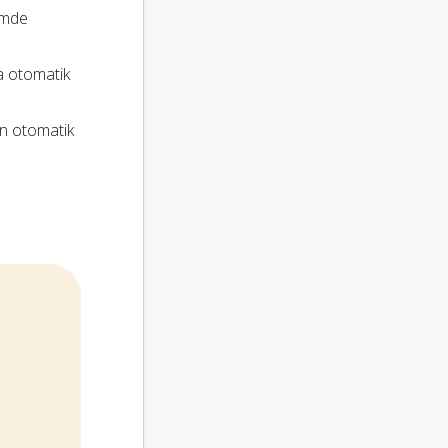
temde
a otomatik
ın otomatik