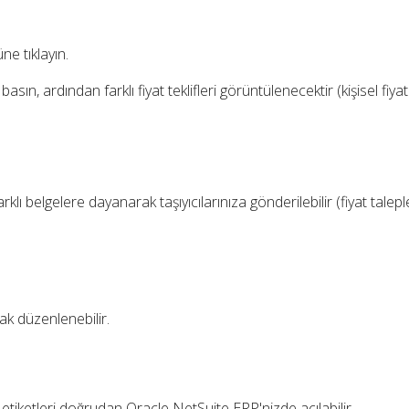
e tıklayın.
 basın, ardından farklı fiyat teklifleri görüntülenecektir (kişisel fiyat
rklı belgelere dayanarak taşıyıcılarınıza gönderilebilir (fiyat taleple
ak düzenlenebilir.
t etiketleri doğrudan Oracle NetSuite ERP'nizde açılabilir.