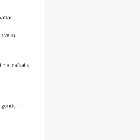
yatlar
in verin
ın alma/satış
i gönderin