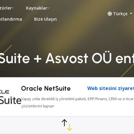
törler
Kaynaklar
Türkçe
atlandırma
Bize Ulaşın
Suite + Asvost OÜ e
Oracle NetSuite
Web sitesini ziyare
Yapay zeka destekli iş yönetimi paketi, ERP/Finans, CRM ve e-ticar
çözümlerini kapsar