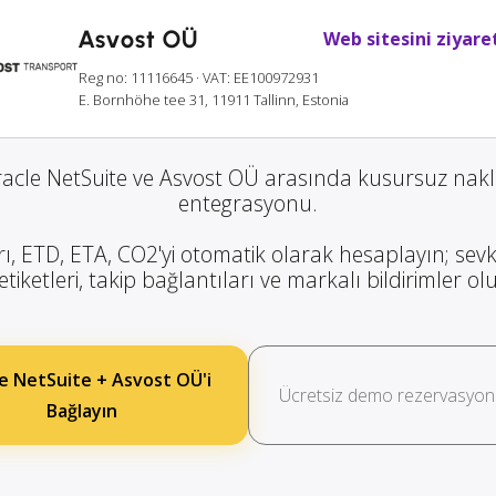
Asvost OÜ
Web sitesini ziyare
Reg no: 11116645
· VAT: EE100972931
E. Bornhöhe tee 31, 11911 Tallinn, Estonia
acle NetSuite ve Asvost OÜ arasında kusursuz nakl
entegrasyonu.
rı, ETD, ETA, CO2'yi otomatik olarak hesaplayın; sevk
etiketleri, takip bağlantıları ve markalı bildirimler o
e NetSuite + Asvost OÜ'i
Ücretsiz demo rezervasyon
Bağlayın