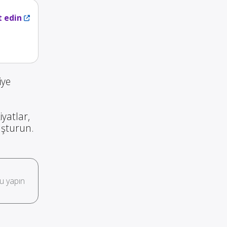
t edin
iye
iyatlar,
luşturun.
u yapın