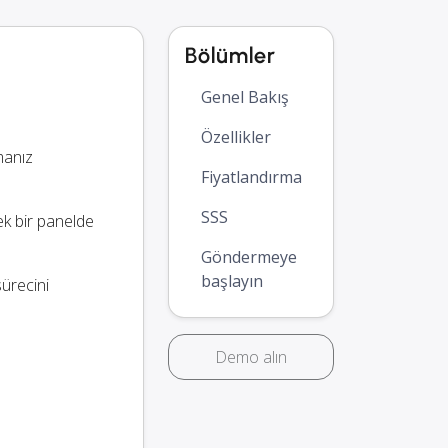
Bölümler
Genel Bakış
Özellikler
manız
Fiyatlandırma
SSS
tek bir panelde
Göndermeye
başlayın
sürecini
Demo alın