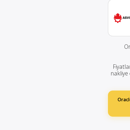
Or
Fiyatla
nakliye 
Oracl