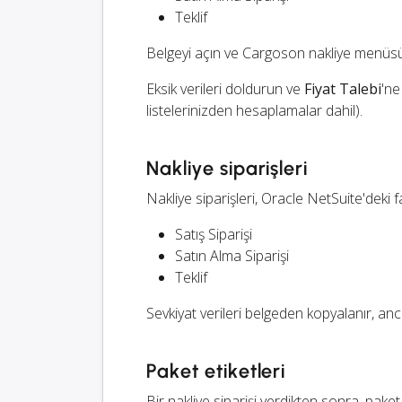
Teklif
Belgeyi açın ve Cargoson nakliye menüsün
Eksik verileri doldurun ve
Fiyat Talebi
'ne
listelerinizden hesaplamalar dahil).
Nakliye siparişleri
Nakliye siparişleri, Oracle NetSuite'deki fa
Satış Siparişi
Satın Alma Siparişi
Teklif
Sevkiyat verileri belgeden kopyalanır, anc
Paket etiketleri
Bir nakliye siparişi verdikten sonra, pake