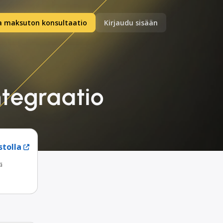
a maksuton konsultaatio
Kirjaudu sisään
ntegraatio
stolla
ä