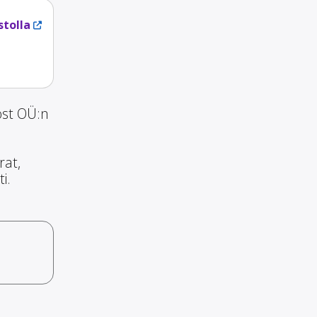
stolla
ost OÜ:n
rat,
i.
o