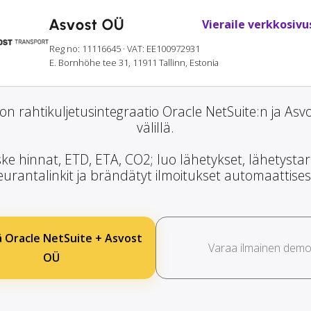
Asvost OÜ
Vieraile verkkosivu
Reg no: 11116645
· VAT: EE100972931
E. Bornhöhe tee 31, 11911 Tallinn, Estonia
n rahtikuljetusintegraatio Oracle NetSuite:n ja Asv
välillä.
ke hinnat, ETD, ETA, CO2; luo lähetykset, lähetystar
eurantalinkit ja brändätyt ilmoitukset automaattisest
ä Oracle NetSuite + Asvost
Varaa ilmainen dem
OÜ