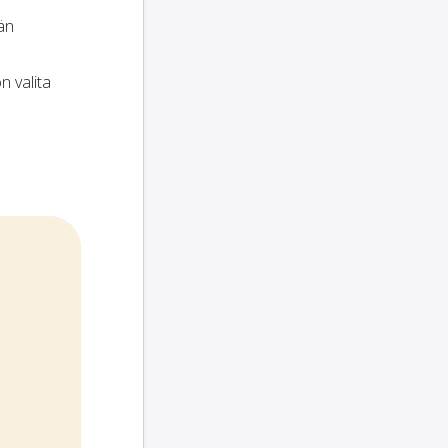
än
n valita