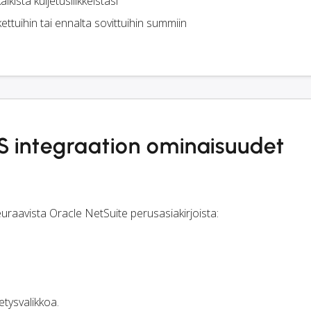
ikista kuljetusliikkeistäsi
ettuihin tai ennalta sovittuihin summiin
S integraation ominaisuudet
uraavista Oracle NetSuite perusasiakirjoista:
tysvalikkoa.