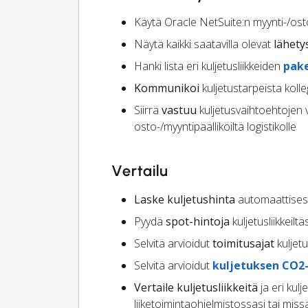
Käytä Oracle NetSuite:n myynti-/ost
Näytä kaikki saatavilla olevat
lähety
Hanki lista eri kuljetusliikkeiden
pak
Kommunikoi
kuljetustarpeista kolle
Siirrä
vastuu
kuljetusvaihtoehtojen v
osto-/myyntipäälliköiltä logistikolle
Vertailu
Laske kuljetushinta
automaattisest
Pyydä
spot-hintoja
kuljetusliikkeiltäs
Selvitä arvioidut
toimitusajat
kuljetu
Selvitä arvioidut
kuljetuksen CO2
Vertaile kuljetusliikkeitä
ja eri kul
liiketoimintaohjelmistossasi tai mi