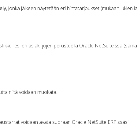
ely
, jonka jälkeen näytetään eri hintatarjoukset (mukaan lukien 
sliikkeillesi eri asiakirjojen perusteella Oracle NetSuite:ssä (sama
utta niitä voidaan muokata.
kaustarrat voidaan avata suoraan Oracle NetSuite ERP:ssäsi.