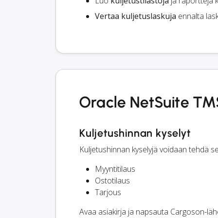
Luo
kuljetustilastoja
ja raportteja ka
Vertaa kuljetuslaskuja
ennalta lask
Oracle NetSuite TM
Kuljetushinnan kyselyt
Kuljetushinnan kyselyjä voidaan tehdä se
Myyntitilaus
Ostotilaus
Tarjous
Avaa asiakirja ja napsauta Cargoson-lähe