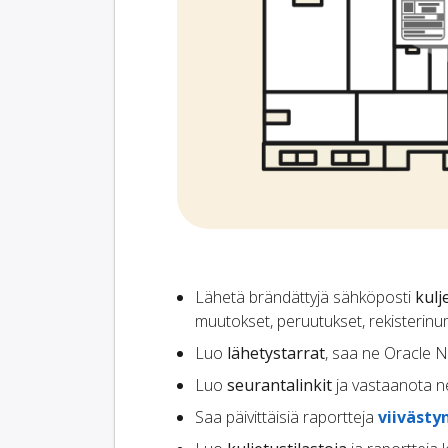
Lähetä brändättyjä sähköposti
kulj
muutokset, peruutukset, rekisterinume
Luo
lähetystarrat
, saa ne Oracle N
Luo
seurantalinkit
ja vastaanota ne
Saa päivittäisiä raportteja
viivästy