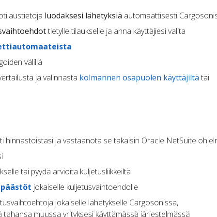
otilaustietoja
luodaksesi lähetyksiä
automaattisesti Cargosoni
svaihtoehdot
tietylle tilaukselle ja anna käyttäjiesi valita
ettiautomaateista
goiden välillä
ertailusta ja valinnasta
kolmannen osapuolen käyttäjiltä
tai
i hinnastoistasi ja vastaanota se takaisin Oracle NetSuite ohjel
i
kselle tai pyydä arvioita kuljetusliikkeiltä
-päästöt
jokaiselle kuljetusvaihtoehdolle
jetusvaihtoehtoja jokaiselle lähetykselle Cargosonissa,
ssä tahansa muussa yrityksesi käyttämässä järjestelmässä