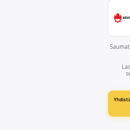
Saumato
Las
s
Yhdist