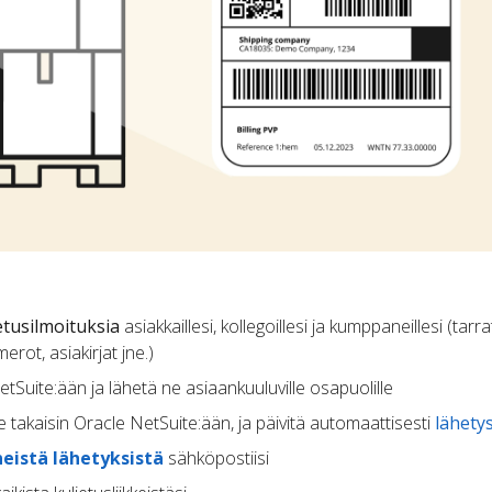
etusilmoituksia
asiakkaillesi, kollegoillesi ja kumppaneillesi (tarra
rot, asiakirjat jne.)
etSuite:ään ja lähetä ne asiaankuuluville osapuolille
 takaisin Oracle NetSuite:ään, ja päivitä automaattisesti
lähetys
neistä lähetyksistä
sähköpostiisi