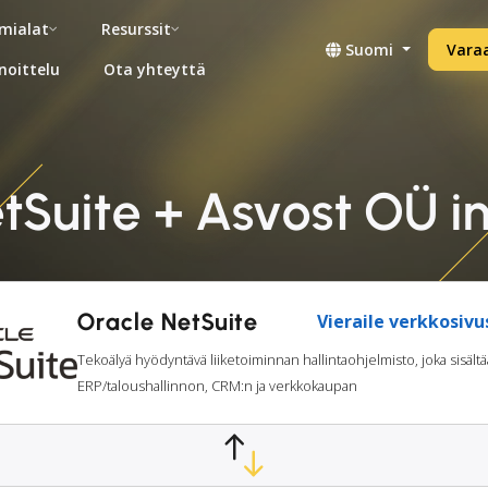
mialat
Resurssit
Suomi
Vara
noittelu
Ota yhteyttä
tSuite + Asvost OÜ i
Oracle NetSuite
Vieraile verkkosivu
Tekoälyä hyödyntävä liiketoiminnan hallintaohjelmisto, joka sisältä
ERP/taloushallinnon, CRM:n ja verkkokaupan