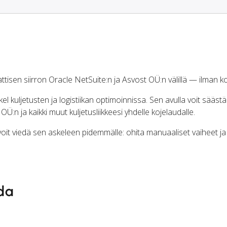
isen siirron Oracle NetSuite:n ja Asvost OÜ:n välillä — ilman 
kuljetusten ja logistiikan optimoinnissa. Sen avulla voit säästä
Ü:n ja kaikki muut kuljetusliikkeesi yhdelle kojelaudalle.
 voit viedä sen askeleen pidemmälle: ohita manuaaliset vaiheet j
ida