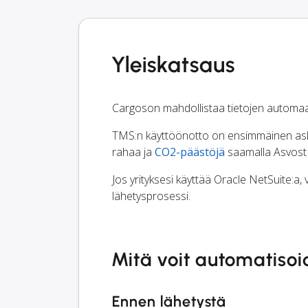
Yleiskatsaus
Cargoson mahdollistaa tietojen automaatt
TMS:n käyttöönotto on ensimmäinen askel 
rahaa ja
CO2-päästöjä
saamalla Asvost O
Jos yrityksesi käyttää Oracle NetSuite:a,
lähetysprosessi.
Mitä voit automatiso
Ennen lähetystä