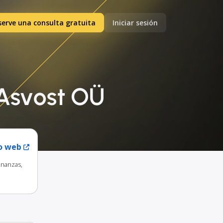
serve una consulta gratuita
Iniciar sesión
 Asvost OÜ
io web
inanzas,