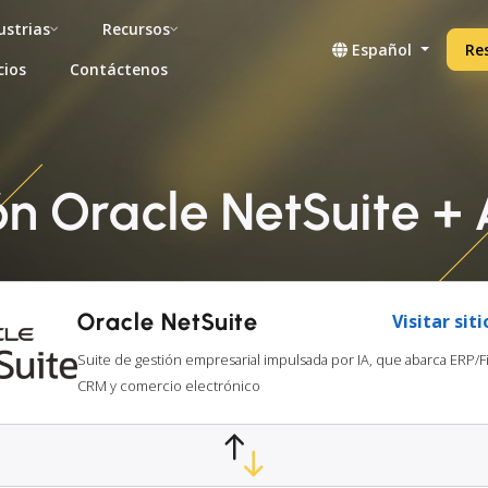
ustrias
Recursos
Español
Re
cios
Contáctenos
ón Oracle NetSuite +
Oracle NetSuite
Visitar sit
Suite de gestión empresarial impulsada por IA, que abarca ERP/F
CRM y comercio electrónico