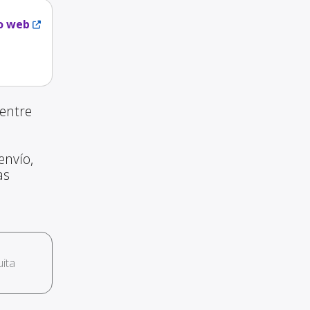
io web
entre
envío,
as
ita