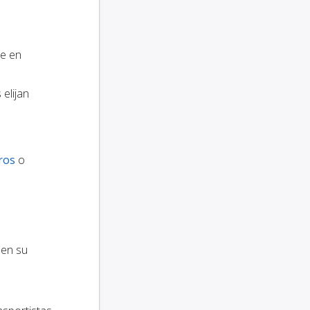
e en
elijan
ros
o
 en su