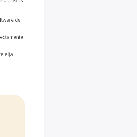
nsportistas
oftware de
irectamente
e elija