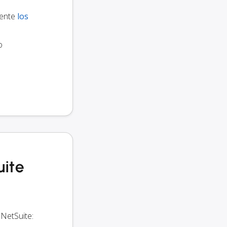
mente
los
o
uite
 NetSuite: