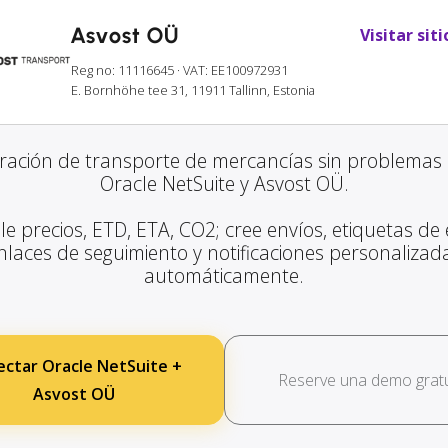
Asvost OÜ
Visitar sit
Reg no: 11116645
· VAT: EE100972931
E. Bornhöhe tee 31, 11911 Tallinn, Estonia
gración de transporte de mercancías sin problemas 
Oracle NetSuite y Asvost OÜ.
le precios, ETD, ETA, CO2; cree envíos, etiquetas de 
nlaces de seguimiento y notificaciones personalizad
automáticamente.
ctar Oracle NetSuite +
Reserve una demo gratu
Asvost OÜ