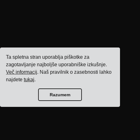
Ta spletna stran uporablja piškotke za
zagotavljanje najboljše uporabniške izkušnje.
Več informacij
. Naš pravilnik o zasebnosti lahko
najdete
tukaj
.
Razumem
Domov bloga