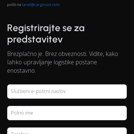
pošti na
tanel@cargoson.com
.
Registrirajte se za
predstavitev
Brezplačno je. Brez obveznosti. Vidite, kako
lahko upravljanje logistike postane
enostavno.
Službeni e-poštni naslov
Polno ime