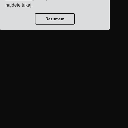
najdete
tukaj
.
Razumem
Domov bloga