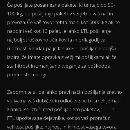
Če pošiljate posamezne pakete, ki tehtajo do 50-
100 kg, bo pošiljanje paketov verjetno vaš način
prevoza. Če vaš tovor tehta manj kot 5000 kg ali ne
napolni več kot 10 palet, je lahko LTL pošiljanje
najbolj stroškovno učinkovita in prilagodljiva
možnost. Vendar pa je lahko FTL pošiljanje boljša
izbira, če imate opravka z večjimi pošiljkami ali če
sta hitrost in zmanjšano tveganje za poškodbe
prednostni nalogi.
Zapomnite si, da lahko pravi način pošiljanja znatno
vpliva na vaš dobiček in odločitve ne bi smeli jemati
zlahka. Pri izbiri med pošiljanjem paketov, LTL in
FTL upoštevajte dejavnike, kot so vaš proračun,
velikost pošiljke, nujnost in krhkost vašega tovora.