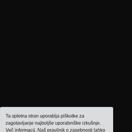
Ta spletna stran uporablja piškotke za
zagotavljanje najboljše uporabniške izkušnje.
Več informacij
. Naš pravilnik o zasebnosti lahko