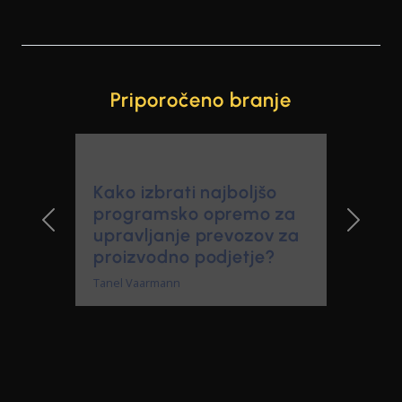
Priporočeno branje
Kako izbrati najboljšo
programsko opremo za
upravljanje prevozov za
Previous Slide
Next Sl
proizvodno podjetje?
Tanel Vaarmann