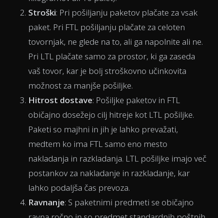
Stroški
: Pri pošiljanju paketov plačate za vsak
paket. Pri FTL pošiljanju plačate za celoten
tovornjak, ne glede na to, ali ga napolnite ali ne.
Pri LTL plačate samo za prostor, ki ga zaseda
vaš tovor, kar je bolj stroškovno učinkovita
možnost za manjše pošiljke.
Hitrost dostave
: Pošiljke paketov in FTL
običajno dosežejo cilj hitreje kot LTL pošiljke.
Paketi so majhni in jih je lahko prevažati,
medtem ko ima FTL samo eno mesto
nakladanja in razkladanja. LTL pošiljke imajo več
postankov za nakladanje in razkladanje, kar
lahko podaljša čas prevoza.
Ravnanje
: S paketnimi predmeti se običajno
ravna ročno in so predmet standardnih poštnih