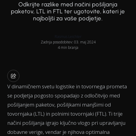
Odkrijte razlike med načini pošiljanja
paketov, LTL in FTL ter ugotovite, kateri je
najboljši za vaše podjetje.
Rasmus Leichter
Zadnja posodobitev: 03. maj 2024
4 min branja
V dinamičnem svetu logistike in tovornega prometa
se podjetja pogosto spopadajo z odločitvijo med
pošiljanjem paketov, pošiljkami manjšimi od
tovornjaka (LTL) in polnimi tovornjaki (FTL). Ti trije
načini pošiljanja igrajo ključno vlogo pri upravljanju
dobavne verige, vendar je njihova optimalna