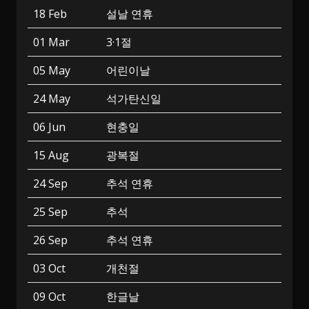
18 Feb
설날 연휴
01 Mar
3·1절
05 May
어린이날
24 May
석가탄신일
06 Jun
현충일
15 Aug
광복절
24 Sep
추석 연휴
25 Sep
추석
26 Sep
추석 연휴
03 Oct
개천절
09 Oct
한글날