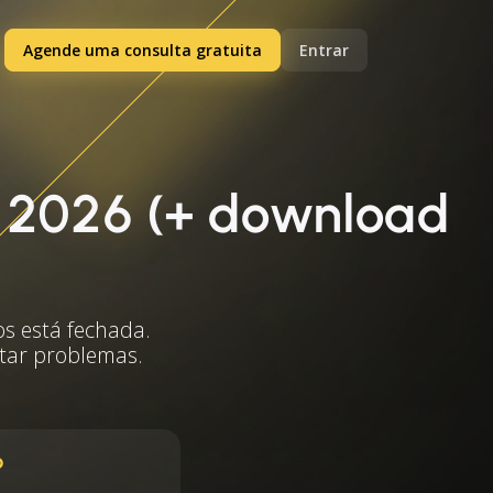
Agende uma consulta gratuita
Entrar
m 2026 (+ download
os está fechada.
itar problemas.
6