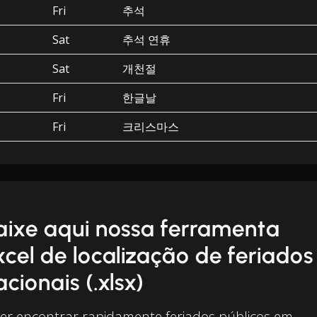
Fri
추석
Sat
추석 연휴
Sat
개천절
Fri
한글날
Fri
크리스마스
aixe aqui nossa ferramenta
xcel de localização de feriados
acionais (.xlsx)
er encontrar rapidamente feriados públicos em