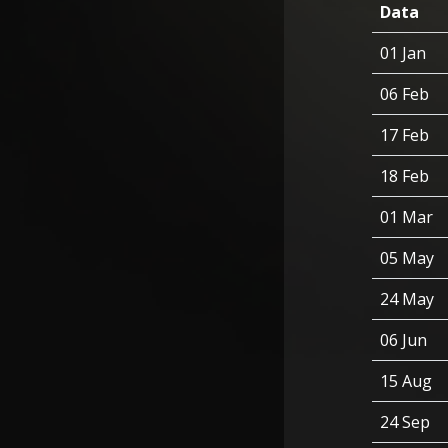
Data
01 Jan
06 Feb
17 Feb
18 Feb
01 Mar
05 May
24 May
06 Jun
15 Aug
24 Sep