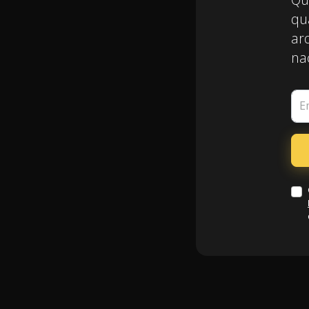
qu
arq
nac
E