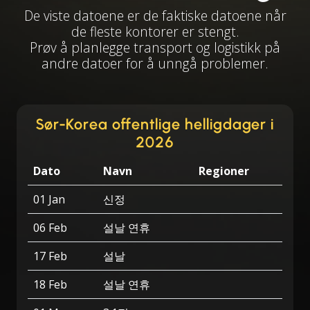
De viste datoene er de faktiske datoene når
de fleste kontorer er stengt.
Prøv å planlegge transport og logistikk på
andre datoer for å unngå problemer.
Sør-Korea offentlige helligdager i
2026
Dato
Navn
Regioner
01 Jan
신정
06 Feb
설날 연휴
17 Feb
설날
18 Feb
설날 연휴