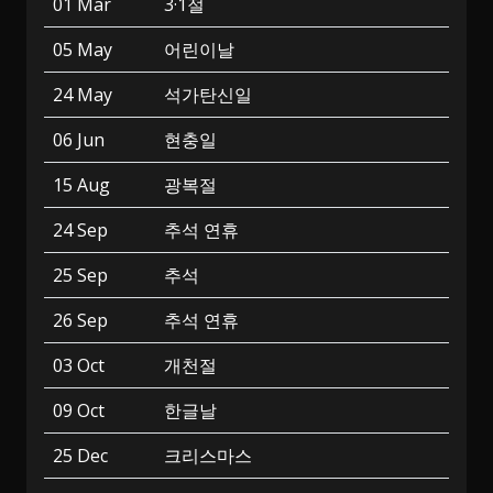
01 Mar
3·1절
05 May
어린이날
24 May
석가탄신일
06 Jun
현충일
15 Aug
광복절
24 Sep
추석 연휴
25 Sep
추석
26 Sep
추석 연휴
03 Oct
개천절
09 Oct
한글날
25 Dec
크리스마스