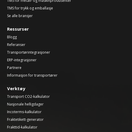
TMS for metall- og maskinprodusenter
TMS for trykk og emballasje
Se alle bransjer
Ressurser
Blogg
Referanser
Transportørintegrasjoner
ERP-integrasjoner
Partnere
Informasjon for transportører
Verktøy
Transport CO2-kalkulator
Nasjonale helligdager
Incoterms-kalkulator
Fraktetikett-generator
Frakttid-kalkulator