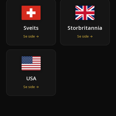
Sveits
Storbritannia
Se side →
Se side →
USA
Se side →