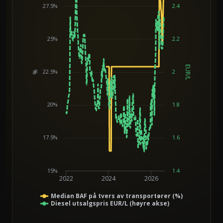
27.5%
2.4
25%
2.2
EUR/L
22.5%
2
%
Chart
20%
1.8
17.5%
1.6
15%
1.4
2022
2024
2026
Median BAF på tvers av transportører (%)
Diesel utsalgspris EUR/L (høyre akse)