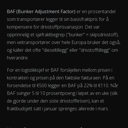
BAF (Bunker Adjustment Factor)
er en prosentandel
som transportører legger til sin basisfraktpris for å
kompensere for drivstoffprisvariasjon. Det var
opprinnelig et sjøfraktbegrep ("bunker" = skipsdrivstoff),
men veitransportører over hele Europa bruker det også,
og kaller det ofte "dieseltillegg" eller "drivstofftillegg" om
hverandre.
For en logistikksjef er BAF forskjellen mellom prisen i
kontrakten og prisen på den faktiske fakturaen. På en
forsendelse til €500 legger en BAF på 22% til €110. Når
View as data table, Chart
BAF svinger 5 til 10 prosentpoeng i løpet av en uke (slik
de gjorde under den siste drivstoffkrisen), kan et
fraktbudsjett satt i januar sprenges allerede i mars.