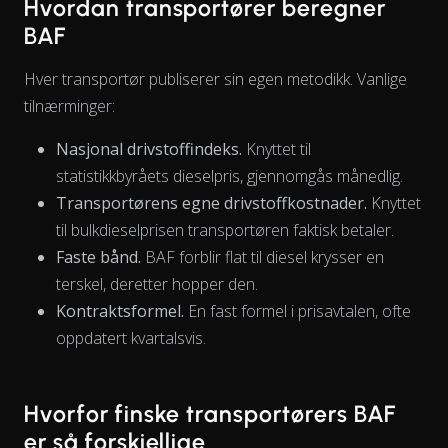
Hvordan transportører beregner
BAF
Hver transportør publiserer sin egen metodikk. Vanlige
tilnærminger:
Nasjonal drivstoffindeks.
Knyttet til
statistikkbyråets dieselpris, gjennomgås månedlig.
Transportørens egne drivstoffkostnader.
Knyttet
til bulkdieselprisen transportøren faktisk betaler.
Faste bånd.
BAF forblir flat til diesel krysser en
terskel, deretter hopper den.
Kontraktsformel.
En fast formel i prisavtalen, ofte
oppdatert kvartalsvis.
The chart has 1 X axis displaying Time. Data ranges from 202
Hvorfor finske transportørers BAF
er så forskjellige