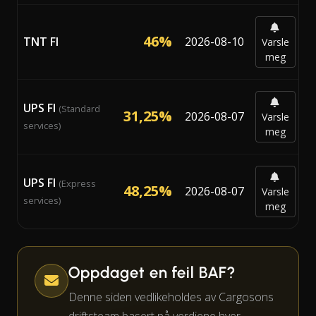
46%
TNT FI
2026-08-10
Varsle
meg
UPS FI
(Standard
31,25%
2026-08-07
Varsle
services)
meg
UPS FI
(Express
48,25%
2026-08-07
Varsle
services)
meg
Oppdaget en feil BAF?
Denne siden vedlikeholdes av Cargosons
driftsteam basert på verdiene hver