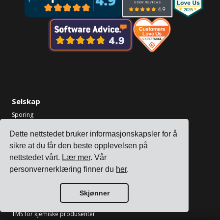
Selskap
Sporing
Priser
Dette nettstedet bruker informasjonskapsler for å
Kundehistorier
sikre at du får den beste opplevelsen på
Kontakt oss
nettstedet vårt.
Lær mer
. Vår
Bli en partner
personvernerklæring finner du
her
.
Bransjer
Skjønner
TMS for elektronikkprodusenter
TMS for kjemiske produsenter