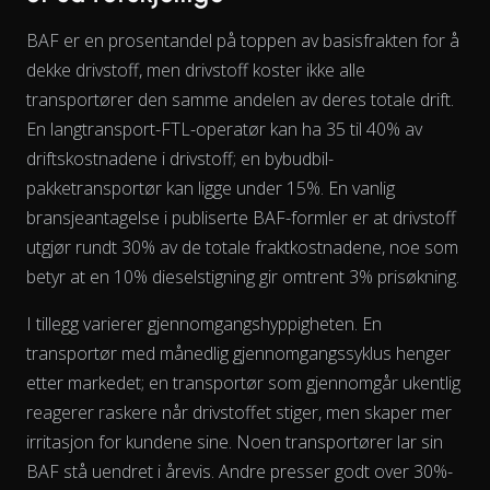
BAF er en prosentandel på toppen av basisfrakten for å
dekke drivstoff, men drivstoff koster ikke alle
transportører den samme
andelen
av deres totale drift.
En langtransport-FTL-operatør kan ha 35 til 40% av
driftskostnadene i drivstoff; en bybudbil-
pakketransportør kan ligge under 15%. En vanlig
bransjeantagelse i publiserte BAF-formler er at drivstoff
utgjør rundt 30% av de totale fraktkostnadene, noe som
betyr at en 10% dieselstigning gir omtrent 3% prisøkning.
I tillegg varierer gjennomgangshyppigheten. En
transportør med månedlig gjennomgangssyklus henger
etter markedet; en transportør som gjennomgår ukentlig
reagerer raskere når drivstoffet stiger, men skaper mer
irritasjon for kundene sine. Noen transportører lar sin
The chart has 2 Y axes displaying % and EUR/L.
BAF stå uendret i årevis. Andre presser godt over 30%-