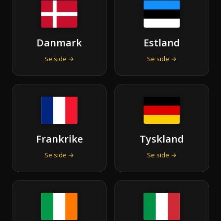
Danmark
Estland
Se side →
Se side →
Frankrike
Tyskland
Se side →
Se side →