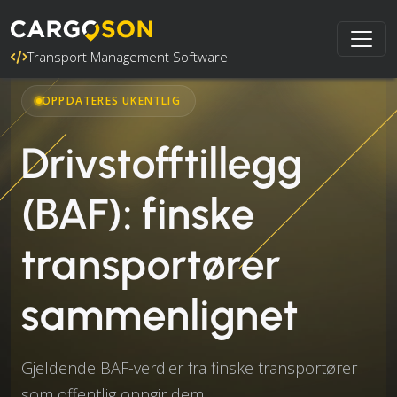
Transport Management Software
OPPDATERES UKENTLIG
Drivstofftillegg
(BAF): finske
transportører
sammenlignet
Gjeldende BAF-verdier fra finske transportører
som offentlig oppgir dem