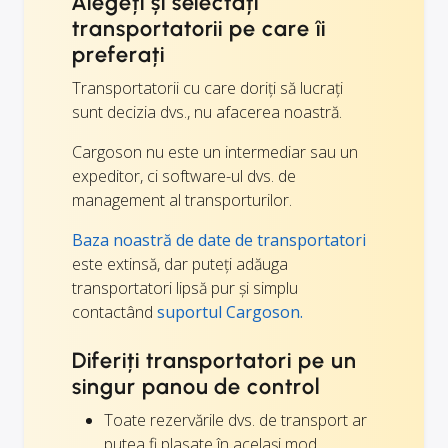
Alegeți și selectați
transportatorii pe care îi
preferați
Transportatorii cu care doriți să lucrați
sunt decizia dvs., nu afacerea noastră.
Cargoson nu este un intermediar sau un
expeditor, ci software-ul dvs. de
management al transporturilor.
Baza noastră de date de transportatori
este extinsă, dar puteți adăuga
transportatori lipsă pur și simplu
contactând
suportul Cargoson.
Diferiți transportatori pe un
singur panou de control
Toate rezervările dvs. de transport ar
putea fi plasate în același mod.