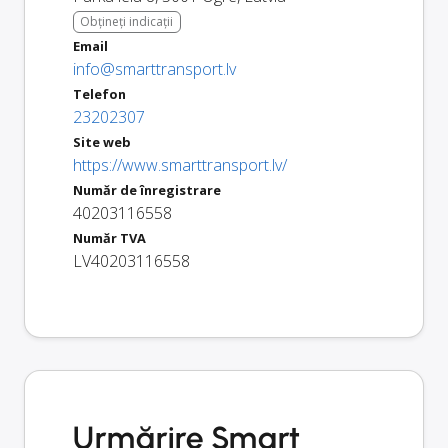
Obțineți indicații
Email
info@smarttransport.lv
Telefon
23202307
Site web
https://www.smarttransport.lv/
Număr de înregistrare
40203116558
Număr TVA
LV40203116558
Urmărire Smart