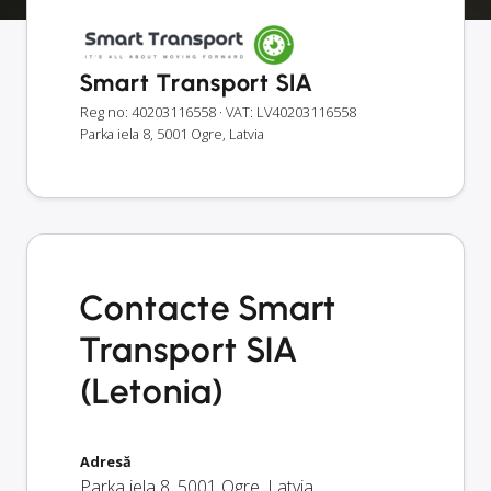
Smart Transport SIA
Reg no: 40203116558
· VAT: LV40203116558
Parka iela 8, 5001 Ogre, Latvia
Contacte Smart
Transport SIA
(Letonia)
Adresă
Parka iela 8
,
5001
Ogre
,
Latvia