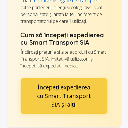
Toate
notificările legate de transport
către partenerii, clienții și colegii dvs. sunt
personalizate și arată la fel, indiferent de
transportatorul pe care îl utilizați.
Cum să începeți expedierea
cu Smart Transport SIA
Încărcați prețurile și alte acorduri cu Smart
Transport SIA, invitați-vă utilizatorii și
începeți să expediați imediat.
Începeți expedierea
cu Smart Transport
SIA și alții