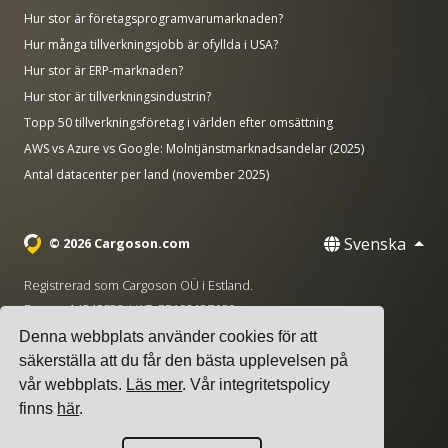
Hur stor är företagsprogramvarumarknaden?
Hur många tillverkningsjobb är ofyllda i USA?
Hur stor är ERP-marknaden?
Hur stor är tillverkningsindustrin?
Topp 50 tillverkningsföretag i världen efter omsättning
AWS vs Azure vs Google: Molntjänstmarknadsandelar (2025)
Antal datacenter per land (november 2025)
Svenska
© 2026 Cargoson.com
Registrerad som Cargoson OÜ i Estland.
Reg nr: 14545832. VAT: EE102137680.
Denna webbplats använder cookies för att
Huvudkontor: Pärnu mnt. 141, 11314 Tallinn, Estland
säkerställa att du får den bästa upplevelsen på
·
+372 5555 0028
hello@cargoson.com
vår webbplats.
Läs mer
. Vår integritetspolicy
finns
här
.
Användarvillkor
|
Integritetspolicy
|
Cookiepolicy