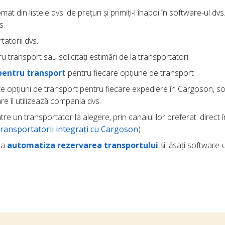
at din listele dvs. de prețuri și primiți-l înapoi în software-ul dv
s
tatorii dvs.
u transport sau solicitați estimări de la transportatori
pentru transport
pentru fiecare opțiune de transport
ite opțiuni de transport pentru fiecare expediere în Cargoson, so
re îl utilizează compania dvs.
tre un transportator la alegere, prin canalul lor preferat: direct î
transportatorii integrați cu Cargoson
)
u a
automatiza rezervarea transportului
și lăsați software-