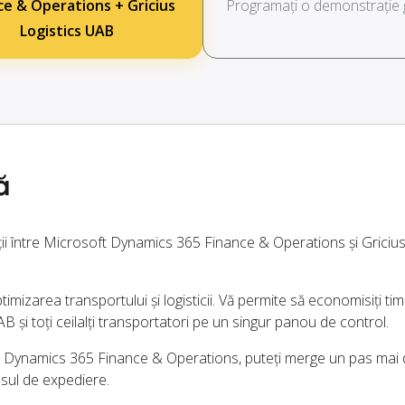
ce & Operations + Gricius
Programați o demonstrație g
Logistics UAB
ă
ții între Microsoft Dynamics 365 Finance & Operations și Gricius
imizarea transportului și logisticii. Vă permite să economisiți timp
 și toți ceilalți transportatori pe un singur panou de control.
 Dynamics 365 Finance & Operations, puteți merge un pas mai de
esul de expediere.