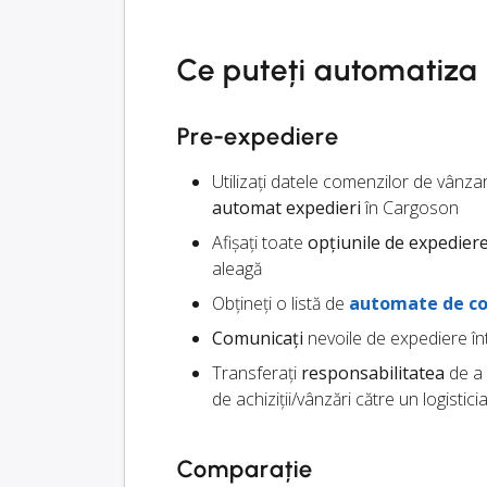
Ce puteți automatiza
Pre-expediere
Utilizați datele comenzilor de vânz
automat expedieri
în Cargoson
Afișați toate
opțiunile de expedier
aleagă
Obțineți o listă de
automate de co
Comunicați
nevoile de expediere înt
Transferați
responsabilitatea
de a 
de achiziții/vânzări către un logistici
Comparație