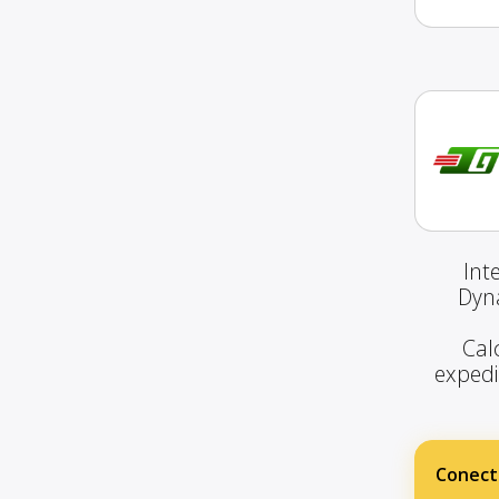
Int
Dyna
Calc
expedie
Conect