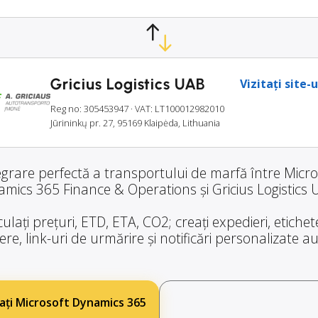
Gricius Logistics UAB
Vizitați site-
Reg no: 305453947
· VAT: LT100012982010
Jūrininkų pr. 27, 95169 Klaipėda, Lithuania
egrare perfectă a transportului de marfă între Micro
mics 365 Finance & Operations și Gricius Logistics 
ulați prețuri, ETD, ETA, CO2; creați expedieri, etiche
re, link-uri de urmărire și notificări personalizate 
ați Microsoft Dynamics 365