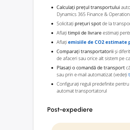
Calculați prețul transportului
autom
Dynamics 365 Finance & Operation
Solicitați
prețuri spot
de la transpor
Aflați
timpii de livrare
estimați pentr
Aflați
emisiile de CO2 estimate 
Comparați transportatorii
și difer
de afaceri sau orice alt sistem pe ca
Plasați o comandă de transport
că
sau prin e-mail automatizat (vedeți
Configurați reguli predefinite pentr
automat transportatorul
Post-expediere