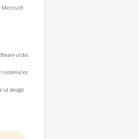
s. Microsoft
ftware-ul dvs.
n sistemul lor
ul să aleagă