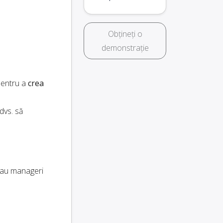
Obțineți o
demonstrație
pentru a
crea
dvs. să
au manageri