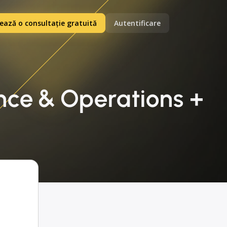
ază o consultație gratuită
Autentificare
nce & Operations +