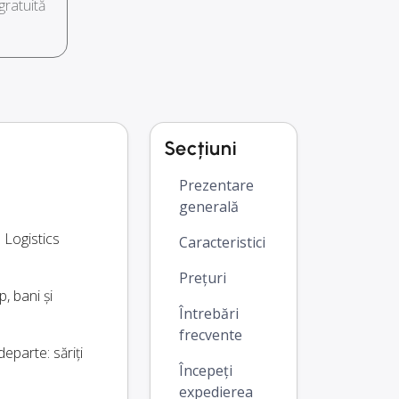
ratuită
Secțiuni
Prezentare
generală
 Logistics
Caracteristici
Prețuri
, bani și
Întrebări
frecvente
parte: săriți
Începeți
expedierea