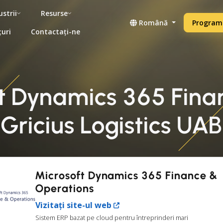
ustrii
Resurse
Română
Programe
țuri
Contactați-ne
ft Dynamics 365 Fina
Gricius Logistics UAB
Microsoft Dynamics 365 Finance &
Operations
Vizitați site-ul web
Sistem ERP bazat pe cloud pentru întreprinderi mari