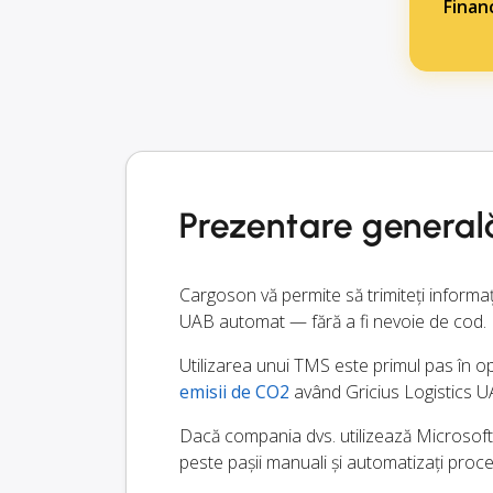
Finan
Prezentare general
Cargoson vă permite să trimiteți informa
UAB automat — fără a fi nevoie de cod.
Utilizarea unui TMS este primul pas în opt
emisii de CO2
având Gricius Logistics UAB
Dacă compania dvs. utilizează Microsoft
peste pașii manuali și automatizați proc