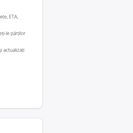
hete, ETA,
i-le părților
 actualizați