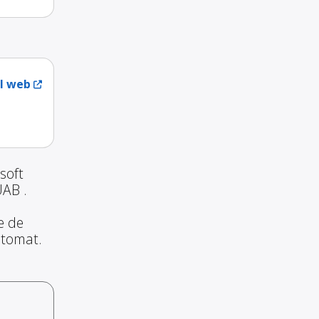
ul web
soft
UAB .
te de
automat.