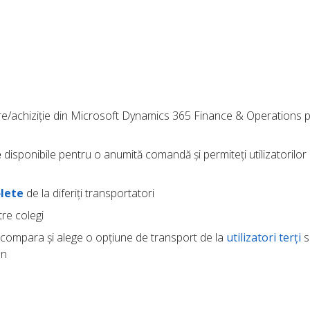
are/achiziție din Microsoft Dynamics 365 Finance & Operations 
e
disponibile pentru o anumită comandă și permiteți utilizatorilor 
lete
de la diferiți transportatori
re colegi
compara și alege o opțiune de transport de la
utilizatori terți
s
an