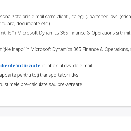
onalizate prin e-mail către clienții, colegii și partenerii dvs. (etic
riculare, documente etc.)
imiți-le în Microsoft Dynamics 365 Finance & Operations și trimiteț
imiți-le înapoi în Microsoft Dynamics 365 Finance & Operations, și
dierile întârziate
în inbox-ul dvs. de e-mail
rapoarte pentru toți transportatorii dvs.
u sumele pre-calculate sau pre-agreate