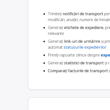
Trimiteți
notificări de transport
pers
modificări, anulări, numere de înmat
Generați
etichete de expediere
, pr
relevante
Generați
link-uri de urmărire
și pr
automat
statusurile expedierilor
Primiți rapoarte zilnice despre
expe
Generați
statistici de transport
și 
Comparați facturile de transport
c