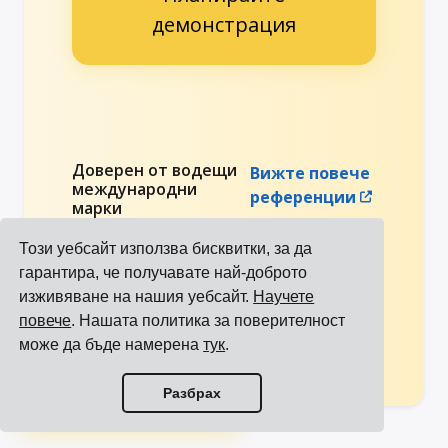
демонстрация
Доверен от водещи
Вижте повече
международни
референции
марки
Този уебсайт използва бисквитки, за да
гарантира, че получавате най-доброто
изживяване на нашия уебсайт.
Научете
повече
. Нашата политика за поверителност
може да бъде намерена
тук
.
Преглед на всички интеграции
Разбрах
Преглед на всички превозвачи