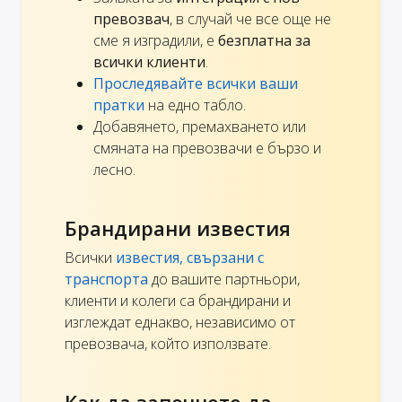
превозвач
, в случай че все още не
сме я изградили, е
безплатна за
всички клиенти
.
Проследявайте всички ваши
пратки
на едно табло.
Добавянето, премахването или
смяната на превозвачи е бързо и
лесно.
Брандирани известия
Всички
известия, свързани с
транспорта
до вашите партньори,
клиенти и колеги са брандирани и
изглеждат еднакво, независимо от
превозвача, който използвате.
Как да започнете да