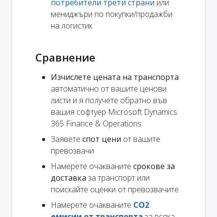
потребители трети страни
или
мениджъри по покупки/продажби
на логистик
Сравнение
Изчислете цената на транспорта
автоматично от вашите ценови
листи и я получете обратно във
вашия софтуер Microsoft Dynamics
365 Finance & Operations
Заявете
спот цени
от вашите
превозвачи
Намерете очакваните
срокове за
доставка
за транспорт или
поискайте оценки от превозвачите
Намерете очакваните
CO2
емисии от транспорта
за всяка