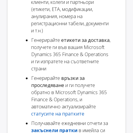
клиенти, колеги и партньори
(етикети, ETA, модификации,
анулирания, номера на
регистрационни табели, документи
и т.н.)
Генерирайте
етикети за доставка
,
получете ги във вашия Microsoft
Dynamics 365 Finance & Operations
и ги изпратете на съответните
страни
Генерирайте
връзки за
проследяване
и ги получете
обратно в Microsoft Dynamics 365
Finance & Operations, и
автоматично актуализирайте
статусите на пратките
Получавайте ежедневни отчети за
закъснели пратки
в имейла си