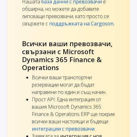
Нашата
база данни с превозвачи
е
обширна, но можете да добавите
липсващи превозвачи, като просто се
свържете с
поддръжката на Cargoson.
Всички ваши превозвачи,
свързани с Microsoft
Dynamics 365 Finance &
Operations
Всички ваши транспортни
резервации могат да бъдат
направени по един и същ начин.
Прост API: Една интеграция от
вашия Microsoft Dynamics 365
Finance & Operations ERP ще покрие
всички ваши настоящи и бъдещи
интеграции с превозвачи
.
Заявката за
интеграция с нов