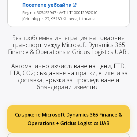
Посетете уебсайта
Reg no: 305453947
· VAT: LT100012982010
Jūrininkų pr. 27, 95169 Klaipėda, Lithuania
Безпроблемна интеграция на товарния
транспорт между Microsoft Dynamics 365
Finance & Operations и Gricius Logistics UAB .
Автоматично изчисляване на цени, ETD,
ETA, CO2; създаване на пратки, етикети за
доставка, връзки за проследяване и
брандирани известия.
Свържете Microsoft Dynamics 365 Finance &
Operations + Gricius Logistics UAB