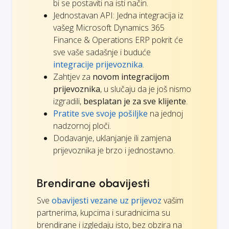
bi se postaviti na isti način.
Jednostavan API: Jedna integracija iz
vašeg Microsoft Dynamics 365
Finance & Operations ERP pokrit će
sve vaše sadašnje i buduće
integracije prijevoznika
.
Zahtjev za
novom integracijom
prijevoznika
, u slučaju da je još nismo
izgradili,
besplatan je za sve klijente
.
Pratite sve svoje pošiljke
na jednoj
nadzornoj ploči.
Dodavanje, uklanjanje ili zamjena
prijevoznika je brzo i jednostavno.
Brendirane obavijesti
Sve
obavijesti vezane uz prijevoz
vašim
partnerima, kupcima i suradnicima su
brendirane i izgledaju isto, bez obzira na