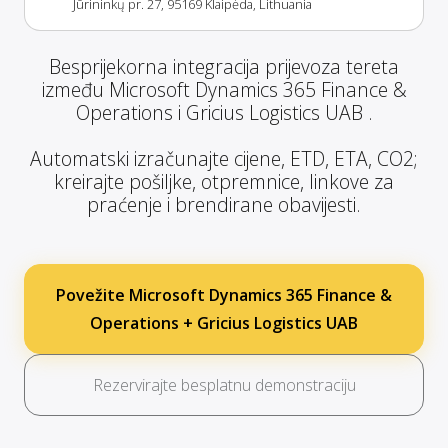
Jūrininkų pr. 27, 95169 Klaipėda, Lithuania
Besprijekorna integracija prijevoza tereta
između Microsoft Dynamics 365 Finance &
Operations i Gricius Logistics UAB .
Automatski izračunajte cijene, ETD, ETA, CO2;
kreirajte pošiljke, otpremnice, linkove za
praćenje i brendirane obavijesti.
Povežite Microsoft Dynamics 365 Finance &
Operations + Gricius Logistics UAB
Rezervirajte besplatnu demonstraciju