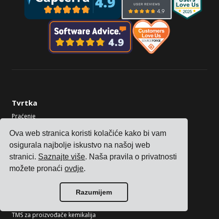
Tvrtka
Praćenje
Cijene
Ova web stranica koristi kolačiće kako bi vam
Priče kupaca
osigurala najbolje iskustvo na našoj web
Kontaktirajte nas
stranici.
Saznajte više
. Naša pravila o privatnosti
Postanite partner
možete pronaći
ovdje
.
Industrije
Razumijem
TMS za proizvođače elektronike
TMS za proizvođače kemikalija