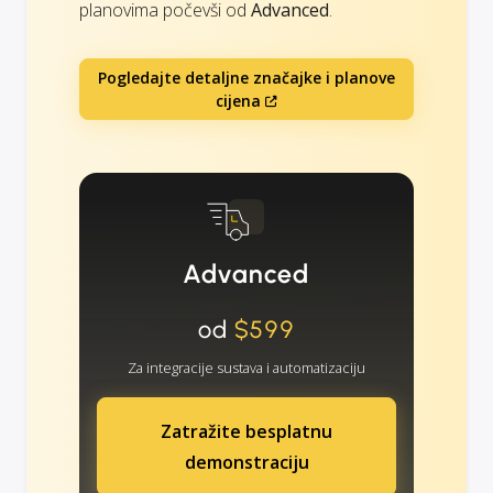
planovima počevši od
Advanced
.
Pogledajte detaljne značajke i planove
cijena
Advanced
od
$599
Za integracije sustava i automatizaciju
Zatražite besplatnu
demonstraciju