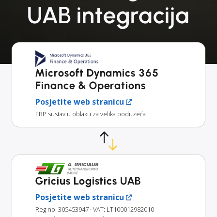
UAB integracija
Microsoft Dynamics 365
Finance & Operations
Posjetite web stranicu
ERP sustav u oblaku za velika poduzeća
Gricius Logistics UAB
Posjetite web stranicu
Reg no: 305453947
· VAT: LT100012982010