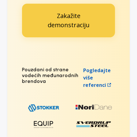
Zakažite
demonstraciju
Pouzdani od strane
Pogledajte
vodećih međunarodnih
više
brendova
referenci