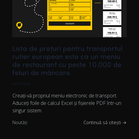
Lista de prețuri pentru transportul
rutier european este ca un meniu
de restaurant cu peste 10.000 de
feluri de mâncare.
Aivo Kurik
Creați-vă propriul meniu electronic de transport.
Aduceți foile de calcul Excel și fișierele PDF într-un
singur sistem.
Noutăți
Continuă să citești →