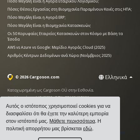
Πόσο Μεγάλη είναι η Αγορά Εταιρικού Λογισμικού;
Πόσες Θέσεις Εργασίας στη Βιομηχανία Παραμένουν Κενές στις ΗΠΑ;
Πόσο Μεγάλη Είναι η Αγορά ERP;
Πόσο Μεγάλη Είναι η Βιομηχανία Κατασκευών;
Οι 50 Κορυφαίες Εταιρείες Κατασκευών στον Κόσμο με Βάση τα
Έσοδα
AWS vs Azure vs Google: Μερίδιο Αγοράς Cloud (2025)
Αριθμός Κέντρων Δεδομένων ανά Χώρα (Νοέμβριος 2025)
Ελληνικά
© 2026 Cargoson.com
Καταχωρημένη ως Cargoson OÜ στην Εσθονία.
Αρ. Μητρώου: 14545832. ΦΠΑ: EE102137680.
Αυτός ο ιστότοπος χρησιμοποιεί cookies για να
Έδρα: Pärnu mnt. 141, 11314 Ταλίν, Εσθονία
διασφαλίσει ότι θα έχετε την καλύτερη εμπειρία
·
+372 5555 0028
hello@cargoson.com
στον ιστότοπό μας.
Μάθετε περισσότερα
. Η
πολιτική απορρήτου μας βρίσκεται
εδώ
.
Όροι Χρήσης
|
Πολιτική Απορρήτου
|
Πολιτική Cookies