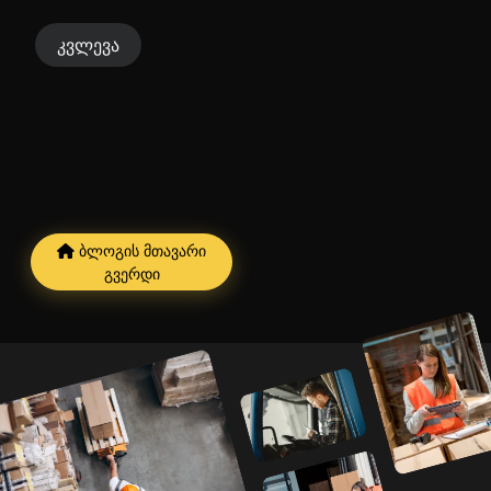
კვლევა
ბლოგის მთავარი
გვერდი