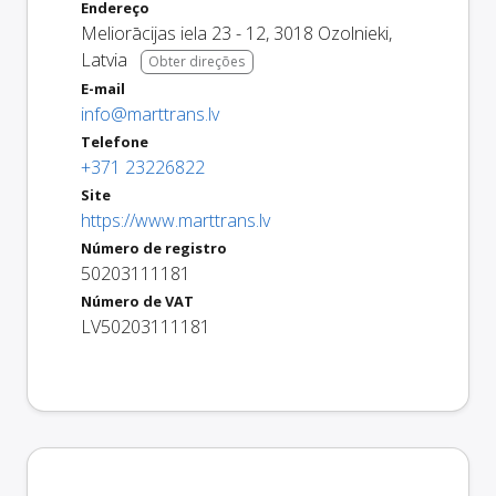
Endereço
Meliorācijas iela 23 - 12
,
3018
Ozolnieki
,
Latvia
Obter direções
E-mail
info@marttrans.lv
Telefone
+371 23226822
Site
https://www.marttrans.lv
Número de registro
50203111181
Número de VAT
LV50203111181