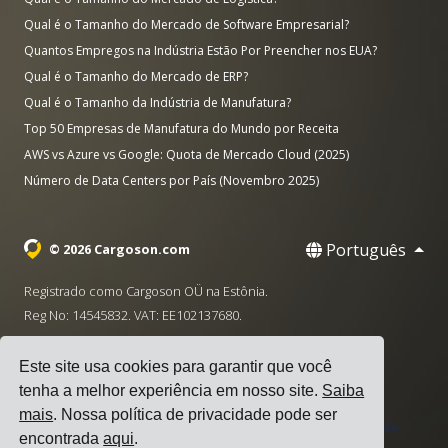
Qual é o Tamanho do Mercado de Software Empresarial?
Quantos Empregos na Indústria Estão Por Preencher nos EUA?
Qual é o Tamanho do Mercado de ERP?
Qual é o Tamanho da Indústria de Manufatura?
Top 50 Empresas de Manufatura do Mundo por Receita
AWS vs Azure vs Google: Quota de Mercado Cloud (2025)
Número de Data Centers por País (Novembro 2025)
Português
© 2026 Cargoson.com
Registrado como Cargoson OÜ na Estônia.
Reg No: 14545832. VAT: EE102137680.
Sede: Pärnu mnt. 141, 11314 Tallinn, Estônia
Este site usa cookies para garantir que você
·
+372 5555 0028
hello@cargoson.com
tenha a melhor experiência em nosso site.
Saiba
mais
. Nossa política de privacidade pode ser
Termos de Serviço
|
Política de Privacidade
|
Política de
encontrada
aqui
.