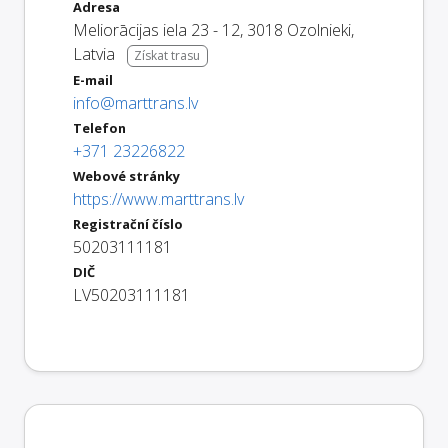
Adresa
Meliorācijas iela 23 - 12
,
3018
Ozolnieki
,
Latvia
Získat trasu
E-mail
info@marttrans.lv
Telefon
+371 23226822
Webové stránky
https://www.marttrans.lv
Registrační číslo
50203111181
DIČ
LV50203111181