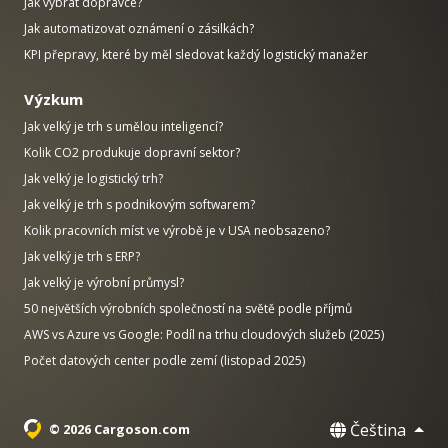
Jak vybrat dopravce?
Jak automatizovat oznámení o zásilkách?
KPI přepravy, které by měl sledovat každý logistický manažer
Výzkum
Jak velký je trh s umělou inteligencí?
Kolik CO2 produkuje dopravní sektor?
Jak velký je logistický trh?
Jak velký je trh s podnikovým softwarem?
Kolik pracovních míst ve výrobě je v USA neobsazeno?
Jak velký je trh s ERP?
Jak velký je výrobní průmysl?
50 největších výrobních společností na světě podle příjmů
AWS vs Azure vs Google: Podíl na trhu cloudových služeb (2025)
Počet datových center podle zemí (listopad 2025)
Čeština
© 2026 Cargoson.com