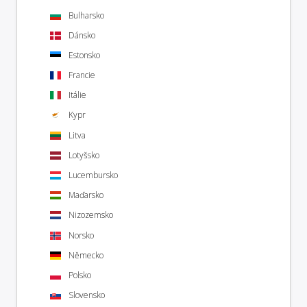
Bulharsko
Dánsko
Estonsko
Francie
Itálie
Kypr
Litva
Lotyšsko
Lucembursko
Maďarsko
Nizozemsko
Norsko
Německo
Polsko
Slovensko