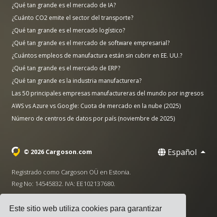
¿Qué tan grande es el mercado de IA?
¿Cuánto CO2 emite el sector del transporte?
¿Qué tan grande es el mercado logístico?
¿Qué tan grande es el mercado de software empresarial?
¿Cuántos empleos de manufactura están sin cubrir en EE. UU.?
¿Qué tan grande es el mercado de ERP?
¿Qué tan grande es la industria manufacturera?
Las 50 principales empresas manufactureras del mundo por ingresos
AWS vs Azure vs Google: Cuota de mercado en la nube (2025)
Número de centros de datos por país (noviembre de 2025)
Español
© 2026 Cargoson.com
Registrado como Cargoson OÜ en Estonia.
Reg No: 14545832. IVA: EE102137680.
Sede: Pärnu mnt. 141, 11314 Tallinn, Estonia
Este sitio web utiliza cookies para garantizar
·
+372 5555 0028
hello@cargoson.com