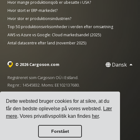
Hvor mange produktionsjob er ubesatte i USA?
Hvor stort er ERP-markedet?
Hvor stor er produktionsindustrien?
Top 50 produktionsvirksomheder i verden efter omsætning
AWS vs Azure vs Google: Cloud markedsandel (2025)
Antal datacentre efter land (november 2025)
Dansk
© 2026 Cargoson.com
Registreret som Cargoson OÜ i Estland.
Reg nr.: 14545832. Moms: EE102137680.
Hovedkontor: Pärnu mnt. 141, 11314 Tallinn, Estland
Dette websted bruger cookies for at sikre, at du
·
+372 5555 0028
hello@cargoson.com
får den bedste oplevelse på vores websted.
Lær
mere
. Vores privatlivspolitik kan findes
her
.
Servicevilkår
|
Privatlivspolitik
|
Cookie-politik
Forstået