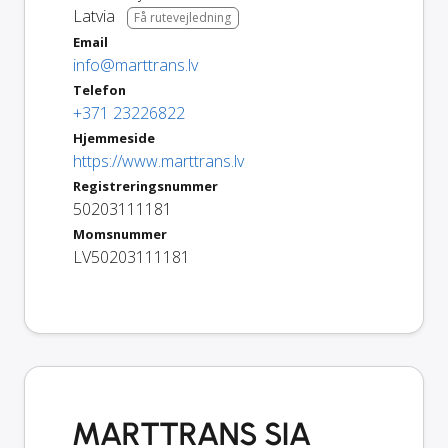
Latvia
Få rutevejledning
Email
info@marttrans.lv
Telefon
+371 23226822
Hjemmeside
https://www.marttrans.lv
Registreringsnummer
50203111181
Momsnummer
LV50203111181
MARTTRANS SIA