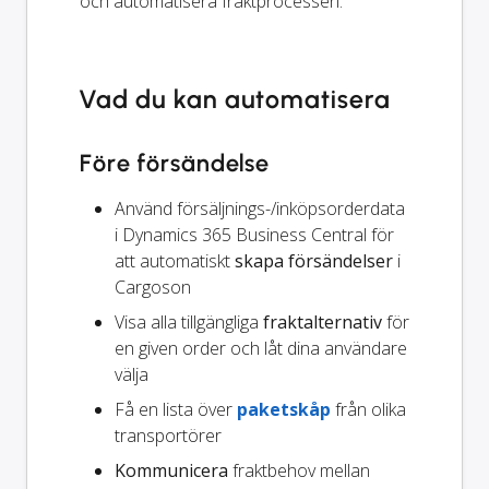
och automatisera fraktprocessen.
Vad du kan automatisera
Före försändelse
Använd försäljnings-/inköpsorderdata
i Dynamics 365 Business Central för
att automatiskt
skapa försändelser
i
Cargoson
Visa alla tillgängliga
fraktalternativ
för
en given order och låt dina användare
välja
Få en lista över
paketskåp
från olika
transportörer
Kommunicera
fraktbehov mellan