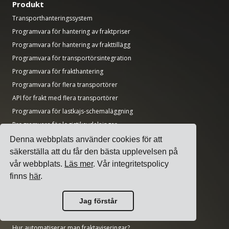
Produkt
Transporthanteringssystem
Programvara för hantering av fraktpriser
Programvara för hantering av frakttillägg
Programvara för transportörsintegration
Programvara för frakthantering
Programvara för flera transportörer
API för frakt med flera transportörer
Programvara för lastkajs-schemaläggning
Programvara för logistikavdelningar
Denna webbplats använder cookies för att
Guider
säkerställa att du får den bästa upplevelsen på
Topp 17 transporthanteringsprogramvaror för avsändare
vår webbplats.
Läs mer
. Vår integritetspolicy
Hur väljer man programvara för flera transportörer?
finns
här
.
Hur genomför man en enkel transportupphandling?
Hur implementerar man ett transporthanteringssystem?
Jag förstår
Hur väljer man en frakttransportör?
Hur automatiserar man fraktaviseringar?