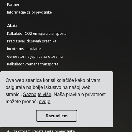
Partneri
Informacije za prijevoznike
Alati
Kalkulator CO2 emisija u transportu
Pretraživač državnih praznika
Incoterms kalkulator
Generator naljepnica za otpremu
Kalkulator vremena transporta
Proizvod
Ova web stranica koristi kolačiće kako bi vam
Softver za upravljanje prijevozom
osigurala najbolje iskustvo na našoj web
Softver za upravljanje cijenama prijevoza
stranici.
Saznajte više
. Naša pravila o privatnosti
Softver za upravljanje dodatnim naknadama za prijevoz
možete pronaći
ovdje
.
Softver za integraciju prijevoznika
Softver za upravljanje prijevozom
Razumijem
Softver za otpremu s više prijevoznika
API za otpremu tereta s više prijevoznika