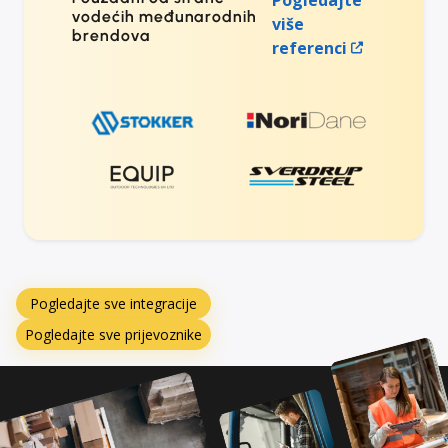
vodećih međunarodnih
više
brendova
referenci
Pogledajte sve integracije
Pogledajte sve prijevoznike