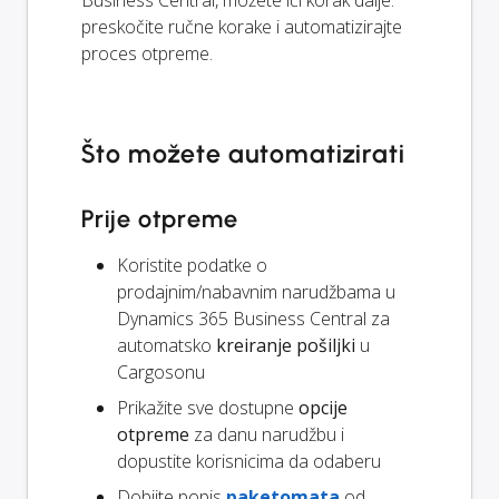
preskočite ručne korake i automatizirajte
proces otpreme.
Što možete automatizirati
Prije otpreme
Koristite podatke o
prodajnim/nabavnim narudžbama u
Dynamics 365 Business Central za
automatsko
kreiranje pošiljki
u
Cargosonu
Prikažite sve dostupne
opcije
otpreme
za danu narudžbu i
dopustite korisnicima da odaberu
Dobijte popis
paketomata
od