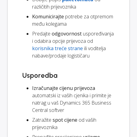
različitih prijevoznika
Komunicirajte
potrebe za otpremom
među kolegama
Predajte
odgovornost
uspoređivanja
i odabira opcije prijevoza od
korisnika treće strane
ili voditelja
nabave/prodaje logističaru
Usporedba
Izračunajte cijenu prijevoza
automatski iz vaših cjenika i primite je
natrag u vaš Dynamics 365 Business
Central softver
Zatražite
spot cijene
od vaših
prijevoznika
Pronađite procijenjeno
vrijeme