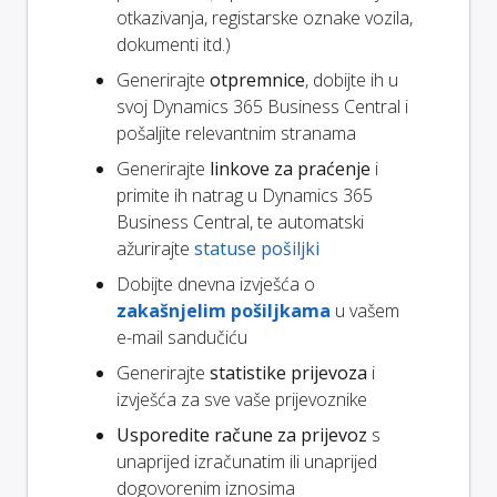
otkazivanja, registarske oznake vozila,
dokumenti itd.)
Generirajte
otpremnice
, dobijte ih u
svoj Dynamics 365 Business Central i
pošaljite relevantnim stranama
Generirajte
linkove za praćenje
i
primite ih natrag u Dynamics 365
Business Central, te automatski
ažurirajte
statuse pošiljki
Dobijte dnevna izvješća o
zakašnjelim pošiljkama
u vašem
e-mail sandučiću
Generirajte
statistike prijevoza
i
izvješća za sve vaše prijevoznike
Usporedite račune za prijevoz
s
unaprijed izračunatim ili unaprijed
dogovorenim iznosima