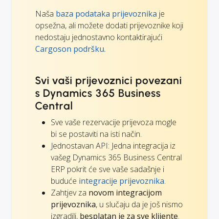
Naša
baza podataka prijevoznika
je
opsežna, ali možete dodati prijevoznike koji
nedostaju jednostavno kontaktirajući
Cargoson podršku.
Svi vaši prijevoznici povezani
s Dynamics 365 Business
Central
Sve vaše rezervacije prijevoza mogle
bi se postaviti na isti način.
Jednostavan API: Jedna integracija iz
vašeg Dynamics 365 Business Central
ERP pokrit će sve vaše sadašnje i
buduće
integracije prijevoznika
.
Zahtjev za
novom integracijom
prijevoznika
, u slučaju da je još nismo
izgradili,
besplatan je za sve klijente
.