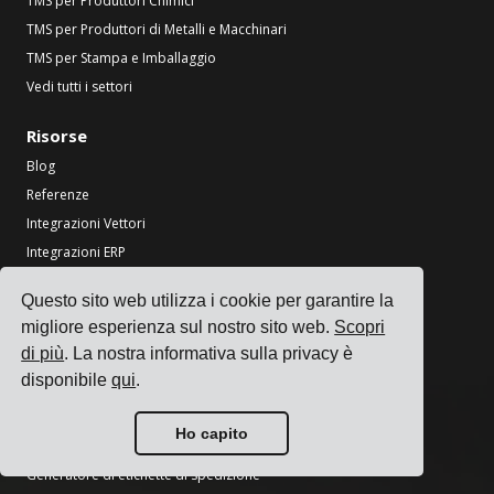
TMS per Produttori Chimici
TMS per Produttori di Metalli e Macchinari
TMS per Stampa e Imballaggio
Vedi tutti i settori
Risorse
Blog
Referenze
Integrazioni Vettori
Integrazioni ERP
Partner
Questo sito web utilizza i cookie per garantire la
Informazioni per i vettori
migliore esperienza sul nostro sito web.
Scopri
di più
. La nostra informativa sulla privacy è
Strumenti
disponibile
qui
.
Calcolatore CO2 per il trasporto
Ricerca festività nazionali
Ho capito
Calcolatore Incoterms
Generatore di etichette di spedizione