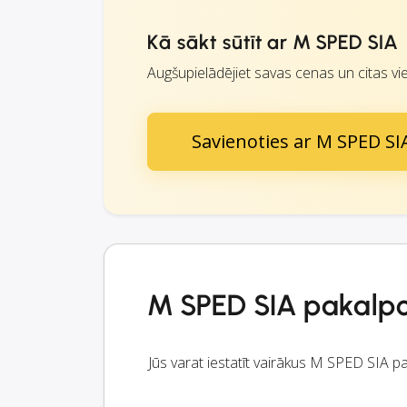
Kā sākt sūtīt ar M SPED SIA
Augšupielādējiet savas cenas un citas vie
Savienoties ar M SPED SI
M SPED SIA pakalp
Jūs varat iestatīt vairākus M SPED SIA