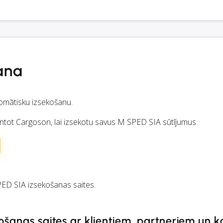
ana
omātisku izsekošanu.
antot Cargoson, lai izsekotu savus M SPED SIA sūtījumus.
D SIA izsekošanas saites.
ošanas saites ar klientiem, partneriem un 