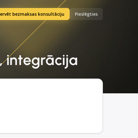
ervēt bezmaksas konsultāciju
Pieslēgties
 integrācija