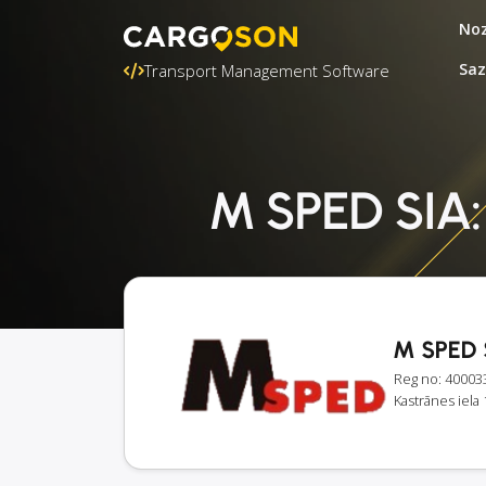
Noz
Saz
Transport Management Software
M SPED SIA:
M SPED 
Reg no: 40003
Kastrānes iela 1