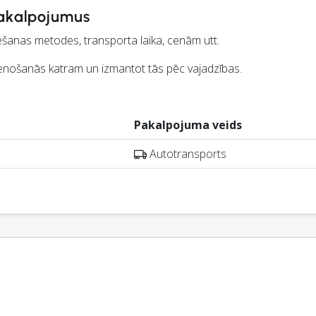
akalpojumus
ēšanas metodes, transporta laika, cenām utt.
enošanās katram un izmantot tās pēc vajadzības.
Pakalpojuma veids
Autotransports