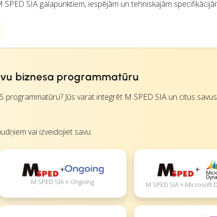
M SPED SIA galapunktiem, iespējām un tehniskajām specifikācijā
 savu biznesa programmatūru
MS programmatūru? Jūs varat integrēt M SPED SIA un citus savu
udņiem vai izveidojiet savu:
+
+
M SPED SIA + Ongoing
M SPED SIA + Microsoft 