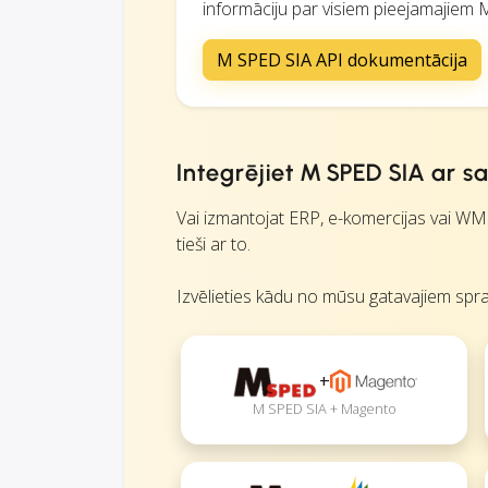
informāciju par visiem pieejamajiem 
M SPED SIA API dokumentācija
Integrējiet M SPED SIA ar
Vai izmantojat ERP, e-komercijas vai W
tieši ar to.
Izvēlieties kādu no mūsu gatavajiem spra
+
M SPED SIA + Magento