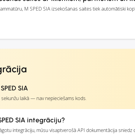
rammatūru, M SPED SIA izsekošanas saites tiek automātiski kopī
rācija
 SPED SIA
 sekunžu laikā — nav nepieciešams kods.
PED SIA integrāciju?
ielāgotu integrāciju, mūsu visaptverošā API dokumentācija sniedz 