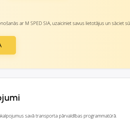
nošanās ar M SPED SIA, uzaiciniet savus lietotājus un sāciet sūt
A
ojumi
 pakalpojumus savā transporta pārvaldības programmatūrā.