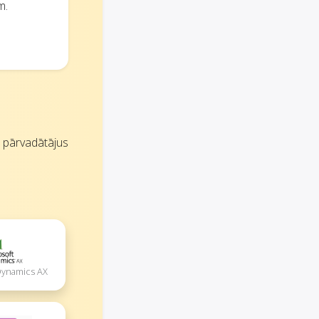
m.
s pārvadātājus
Dynamics AX