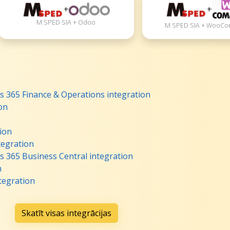
+
+
M SPED SIA + Odoo
M SPED SIA + WooC
 365 Finance & Operations integration
on
ion
tegration
 365 Business Central integration
n
tegration
Skatīt visas integrācijas