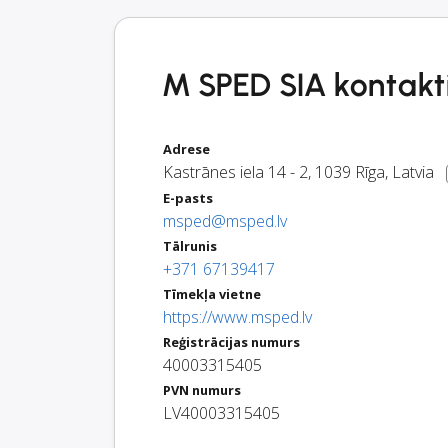
M SPED SIA kontakti
Adrese
Kastrānes iela 14 - 2
,
1039
Rīga
,
Latvia
E-pasts
msped@msped.lv
Tālrunis
+371 67139417
Tīmekļa vietne
https://www.msped.lv
Reģistrācijas numurs
40003315405
PVN numurs
LV40003315405