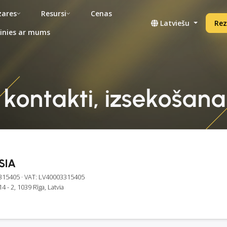
ares
Resursi
Cenas
Latviešu
Rez
inies ar mums
 kontakti, izsekošana,
SIA
315405
· VAT: LV40003315405
4 - 2, 1039 Rīga, Latvia