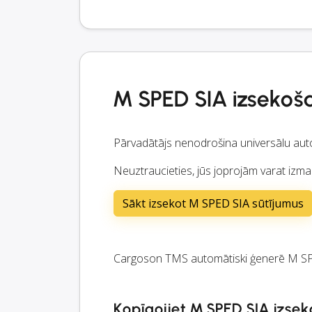
M SPED SIA izsekoš
Pārvadātājs nenodrošina universālu aut
Neuztraucieties, jūs joprojām varat izm
Sākt izsekot M SPED SIA sūtījumus
Cargoson TMS automātiski ģenerē M SPE
Kopīgojiet M SPED SIA izsek