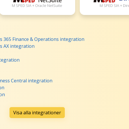
M SPED SIA + Oracle NetSuite
M SPED SIA + Dir
 365 Finance & Operations integration
s AX integration
tegration
ess Central integration
on
ion
Visa alla integrationer