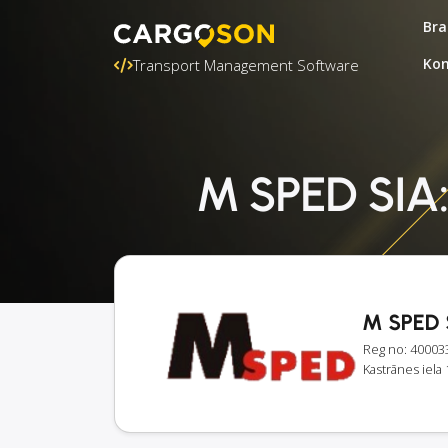
Bra
Kon
Transport Management Software
M SPED SIA:
M SPED 
Reg no: 40003
Kastrānes iela 1