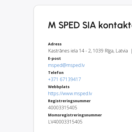
M SPED SIA kontakt
Adress
Kastrānes iela 14 - 2
,
1039
Rīga
,
Latvia
E-post
msped@msped.lv
Telefon
+371 67139417
Webbplats
https://www.msped.lv
Registreringsnummer
40003315405
Momsregistreringsnummer
LV40003315405