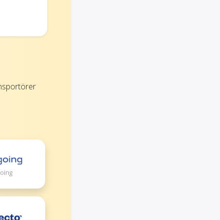
nsportörer
oing