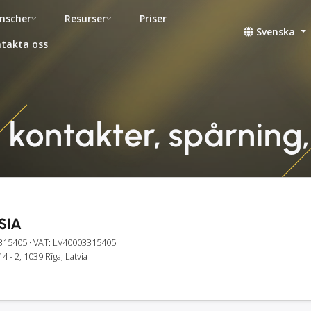
nscher
Resurser
Priser
Svenska
takta oss
 kontakter, spårning,
SIA
315405
· VAT: LV40003315405
4 - 2, 1039 Rīga, Latvia