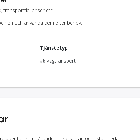
, transporttid, priser etc.
r och en och använda dem efter behov.
Tjänstetyp
Vägtransport
ar
bjuder tjänster i 7 länder — se kartan och listan nedan.