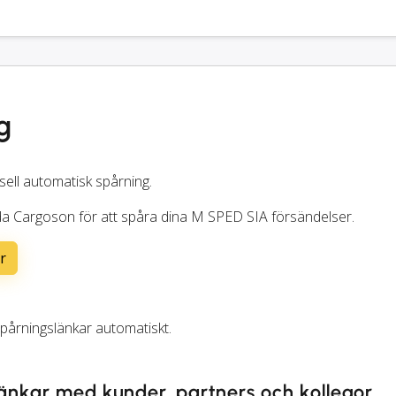
g
sell automatisk spårning.
da Cargoson för att spåra dina M SPED SIA försändelser.
r
årningslänkar automatiskt.
änkar med kunder, partners och kollegor