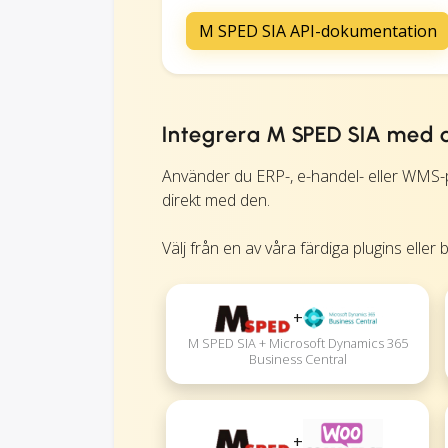
M SPED SIA API-dokumentation
Integrera M SPED SIA med 
Använder du ERP-, e-handel- eller WMS
direkt med den.
Välj från en av våra färdiga plugins eller 
+
M SPED SIA + Microsoft Dynamics 365
Business Central
+