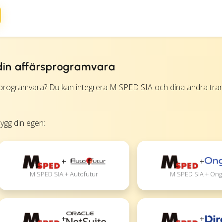
din affärsprogramvara
-programvara? Du kan integrera M SPED SIA och dina andra tra
bygg din egen:
+
+
M SPED SIA + Autofutur
M SPED SIA + Ong
+
+