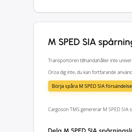
M SPED SIA spårnin
Transportören tillhandahåller inte univer
Oroa dig inte, du kan fortfarande använ
Börja spåra M SPED SIA försändelse
Cargoson TMS genererar M SPED SIA sp
Dela M SPED SIA spårningsl