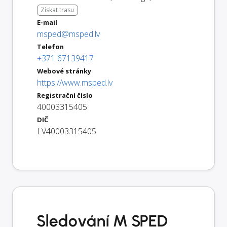
Získat trasu
E-mail
msped@msped.lv
Telefon
+371 67139417
Webové stránky
https://www.msped.lv
Registrační číslo
40003315405
DIČ
LV40003315405
Sledování M SPED