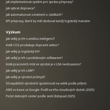
Jak implementovat systém pro správu přepravy?
Jak vybrat dopravce?
Jak automatizovat oznámení o zásilkách?
KPI přepravy, které by měl sledovat každý logistický manažer
Výzkum
Jak velký je trh s umělou inteligencí?
Kolik CO2 produkuje dopravní sektor?
Jak velký je logistický trh?
Jak velký je trh s podnikovým softwarem?
Kolik pracovních míst ve výrobě je v USA neobsazeno?
Jak velký je trh s ERP?
Jak velký je výrobní průmysl?
50 největších výrobních společností na světě podle příjmů
AWS vs Azure vs Google: Podíl na trhu cloudových služeb (2025)
Počet datových center podle zemí (listopad 2025)