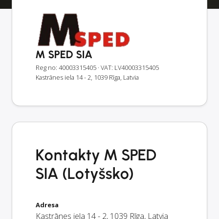
M SPED SIA
Reg no: 40003315405
· VAT: LV40003315405
Kastrānes iela 14 - 2, 1039 Rīga, Latvia
Kontakty M SPED
SIA (Lotyšsko)
Adresa
Kastrānes iela 14 - 2
,
1039
Rīga
,
Latvia