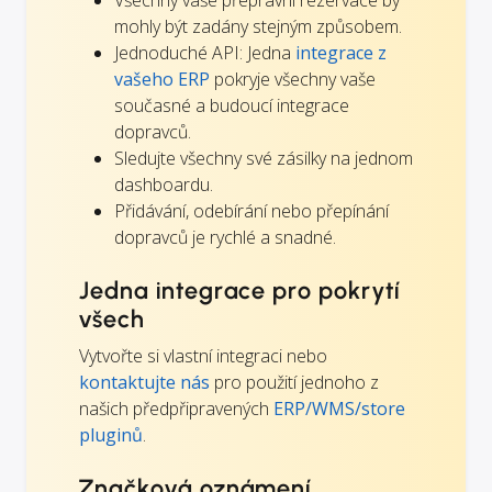
Všechny vaše přepravní rezervace by
mohly být zadány stejným způsobem.
Jednoduché API: Jedna
integrace z
vašeho ERP
pokryje všechny vaše
současné a budoucí integrace
dopravců.
Sledujte všechny své zásilky na jednom
dashboardu.
Přidávání, odebírání nebo přepínání
dopravců je rychlé a snadné.
Jedna integrace pro pokrytí
všech
Vytvořte si vlastní integraci nebo
kontaktujte nás
pro použití jednoho z
našich předpřipravených
ERP/WMS/store
pluginů
.
Značková oznámení