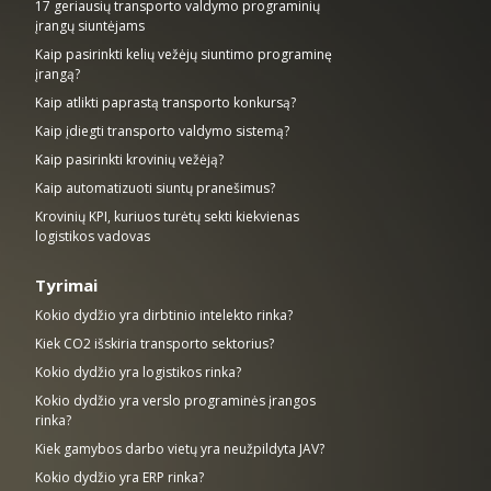
17 geriausių transporto valdymo programinių
įrangų siuntėjams
Kaip pasirinkti kelių vežėjų siuntimo programinę
įrangą?
Kaip atlikti paprastą transporto konkursą?
Kaip įdiegti transporto valdymo sistemą?
Kaip pasirinkti krovinių vežėją?
Kaip automatizuoti siuntų pranešimus?
Krovinių KPI, kuriuos turėtų sekti kiekvienas
logistikos vadovas
Tyrimai
Kokio dydžio yra dirbtinio intelekto rinka?
Kiek CO2 išskiria transporto sektorius?
Kokio dydžio yra logistikos rinka?
Kokio dydžio yra verslo programinės įrangos
rinka?
Kiek gamybos darbo vietų yra neužpildyta JAV?
Kokio dydžio yra ERP rinka?