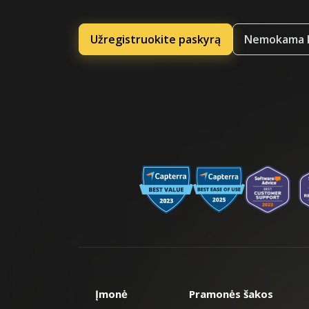
Užregistruokite paskyrą
Nemokama k
Įmonė
Pramonės šakos