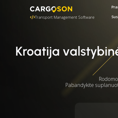
Pra
Sus
Transport Management Software
Kroatija valstyb
Rodomos 
Pabandykite suplanuoti