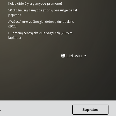
Kokia didelė yra gamybos pramonė?
50 didžiausių gamybos įmonių pasaulyje pagal
pajamas
AWS vs Azure vs Google: debesų rinkos dalis
(2025)
Duomenų centrų skaičius pagal šalį (2025 m.
lapkritis)
Lietuvių
.
Supratau