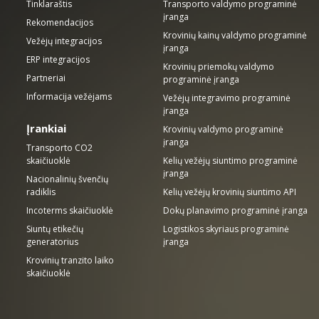
Tinklaraštis
Transporto valdymo programinė
įranga
Rekomendacijos
Krovinių kainų valdymo programinė
Vežėjų integracijos
įranga
ERP integracijos
Krovinių priemokų valdymo
Partneriai
programinė įranga
Informacija vežėjams
Vežėjų integravimo programinė
įranga
Įrankiai
Krovinių valdymo programinė
įranga
Transporto CO2
skaičiuoklė
Kelių vežėjų siuntimo programinė
įranga
Nacionalinių švenčių
radiklis
Kelių vežėjų krovinių siuntimo API
Incoterms skaičiuoklė
Dokų planavimo programinė įranga
Siuntų etikečių
Logistikos skyriaus programinė
generatorius
įranga
Krovinių tranzito laiko
skaičiuoklė