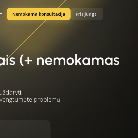
Nemokama konsultacija
Prisijungti
tais (+ nemokamas
uždaryti.
 išvengtumėte problemų.