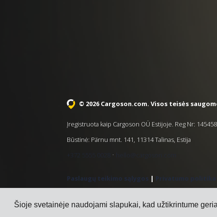
© 2026 Cargoson.com
. Visos teisės saugom
Įregistruota kaip Cargoson OÜ Estijoje. Reg Nr: 1454
Būstinė: Pärnu mnt. 141, 11314 Talinas, Estija
·
+372 5555 0028
hello@cargoson.com
Paslaugų teikimo sąlygos
|
Privatumo politika
Šioje svetainėje naudojami slapukai, kad užtikrintume geriau