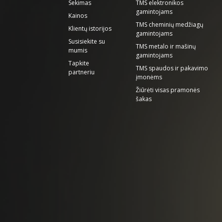
Sekimas
TMS elektronikos
gamintojams
Kainos
TMS cheminių medžiagų
Klientų istorijos
gamintojams
Susisiekite su
TMS metalo ir mašinų
mumis
gamintojams
Tapkite
TMS spaudos ir pakavimo
partneriu
įmonėms
Žiūrėti visas pramonės
šakas