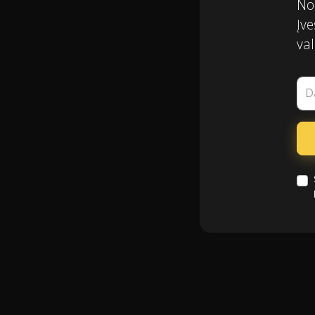
Nor
Įve
val
D