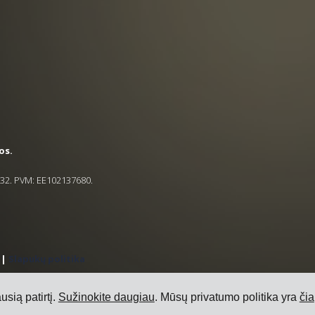
os.
5832. PVM: EE102137680.
|
Slapukų politika
sią patirtį.
Sužinokite daugiau
. Mūsų privatumo politika yra
čia