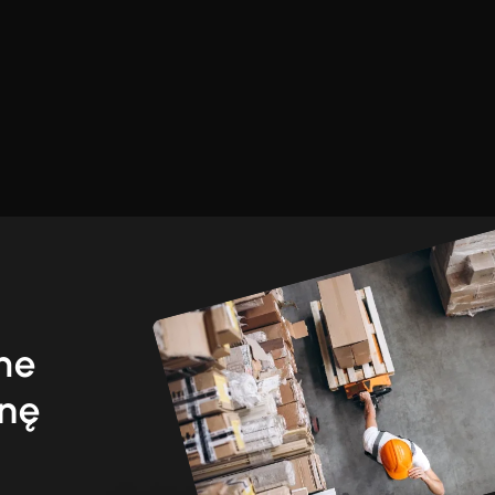
ime
enę