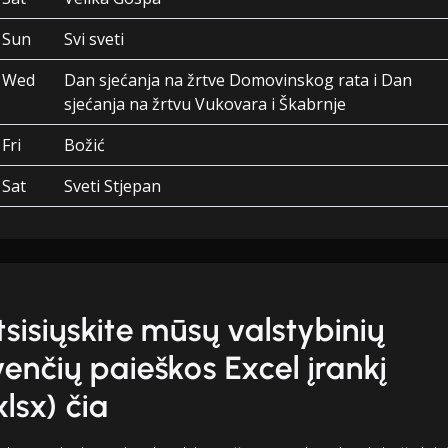
Sun
Svi sveti
Wed
Dan sjećanja na žrtve Domovinskog rata i Dan
sjećanja na žrtvu Vukovara i Škabrnje
Fri
Božić
Sat
Sveti Stjepan
tsisiųskite mūsų valstybinių
venčių paieškos Excel įrankį
xlsx) čia