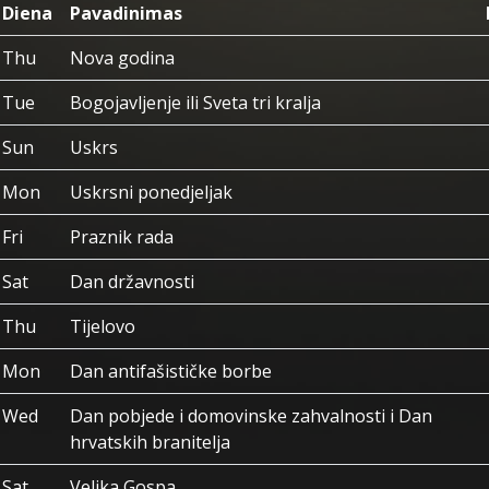
Diena
Pavadinimas
Thu
Nova godina
Tue
Bogojavljenje ili Sveta tri kralja
Sun
Uskrs
Mon
Uskrsni ponedjeljak
Fri
Praznik rada
Sat
Dan državnosti
Thu
Tijelovo
Mon
Dan antifašističke borbe
Wed
Dan pobjede i domovinske zahvalnosti i Dan
hrvatskih branitelja
Sat
Velika Gospa