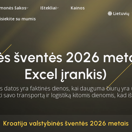
monės šakos
Ištekliai
Kainos
Lietuvių
isiekite su mumis
inės šventės 2026 me
Excel įrankis)
datos yra faktinės dienos, kai dauguma biurų yra 
 savo transportą ir logistiką kitomis dienomis, kad
Kroatija valstybinės šventės 2026 metais