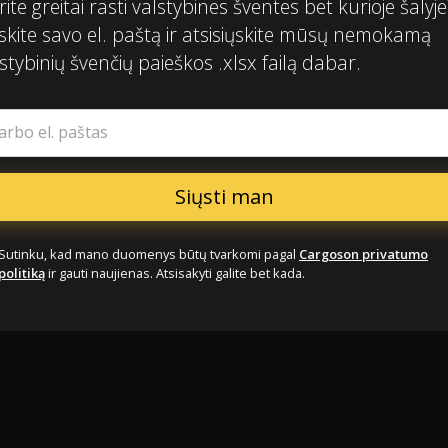
ite greitai rasti valstybines šventes bet kurioje šalyje
skite savo el. paštą ir atsisiųskite mūsų nemokamą
stybinių švenčių paieškos .xlsx failą dabar.
arbo el. paštas
Sutinku, kad mano duomenys būtų tvarkomi pagal
Cargoson privatumo
politiką
ir gauti naujienas. Atsisakyti galite bet kada.